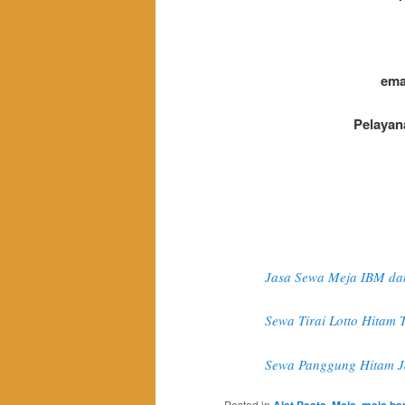
ema
Pelayan
Jasa Sewa Meja IBM dan
Sewa Tirai Lotto Hitam
Sewa Panggung Hitam J
Posted in
,
,