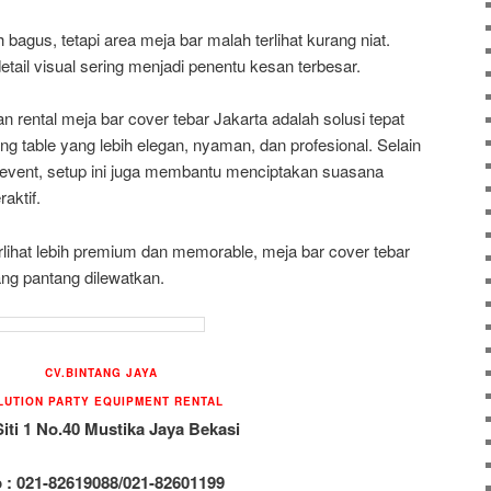
agus, tetapi area meja bar malah terlihat kurang niat.
tail visual sering menjadi penentu kesan terbesar.
rental meja bar cover tebar Jakarta adalah solusi tepat
g table yang lebih elegan, nyaman, dan profesional. Selain
 event, setup ini juga membantu menciptakan suasana
aktif.
erlihat lebih premium dan memorable, meja bar cover tebar
yang pantang dilewatkan.
CV.BINTANG JAYA
LUTION PARTY EQUIPMENT RENTAL
Siti 1 No.40 Mustika Jaya Bekasi
p : 021-82619088/021-82601199