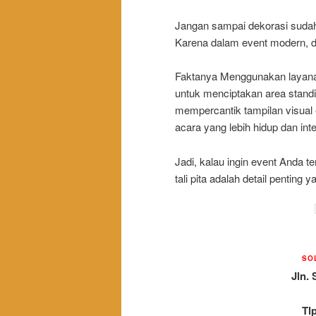
Jangan sampai dekorasi sudah b
Karena dalam event modern, de
Faktanya Menggunakan layanan 
untuk menciptakan area standin
mempercantik tampilan visual
acara yang lebih hidup dan inter
Jadi, kalau ingin event Anda t
tali pita adalah detail penting 
SO
Jln. 
Tl