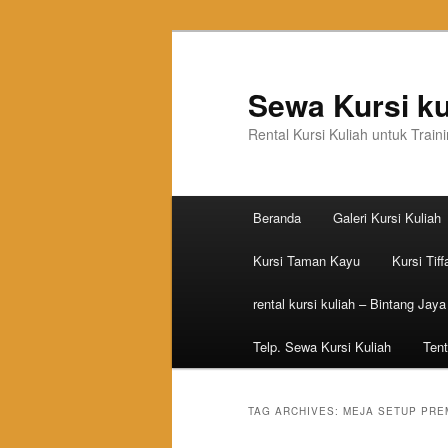
Sewa Kursi ku
Rental Kursi Kuliah untuk Trai
Main menu
Beranda
Galeri Kursi Kuliah
Skip to primary content
Skip to secondary content
Kursi Taman Kayu
Kursi Tiff
rental kursi kuliah – Bintang Jaya
Telp. Sewa Kursi Kuliah
Tent
TAG ARCHIVES:
MEJA SETUP PRE