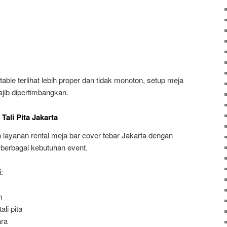
 table terlihat lebih proper dan tidak monoton, setup meja
wajib dipertimbangkan.
Tali Pita Jakarta
ayanan rental meja bar cover tebar Jakarta dengan
k berbagai kebutuhan event.
:
n
li pita
ara