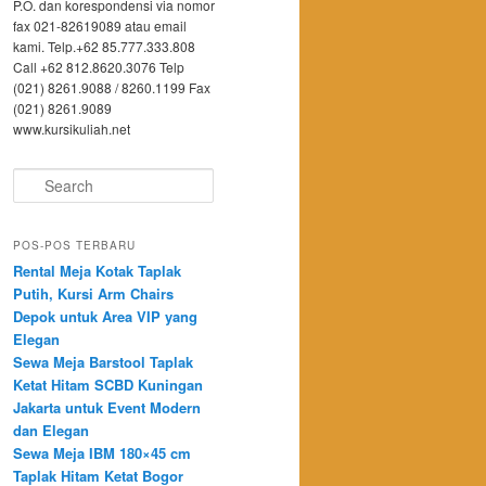
P.O. dan korespondensi via nomor
fax 021-82619089 atau email
kami. Telp.+62 85.777.333.808
Call +62 812.8620.3076 Telp
(021) 8261.9088 / 8260.1199 Fax
(021) 8261.9089
www.kursikuliah.net
Search
POS-POS TERBARU
Rental Meja Kotak Taplak
Putih, Kursi Arm Chairs
Depok untuk Area VIP yang
Elegan
Sewa Meja Barstool Taplak
Ketat Hitam SCBD Kuningan
Jakarta untuk Event Modern
dan Elegan
Sewa Meja IBM 180×45 cm
Taplak Hitam Ketat Bogor