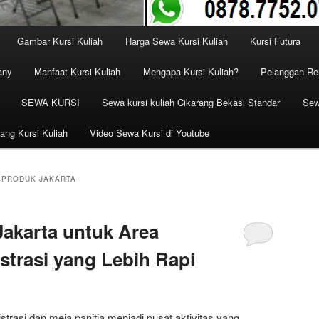
Gambar Kursi Kuliah
Harga Sewa Kursi Kuliah
Kursi Futura
any
Manfaat Kursi Kuliah
Mengapa Kursi Kuliah?
Pelanggan Ren
SEWA KURSI
Sewa kursi kuliah Cikarang Bekasi Standar
Sew
ang Kursi Kuliah
Video Sewa Kursi di Youtube
 PRODUK JAKARTA
akarta untuk Area
strasi yang Lebih Rapi
trasi dan meja panitia menjadi pusat aktivitas yang