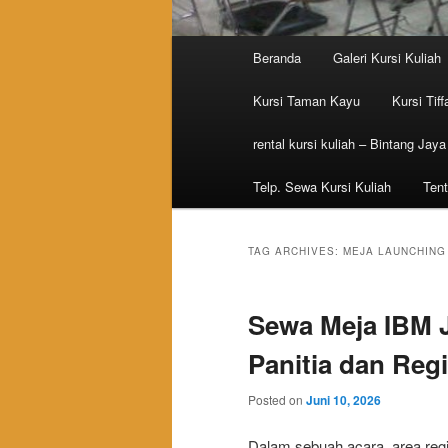
Main menu
Beranda
Galeri Kursi Kuliah
Skip to primary content
Skip to secondary content
Kursi Taman Kayu
Kursi Tiff
rental kursi kuliah – Bintang Jaya
Telp. Sewa Kursi Kuliah
Tent
TAG ARCHIVES:
MEJA LAUNCHING
Sewa Meja IBM J
Panitia dan Regi
Posted on
Juni 10, 2026
Dalam sebuah acara, area regis