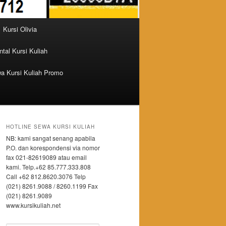
Kursi Olivia
tal Kursi Kuliah
a Kursi Kuliah Promo
HOTLINE SEWA KURSI KULIAH
NB: kami sangat senang apabila
P.O. dan korespondensi via nomor
fax 021-82619089 atau email
kami. Telp.+62 85.777.333.808
Call +62 812.8620.3076 Telp
(021) 8261.9088 / 8260.1199 Fax
(021) 8261.9089
www.kursikuliah.net