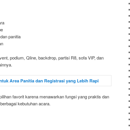
ara
ue
dan panitia
an
 event, podium, Qline, backdrop, partisi R8, sofa VIP, dan
ainnya.
lihan favorit karena menawarkan fungsi yang praktis dan
erbagai kebutuhan acara.