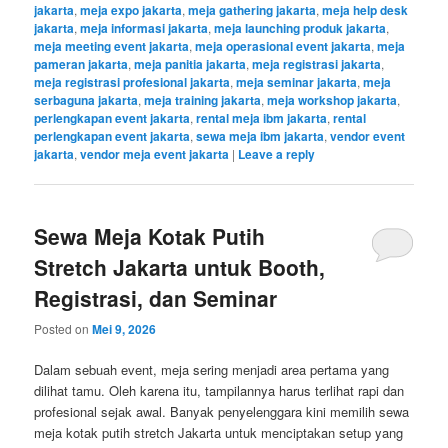
jakarta
,
meja expo jakarta
,
meja gathering jakarta
,
meja help desk
jakarta
,
meja informasi jakarta
,
meja launching produk jakarta
,
meja meeting event jakarta
,
meja operasional event jakarta
,
meja
pameran jakarta
,
meja panitia jakarta
,
meja registrasi jakarta
,
meja registrasi profesional jakarta
,
meja seminar jakarta
,
meja
serbaguna jakarta
,
meja training jakarta
,
meja workshop jakarta
,
perlengkapan event jakarta
,
rental meja ibm jakarta
,
rental
perlengkapan event jakarta
,
sewa meja ibm jakarta
,
vendor event
jakarta
,
vendor meja event jakarta
|
Leave a reply
Sewa Meja Kotak Putih
Stretch Jakarta untuk Booth,
Registrasi, dan Seminar
Posted on
Mei 9, 2026
Dalam sebuah event, meja sering menjadi area pertama yang
dilihat tamu. Oleh karena itu, tampilannya harus terlihat rapi dan
profesional sejak awal. Banyak penyelenggara kini memilih sewa
meja kotak putih stretch Jakarta untuk menciptakan setup yang