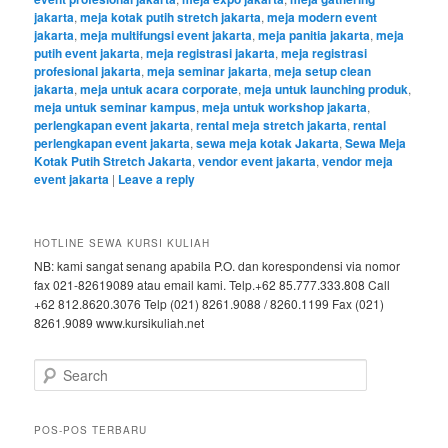
jakarta
,
meja kotak putih stretch jakarta
,
meja modern event
jakarta
,
meja multifungsi event jakarta
,
meja panitia jakarta
,
meja
putih event jakarta
,
meja registrasi jakarta
,
meja registrasi
profesional jakarta
,
meja seminar jakarta
,
meja setup clean
jakarta
,
meja untuk acara corporate
,
meja untuk launching produk
,
meja untuk seminar kampus
,
meja untuk workshop jakarta
,
perlengkapan event jakarta
,
rental meja stretch jakarta
,
rental
perlengkapan event jakarta
,
sewa meja kotak Jakarta
,
Sewa Meja
Kotak Putih Stretch Jakarta
,
vendor event jakarta
,
vendor meja
event jakarta
|
Leave a reply
HOTLINE SEWA KURSI KULIAH
NB: kami sangat senang apabila P.O. dan korespondensi via nomor
fax 021-82619089 atau email kami. Telp.+62 85.777.333.808 Call
+62 812.8620.3076 Telp (021) 8261.9088 / 8260.1199 Fax (021)
8261.9089 www.kursikuliah.net
Search
POS-POS TERBARU