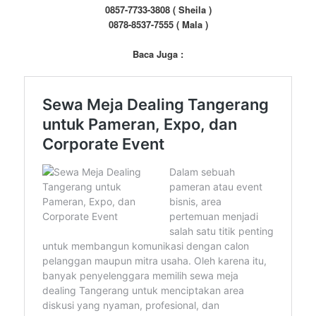
0857-7733-3808 ( Sheila )
0878-8537-7555 ( Mala )
Baca Juga :