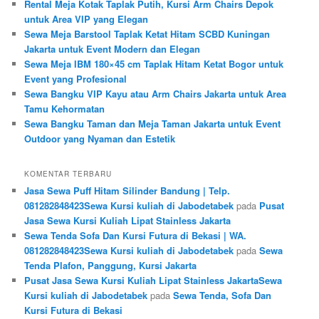
Rental Meja Kotak Taplak Putih, Kursi Arm Chairs Depok
untuk Area VIP yang Elegan
Sewa Meja Barstool Taplak Ketat Hitam SCBD Kuningan
Jakarta untuk Event Modern dan Elegan
Sewa Meja IBM 180×45 cm Taplak Hitam Ketat Bogor untuk
Event yang Profesional
Sewa Bangku VIP Kayu atau Arm Chairs Jakarta untuk Area
Tamu Kehormatan
Sewa Bangku Taman dan Meja Taman Jakarta untuk Event
Outdoor yang Nyaman dan Estetik
KOMENTAR TERBARU
Jasa Sewa Puff Hitam Silinder Bandung | Telp.
081282848423Sewa Kursi kuliah di Jabodetabek
pada
Pusat
Jasa Sewa Kursi Kuliah Lipat Stainless Jakarta
Sewa Tenda Sofa Dan Kursi Futura di Bekasi | WA.
081282848423Sewa Kursi kuliah di Jabodetabek
pada
Sewa
Tenda Plafon, Panggung, Kursi Jakarta
Pusat Jasa Sewa Kursi Kuliah Lipat Stainless JakartaSewa
Kursi kuliah di Jabodetabek
pada
Sewa Tenda, Sofa Dan
Kursi Futura di Bekasi