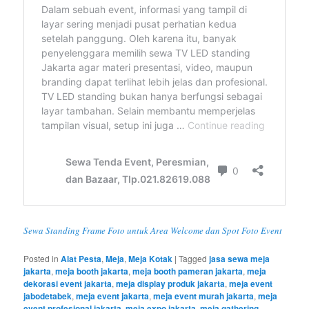
Sewa Standing Frame Foto untuk Area Welcome dan Spot Foto Event
Posted in
Alat Pesta
,
Meja
,
Meja Kotak
|
Tagged
jasa sewa meja
jakarta
,
meja booth jakarta
,
meja booth pameran jakarta
,
meja
dekorasi event jakarta
,
meja display produk jakarta
,
meja event
jabodetabek
,
meja event jakarta
,
meja event murah jakarta
,
meja
event profesional jakarta
,
meja expo jakarta
,
meja gathering