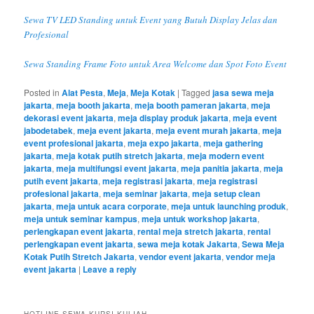
Sewa TV LED Standing untuk Event yang Butuh Display Jelas dan
Profesional
Sewa Standing Frame Foto untuk Area Welcome dan Spot Foto Event
Posted in
Alat Pesta
,
Meja
,
Meja Kotak
|
Tagged
jasa sewa meja
jakarta
,
meja booth jakarta
,
meja booth pameran jakarta
,
meja
dekorasi event jakarta
,
meja display produk jakarta
,
meja event
jabodetabek
,
meja event jakarta
,
meja event murah jakarta
,
meja
event profesional jakarta
,
meja expo jakarta
,
meja gathering
jakarta
,
meja kotak putih stretch jakarta
,
meja modern event
jakarta
,
meja multifungsi event jakarta
,
meja panitia jakarta
,
meja
putih event jakarta
,
meja registrasi jakarta
,
meja registrasi
profesional jakarta
,
meja seminar jakarta
,
meja setup clean
jakarta
,
meja untuk acara corporate
,
meja untuk launching produk
,
meja untuk seminar kampus
,
meja untuk workshop jakarta
,
perlengkapan event jakarta
,
rental meja stretch jakarta
,
rental
perlengkapan event jakarta
,
sewa meja kotak Jakarta
,
Sewa Meja
Kotak Putih Stretch Jakarta
,
vendor event jakarta
,
vendor meja
event jakarta
|
Leave a reply