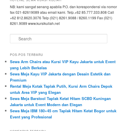
HOTLINE SEWA KURSI KULIAH
NB: kami sangat senang apabila P.O. dan korespondensi via nomor
fax 021-82619089 atau email kami. Telp.+62 85.777.333.808 Call
+62 812.8620.3076 Telp (021) 8261.9088 / 8260.1199 Fax (021)
8261.9089 www.kursikuliah.net
Search
POS-POS TERBARU
Sewa Arm Chairs atau Kursi VIP Kayu Jakarta untuk Event
yang Lebih Berkelas
Sewa Meja Kayu VIP Jakarta dengan Desain Estetik dan
Premium
Rental Meja Kotak Taplak Putih, Kursi Arm Chairs Depok
untuk Area VIP yang Elegan
Sewa Meja Barstool Taplak Ketat Hitam SCBD Kuningan
Jakarta untuk Event Modern dan Elegan
Sewa Meja IBM 180×45 cm Taplak Hitam Ketat Bogor untuk
Event yang Profesional