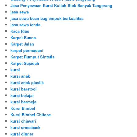
Jasa Penyewaan Kursi Kuliah Stok Banyak Tangerang
jasa sewa
jasa sewa bean bag empuk berkualitas
jasa sewa tenda
Kaca Rias
Karpet Buana
Karpet Jalan
karpet permadani
Karpet Rumput Sintetis
Karpet Sajadah
kursi
kursi anak
kursi anak plastik
kursi barstool
kursi belajar
kursi bermeja
Kursi Bimbel
Kursi Bimbel Chitose
kursi chiavari
kursi crossback
kursi dinner