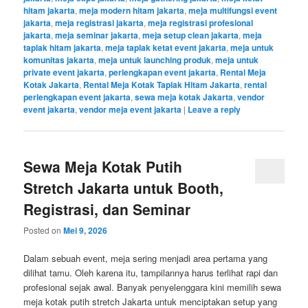
hitam jakarta
,
meja modern hitam jakarta
,
meja multifungsi event
jakarta
,
meja registrasi jakarta
,
meja registrasi profesional
jakarta
,
meja seminar jakarta
,
meja setup clean jakarta
,
meja
taplak hitam jakarta
,
meja taplak ketat event jakarta
,
meja untuk
komunitas jakarta
,
meja untuk launching produk
,
meja untuk
private event jakarta
,
perlengkapan event jakarta
,
Rental Meja
Kotak Jakarta
,
Rental Meja Kotak Taplak Hitam Jakarta
,
rental
perlengkapan event jakarta
,
sewa meja kotak Jakarta
,
vendor
event jakarta
,
vendor meja event jakarta
|
Leave a reply
Sewa Meja Kotak Putih
Stretch Jakarta untuk Booth,
Registrasi, dan Seminar
Posted on
Mei 9, 2026
Dalam sebuah event, meja sering menjadi area pertama yang
dilihat tamu. Oleh karena itu, tampilannya harus terlihat rapi dan
profesional sejak awal. Banyak penyelenggara kini memilih sewa
meja kotak putih stretch Jakarta untuk menciptakan setup yang