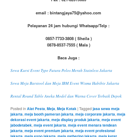
email : bintangjaya75@yahoo.com
Pelayanan 24 jam hubungi Whatsapp/Telp :
0857-7733-3808 ( Sheila )
0878-8537-7555 ( Mala )
Baca Juga :
Sewa Kursi Event Type Futura Polos Merah Stainless Jakarta
Sewa Meja Barstool dan Meja IBM Event Wisma Habibie Jakarta
Rental Round Table Aneka Model dan Warna Cover Terbaik Depok
Posted in
Alat Pesta
,
Meja
,
Meja Kotak
|
Tagged
jasa sewa meja
jakarta
,
meja booth pameran jakarta
,
meja corporate jakarta
,
meja
dekorasi event jakarta
,
meja display produk jakarta
,
meja event
jabodetabek
,
meja event jakarta
,
meja event menara tendean
jakarta
,
meja event premium jakarta
,
meja event profesional
jakarta
,
meja expo jakarta
,
meja gathering jakarta
,
meja ketat