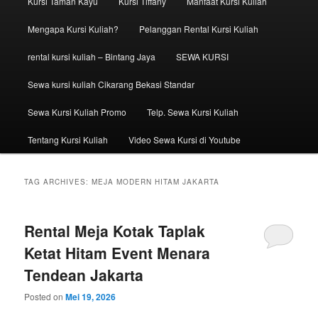
Kursi Taman Kayu
Kursi Tiffany
Manfaat Kursi Kuliah
Mengapa Kursi Kuliah?
Pelanggan Rental Kursi Kuliah
rental kursi kuliah – Bintang Jaya
SEWA KURSI
Sewa kursi kuliah Cikarang Bekasi Standar
Sewa Kursi Kuliah Promo
Telp. Sewa Kursi Kuliah
Tentang Kursi Kuliah
Video Sewa Kursi di Youtube
TAG ARCHIVES:
MEJA MODERN HITAM JAKARTA
Rental Meja Kotak Taplak
Ketat Hitam Event Menara
Tendean Jakarta
Posted on
Mei 19, 2026