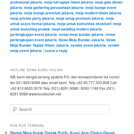
profesional jakarta
,
meja full taplak hitam jakarta
,
meja gala dinner
jakarta
,
meja gathering perusahaan jakarta
,
meja lounge event
jakarta
,
meja lounge premium jakarta
,
meja modern hitam jakarta
,
meja private party jakarta
,
meja setup premium jakarta
,
meja
untuk acara formal jakarta
,
meja untuk komunitas eksklusif
,
meja
untuk launching produk
,
meja wedding modern jakarta
,
perlengkapan event jakarta
,
rental meja bundar jakarta
,
rental
perlengkapan event jakarta
,
Sewa Meja Bundar Jakarta
,
Sewa
Meja Bundar Taplak Hitam Jakarta
,
vendor event jakarta
,
vendor
meja event jakarta
|
Leave a reply
HOTLINE SEWA KURSI KULIAH
NB: kami sangat senang apabila P.O. dan korespondensi via nomor
fax 021-82619089 atau email kami. Telp.+62 85.777.333.808 Call
+62 812.8620.3076 Telp (021) 8261.9088 / 8260.1199 Fax (021)
8261.9089 www.kursikuliah.net
Search
POS-POS TERBARU
Rental Meja Kotak Taplak Putih, Kursi Arm Chairs Depok