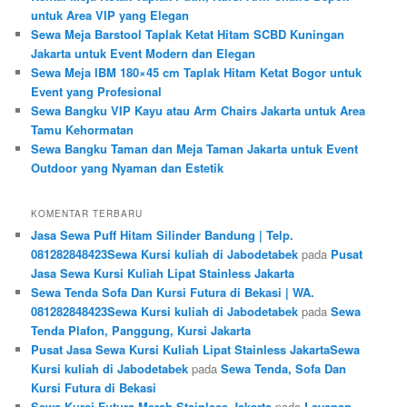
untuk Area VIP yang Elegan
Sewa Meja Barstool Taplak Ketat Hitam SCBD Kuningan
Jakarta untuk Event Modern dan Elegan
Sewa Meja IBM 180×45 cm Taplak Hitam Ketat Bogor untuk
Event yang Profesional
Sewa Bangku VIP Kayu atau Arm Chairs Jakarta untuk Area
Tamu Kehormatan
Sewa Bangku Taman dan Meja Taman Jakarta untuk Event
Outdoor yang Nyaman dan Estetik
KOMENTAR TERBARU
Jasa Sewa Puff Hitam Silinder Bandung | Telp.
081282848423Sewa Kursi kuliah di Jabodetabek
pada
Pusat
Jasa Sewa Kursi Kuliah Lipat Stainless Jakarta
Sewa Tenda Sofa Dan Kursi Futura di Bekasi | WA.
081282848423Sewa Kursi kuliah di Jabodetabek
pada
Sewa
Tenda Plafon, Panggung, Kursi Jakarta
Pusat Jasa Sewa Kursi Kuliah Lipat Stainless JakartaSewa
Kursi kuliah di Jabodetabek
pada
Sewa Tenda, Sofa Dan
Kursi Futura di Bekasi
Sewa Kursi Futura Merah Stainless Jakarta
pada
Layanan