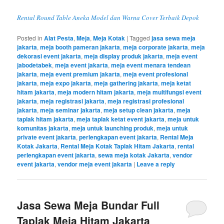
Rental Round Table Aneka Model dan Warna Cover Terbaik Depok
Posted in
Alat Pesta
,
Meja
,
Meja Kotak
|
Tagged
jasa sewa meja
jakarta
,
meja booth pameran jakarta
,
meja corporate jakarta
,
meja
dekorasi event jakarta
,
meja display produk jakarta
,
meja event
jabodetabek
,
meja event jakarta
,
meja event menara tendean
jakarta
,
meja event premium jakarta
,
meja event profesional
jakarta
,
meja expo jakarta
,
meja gathering jakarta
,
meja ketat
hitam jakarta
,
meja modern hitam jakarta
,
meja multifungsi event
jakarta
,
meja registrasi jakarta
,
meja registrasi profesional
jakarta
,
meja seminar jakarta
,
meja setup clean jakarta
,
meja
taplak hitam jakarta
,
meja taplak ketat event jakarta
,
meja untuk
komunitas jakarta
,
meja untuk launching produk
,
meja untuk
private event jakarta
,
perlengkapan event jakarta
,
Rental Meja
Kotak Jakarta
,
Rental Meja Kotak Taplak Hitam Jakarta
,
rental
perlengkapan event jakarta
,
sewa meja kotak Jakarta
,
vendor
event jakarta
,
vendor meja event jakarta
|
Leave a reply
Jasa Sewa Meja Bundar Full
Taplak Meja Hitam Jakarta