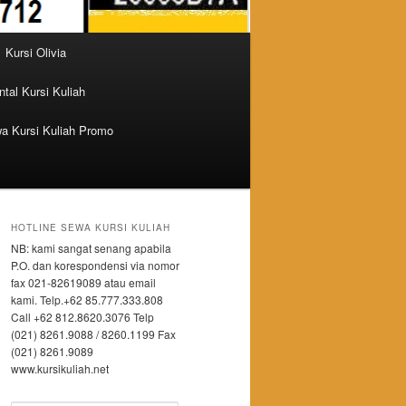
Kursi Olivia
tal Kursi Kuliah
a Kursi Kuliah Promo
HOTLINE SEWA KURSI KULIAH
NB: kami sangat senang apabila
P.O. dan korespondensi via nomor
fax 021-82619089 atau email
kami. Telp.+62 85.777.333.808
Call +62 812.8620.3076 Telp
(021) 8261.9088 / 8260.1199 Fax
(021) 8261.9089
www.kursikuliah.net