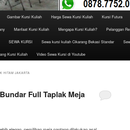
Gambar Kursi Kuliah
Harga Sewa Kursi Kuliah
Kursi Futura
any
Manfaat Kursi Kuliah
Mengapa Kursi Kuliah?
Pelanggan Ren
SEWA KURSI
Sewa kursi kuliah Cikarang Bekasi Standar
Sew
ang Kursi Kuliah
Video Sewa Kursi di Youtube
K HITAM JAKARTA
Bundar Full Taplak Meja
t lebih elegan, pemilihan meja pantang dilakukan asal.