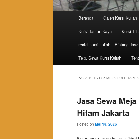
Main menu
Beranda
Galeri Kursi Kuliah
Skip to primary content
Skip to secondary content
Kursi Taman Kayu
Kursi Tiff
rental kursi kuliah – Bintang Jaya
Telp. Sewa Kursi Kuliah
Tent
TAG ARCHIVES:
MEJA FULL TAPLA
Jasa Sewa Meja 
Hitam Jakarta
Posted on
Mei 18, 2026
Kalau ingin area dining terliha