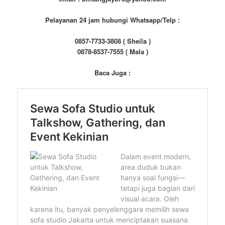
Pelayanan 24 jam hubungi Whatsapp/Telp :
0857-7733-3808 ( Sheila )
0878-8537-7555 ( Mala )
Baca Juga :