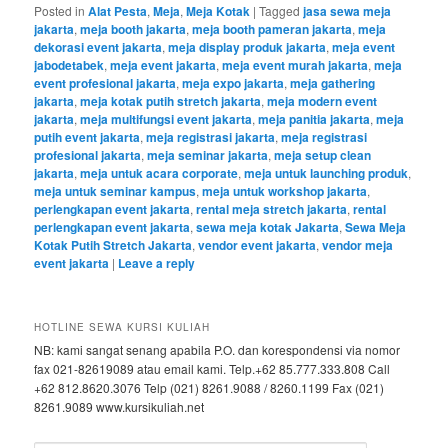
Posted in
Alat Pesta
,
Meja
,
Meja Kotak
|
Tagged
jasa sewa meja
jakarta
,
meja booth jakarta
,
meja booth pameran jakarta
,
meja
dekorasi event jakarta
,
meja display produk jakarta
,
meja event
jabodetabek
,
meja event jakarta
,
meja event murah jakarta
,
meja
event profesional jakarta
,
meja expo jakarta
,
meja gathering
jakarta
,
meja kotak putih stretch jakarta
,
meja modern event
jakarta
,
meja multifungsi event jakarta
,
meja panitia jakarta
,
meja
putih event jakarta
,
meja registrasi jakarta
,
meja registrasi
profesional jakarta
,
meja seminar jakarta
,
meja setup clean
jakarta
,
meja untuk acara corporate
,
meja untuk launching produk
,
meja untuk seminar kampus
,
meja untuk workshop jakarta
,
perlengkapan event jakarta
,
rental meja stretch jakarta
,
rental
perlengkapan event jakarta
,
sewa meja kotak Jakarta
,
Sewa Meja
Kotak Putih Stretch Jakarta
,
vendor event jakarta
,
vendor meja
event jakarta
|
Leave a reply
HOTLINE SEWA KURSI KULIAH
NB: kami sangat senang apabila P.O. dan korespondensi via nomor
fax 021-82619089 atau email kami. Telp.+62 85.777.333.808 Call
+62 812.8620.3076 Telp (021) 8261.9088 / 8260.1199 Fax (021)
8261.9089 www.kursikuliah.net