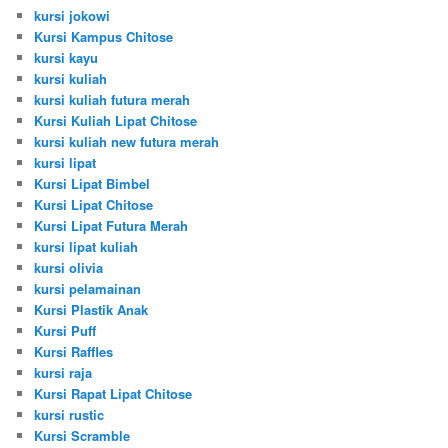
kursi jokowi
Kursi Kampus Chitose
kursi kayu
kursi kuliah
kursi kuliah futura merah
Kursi Kuliah Lipat Chitose
kursi kuliah new futura merah
kursi lipat
Kursi Lipat Bimbel
Kursi Lipat Chitose
Kursi Lipat Futura Merah
kursi lipat kuliah
kursi olivia
kursi pelamainan
Kursi Plastik Anak
Kursi Puff
Kursi Raffles
kursi raja
Kursi Rapat Lipat Chitose
kursi rustic
Kursi Scramble