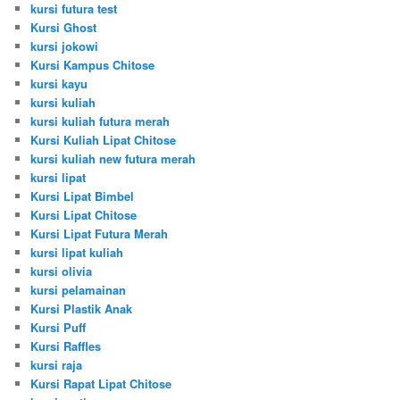
kursi futura test
Kursi Ghost
kursi jokowi
Kursi Kampus Chitose
kursi kayu
kursi kuliah
kursi kuliah futura merah
Kursi Kuliah Lipat Chitose
kursi kuliah new futura merah
kursi lipat
Kursi Lipat Bimbel
Kursi Lipat Chitose
Kursi Lipat Futura Merah
kursi lipat kuliah
kursi olivia
kursi pelamainan
Kursi Plastik Anak
Kursi Puff
Kursi Raffles
kursi raja
Kursi Rapat Lipat Chitose