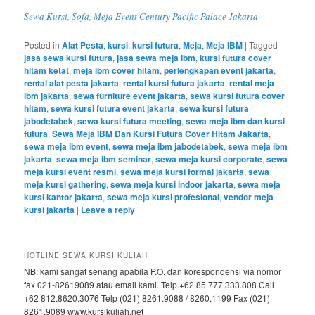
Sewa Kursi, Sofa, Meja Event Century Pacific Palace Jakarta
Posted in
Alat Pesta
,
kursi
,
kursi futura
,
Meja
,
Meja IBM
|
Tagged
jasa sewa kursi futura
,
jasa sewa meja ibm
,
kursi futura cover
hitam ketat
,
meja ibm cover hitam
,
perlengkapan event jakarta
,
rental alat pesta jakarta
,
rental kursi futura jakarta
,
rental meja
ibm jakarta
,
sewa furniture event jakarta
,
sewa kursi futura cover
hitam
,
sewa kursi futura event jakarta
,
sewa kursi futura
jabodetabek
,
sewa kursi futura meeting
,
sewa meja ibm dan kursi
futura
,
Sewa Meja IBM Dan Kursi Futura Cover Hitam Jakarta
,
sewa meja ibm event
,
sewa meja ibm jabodetabek
,
sewa meja ibm
jakarta
,
sewa meja ibm seminar
,
sewa meja kursi corporate
,
sewa
meja kursi event resmi
,
sewa meja kursi formal jakarta
,
sewa
meja kursi gathering
,
sewa meja kursi indoor jakarta
,
sewa meja
kursi kantor jakarta
,
sewa meja kursi profesional
,
vendor meja
kursi jakarta
|
Leave a reply
HOTLINE SEWA KURSI KULIAH
NB: kami sangat senang apabila P.O. dan korespondensi via nomor
fax 021-82619089 atau email kami. Telp.+62 85.777.333.808 Call
+62 812.8620.3076 Telp (021) 8261.9088 / 8260.1199 Fax (021)
8261.9089 www.kursikuliah.net