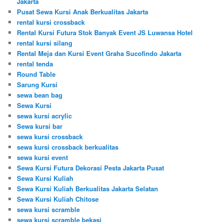
Jakarta
Pusat Sewa Kursi Anak Berkualitas Jakarta
rental kursi crossback
Rental Kursi Futura Stok Banyak Event JS Luwansa Hotel
rental kursi silang
Rental Meja dan Kursi Event Graha Sucofindo Jakarta
rental tenda
Round Table
Sarung Kursi
sewa bean bag
Sewa Kursi
sewa kursi acrylic
Sewa kursi bar
sewa kursi crossback
sewa kursi crossback berkualitas
sewa kursi event
Sewa Kursi Futura Dekorasi Pesta Jakarta Pusat
Sewa Kursi Kuliah
Sewa Kursi Kuliah Berkualitas Jakarta Selatan
Sewa Kursi Kuliah Chitose
sewa kursi scramble
sewa kursi scramble bekasi