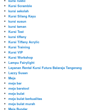
kursi rustic
Kursi Scramble
kursi sekolah
Kursi Silang Kayu
kursi susun
kursi taman
Kursi Test
kursi tiffany
Kursi Tiffany Acrylic
Kursi Training
Kursi VIP
Kursi Workshop
Lampu Fairylight
Layanan Rental Kursi Futura Balaraja Tangerang
Lazzy Susan
Meja
meja bar
meja barstool
meja bulat
meja bulat berkualitas
meja bulat murah
Meja Bundar