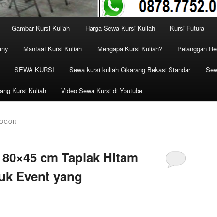
Gambar Kursi Kuliah
Harga Sewa Kursi Kuliah
Kursi Futura
any
Manfaat Kursi Kuliah
Mengapa Kursi Kuliah?
Pelanggan Ren
SEWA KURSI
Sewa kursi kuliah Cikarang Bekasi Standar
Sew
ang Kursi Kuliah
Video Sewa Kursi di Youtube
BOGOR
180×45 cm Taplak Hitam
uk Event yang