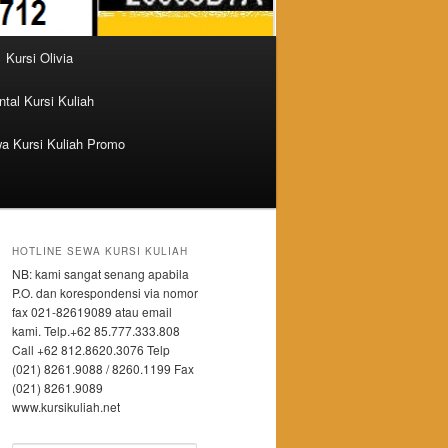
Kursi Olivia
tal Kursi Kuliah
a Kursi Kuliah Promo
HOTLINE SEWA KURSI KULIAH
NB: kami sangat senang apabila
P.O. dan korespondensi via nomor
fax 021-82619089 atau email
kami. Telp.+62 85.777.333.808
Call +62 812.8620.3076 Telp
(021) 8261.9088 / 8260.1199 Fax
(021) 8261.9089
www.kursikuliah.net