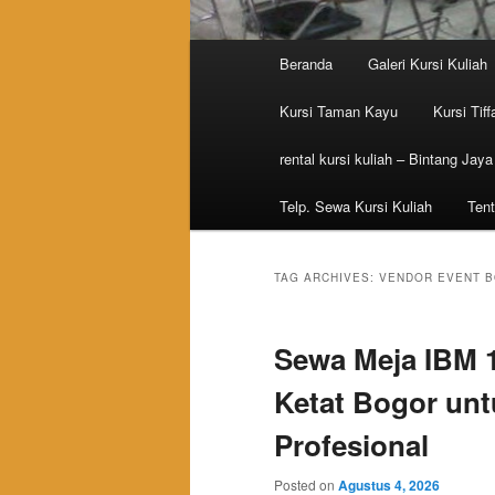
Main menu
Beranda
Galeri Kursi Kuliah
Skip to primary content
Skip to secondary content
Kursi Taman Kayu
Kursi Tiff
rental kursi kuliah – Bintang Jaya
Telp. Sewa Kursi Kuliah
Tent
TAG ARCHIVES:
VENDOR EVENT 
Sewa Meja IBM 
Ketat Bogor unt
Profesional
Posted on
Agustus 4, 2026