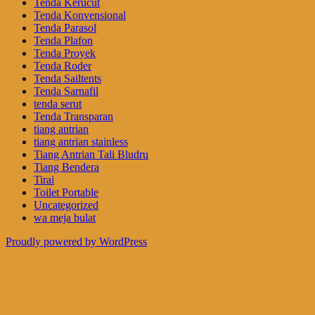
Tenda Kerucut
Tenda Konvensional
Tenda Parasol
Tenda Plafon
Tenda Proyek
Tenda Roder
Tenda Sailtents
Tenda Sarnafil
tenda serut
Tenda Transparan
tiang antrian
tiang antrian stainless
Tiang Antrian Tali Bludru
Tiang Bendera
Tirai
Toilet Portable
Uncategorized
wa meja bulat
Proudly powered by WordPress