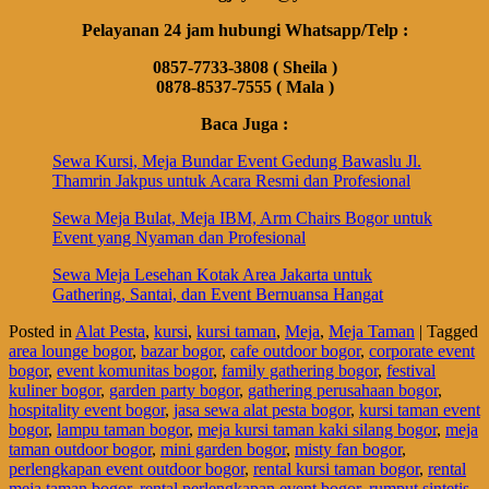
Pelayanan 24 jam hubungi Whatsapp/Telp :
0857-7733-3808 ( Sheila )
0878-8537-7555 ( Mala )
Baca Juga :
Sewa Kursi, Meja Bundar Event Gedung Bawaslu Jl.
Thamrin Jakpus untuk Acara Resmi dan Profesional
Sewa Meja Bulat, Meja IBM, Arm Chairs Bogor untuk
Event yang Nyaman dan Profesional
Sewa Meja Lesehan Kotak Area Jakarta untuk
Gathering, Santai, dan Event Bernuansa Hangat
Posted in
Alat Pesta
,
kursi
,
kursi taman
,
Meja
,
Meja Taman
|
Tagged
area lounge bogor
,
bazar bogor
,
cafe outdoor bogor
,
corporate event
bogor
,
event komunitas bogor
,
family gathering bogor
,
festival
kuliner bogor
,
garden party bogor
,
gathering perusahaan bogor
,
hospitality event bogor
,
jasa sewa alat pesta bogor
,
kursi taman event
bogor
,
lampu taman bogor
,
meja kursi taman kaki silang bogor
,
meja
taman outdoor bogor
,
mini garden bogor
,
misty fan bogor
,
perlengkapan event outdoor bogor
,
rental kursi taman bogor
,
rental
meja taman bogor
,
rental perlengkapan event bogor
,
rumput sintetis