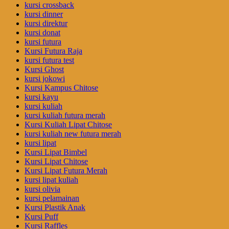
kursi crossback
kursi dinner
kursi direktur
kursi donat
kursi futura
Kursi Futura Raja
kursi futura test
Kursi Ghost
kursi jokowi
Kursi Kampus Chitose
kursi kayu
kursi kuliah
kursi kuliah futura merah
Kursi Kuliah Lipat Chitose
kursi kuliah new futura merah
kursi lipat
Kursi Lipat Bimbel
Kursi Lipat Chitose
Kursi Lipat Futura Merah
kursi lipat kuliah
kursi olivia
kursi pelamainan
Kursi Plastik Anak
Kursi Puff
Kursi Raffles