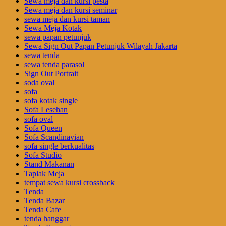
Sewa meja dan kursi pesta
Sewa meja dan kursi seminar
sewa meja dan kursi taman
Sewa Meja Kotak
sewa papan petunjuk
Sewa Sign Out Papan Petunjuk Wilayah Jakarta
sewa tenda
sewa tenda parasol
Sign Out Portrait
soda oval
sofa
sofa kotak single
Sofa Lesehan
sofa oval
Sofa Queen
Sofa Scandinavian
sofa single berkualitas
Sofa Studio
Stand Makanan
Taplak Meja
tempat sewa kursi crossback
Tenda
Tenda Bazar
Tenda Cafe
tenda hanggar