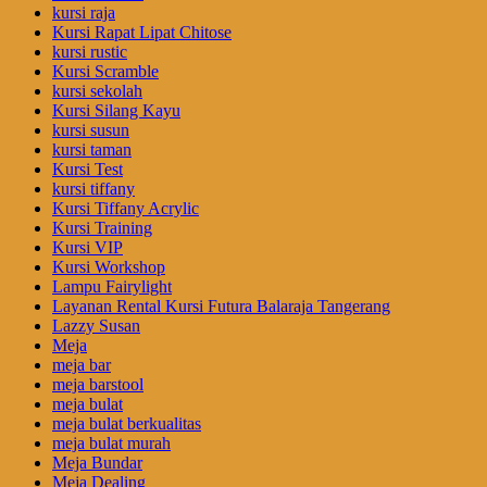
kursi raja
Kursi Rapat Lipat Chitose
kursi rustic
Kursi Scramble
kursi sekolah
Kursi Silang Kayu
kursi susun
kursi taman
Kursi Test
kursi tiffany
Kursi Tiffany Acrylic
Kursi Training
Kursi VIP
Kursi Workshop
Lampu Fairylight
Layanan Rental Kursi Futura Balaraja Tangerang
Lazzy Susan
Meja
meja bar
meja barstool
meja bulat
meja bulat berkualitas
meja bulat murah
Meja Bundar
Meja Dealing