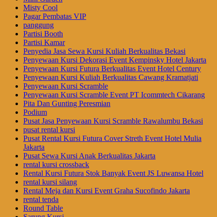
Misty Cool
Pagar Pembatas VIP
panggung
Partisi Booth
Partisi Kamar
Penyedia Jasa Sewa Kursi Kuliah Berkualitas Bekasi
Penyewaan Kursi Dekorasi Event Kempinsky Hotel Jakarta
Penyewaan Kursi Futura Berkualitas Event Hotel Century
Penyewaan Kursi Kuliah Berkualitas Cawang Kramatjati
Penyewaan Kursi Scramble
Penyewaan Kursi Scramble Event PT Icommtech Cikarang
Pita Dan Gunting Peresmian
Podium
Pusat Jasa Penyewaan Kursi Scramble Rawalumbu Bekasi
pusat rental kursi
Pusat Rental Kursi Futura Cover Streth Event Hotel Mulia
Jakarta
Pusat Sewa Kursi Anak Berkualitas Jakarta
rental kursi crossback
Rental Kursi Futura Stok Banyak Event JS Luwansa Hotel
rental kursi silang
Rental Meja dan Kursi Event Graha Sucofindo Jakarta
rental tenda
Round Table
Sarung Kursi