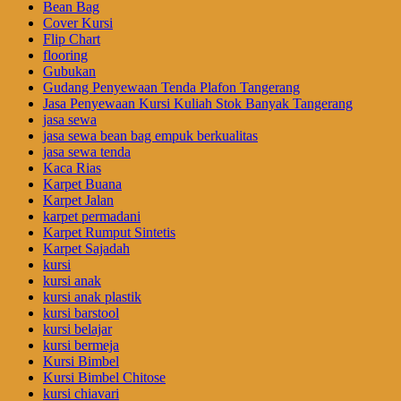
Bean Bag
Cover Kursi
Flip Chart
flooring
Gubukan
Gudang Penyewaan Tenda Plafon Tangerang
Jasa Penyewaan Kursi Kuliah Stok Banyak Tangerang
jasa sewa
jasa sewa bean bag empuk berkualitas
jasa sewa tenda
Kaca Rias
Karpet Buana
Karpet Jalan
karpet permadani
Karpet Rumput Sintetis
Karpet Sajadah
kursi
kursi anak
kursi anak plastik
kursi barstool
kursi belajar
kursi bermeja
Kursi Bimbel
Kursi Bimbel Chitose
kursi chiavari