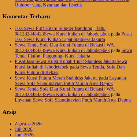
Outdoor yang Nyaman dan Estetik
Komentar Terbaru
Jasa Sewa Puff Hitam Silinder Bandung | Telp.
081282848423Sewa Kursi kuliah di Jabodetabek
pada
Pusat
Jasa Sewa Kursi Kuliah Lipat Stainless Jakarta
Sewa Tenda Sofa Dan Kursi Futura di Bekasi | WA.
081282848423Sewa Kursi kuliah di Jabodetabek
pada
Sewa
Tenda Plafon, Panggung, Kursi Jakarta
Pusat Jasa Sewa Kursi Kuliah Lipat Stainless JakartaSewa
Kursi kuliah di Jabodetabek
pada
Sewa Tenda, Sofa Dan
Kursi Futura di Bekasi
Sewa Kursi Futura Merah Stainless Jakarta
pada
Layanan
Sewa Sofa Scandinavian Putih Murah Area Depok
Sewa Tenda Sofa Dan Kursi Futura di Bekasi | WA.
081282848423Sewa Kursi kuliah di Jabodetabek
pada
Layanan Sewa Sofa Scandinavian Putih Murah Area Depok
Arsip
Agustus 2026
Juli 2026
Juni 2026