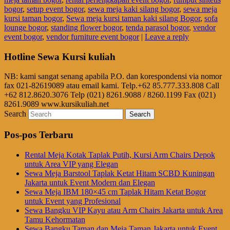
bogor
,
setup event bogor
,
sewa meja kaki silang bogor
,
sewa meja
kursi taman bogor
,
Sewa meja kursi taman kaki silang Bogor
,
sofa
lounge bogor
,
standing flower bogor
,
tenda parasol bogor
,
vendor
event bogor
,
vendor furniture event bogor
|
Leave a reply
Hotline Sewa Kursi kuliah
NB: kami sangat senang apabila P.O. dan korespondensi via nomor
fax 021-82619089 atau email kami. Telp.+62 85.777.333.808 Call
+62 812.8620.3076 Telp (021) 8261.9088 / 8260.1199 Fax (021)
8261.9089 www.kursikuliah.net
Search
Pos-pos Terbaru
Rental Meja Kotak Taplak Putih, Kursi Arm Chairs Depok
untuk Area VIP yang Elegan
Sewa Meja Barstool Taplak Ketat Hitam SCBD Kuningan
Jakarta untuk Event Modern dan Elegan
Sewa Meja IBM 180×45 cm Taplak Hitam Ketat Bogor
untuk Event yang Profesional
Sewa Bangku VIP Kayu atau Arm Chairs Jakarta untuk Area
Tamu Kehormatan
Sewa Bangku Taman dan Meja Taman Jakarta untuk Event