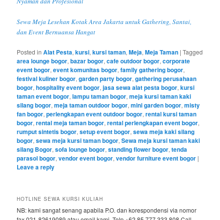
Nyaman dan Profesional
Sewa Meja Lesehan Kotak Area Jakarta untuk Gathering, Santai,
dan Event Bernuansa Hangat
Posted in
Alat Pesta
,
kursi
,
kursi taman
,
Meja
,
Meja Taman
|
Tagged
area lounge bogor
,
bazar bogor
,
cafe outdoor bogor
,
corporate
event bogor
,
event komunitas bogor
,
family gathering bogor
,
festival kuliner bogor
,
garden party bogor
,
gathering perusahaan
bogor
,
hospitality event bogor
,
jasa sewa alat pesta bogor
,
kursi
taman event bogor
,
lampu taman bogor
,
meja kursi taman kaki
silang bogor
,
meja taman outdoor bogor
,
mini garden bogor
,
misty
fan bogor
,
perlengkapan event outdoor bogor
,
rental kursi taman
bogor
,
rental meja taman bogor
,
rental perlengkapan event bogor
,
rumput sintetis bogor
,
setup event bogor
,
sewa meja kaki silang
bogor
,
sewa meja kursi taman bogor
,
Sewa meja kursi taman kaki
silang Bogor
,
sofa lounge bogor
,
standing flower bogor
,
tenda
parasol bogor
,
vendor event bogor
,
vendor furniture event bogor
|
Leave a reply
HOTLINE SEWA KURSI KULIAH
NB: kami sangat senang apabila P.O. dan korespondensi via nomor
fax 021-82619089 atau email kami. Telp.+62 85.777.333.808 Call