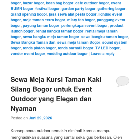
bogor
,
bazar bogor
,
bean bag bogor
,
cafe outdoor bogor
,
event
BUMN bogor
,
festival bogor
,
garden party bogor
,
gathering bogor
,
grand opening bogor
,
jasa sewa alat pesta bogor
,
lighting event
bogor
,
meja taman extra bogor
,
misty fan bogor
,
panggung event
bogor
,
payung taman bogor
,
perlengkapan event bogor
,
product
launch bogor
,
rental bangku taman bogor
,
rental meja taman
bogor
,
sewa bangku meja taman bogor
,
sewa bangku taman bogor
,
Sewa Bangku Taman dan
,
sewa meja taman Bogor
,
sound system
bogor
,
tenda plafon bogor
,
tenda sarnafil bogor
,
TV LED bogor
,
vendor event bogor
,
wedding outdoor bogor
|
Leave a reply
Sewa Meja Kursi Taman Kaki
Silang Bogor untuk Event
Outdoor yang Elegan dan
Nyaman
Posted on
Juni 29, 2026
Konsep acara outdoor semakin diminati karena mampu
menghadirkan suasana yang santai sekaligus berkesan. Oleh