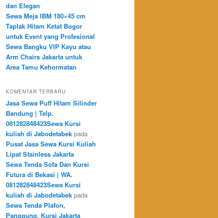
dan Elegan
Sewa Meja IBM 180×45 cm
Taplak Hitam Ketat Bogor
untuk Event yang Profesional
Sewa Bangku VIP Kayu atau
Arm Chairs Jakarta untuk
Area Tamu Kehormatan
KOMENTAR TERBARU
Jasa Sewa Puff Hitam Silinder
Bandung | Telp.
081282848423Sewa Kursi
kuliah di Jabodetabek
pada
Pusat Jasa Sewa Kursi Kuliah
Lipat Stainless Jakarta
Sewa Tenda Sofa Dan Kursi
Futura di Bekasi | WA.
081282848423Sewa Kursi
kuliah di Jabodetabek
pada
Sewa Tenda Plafon,
Panggung, Kursi Jakarta