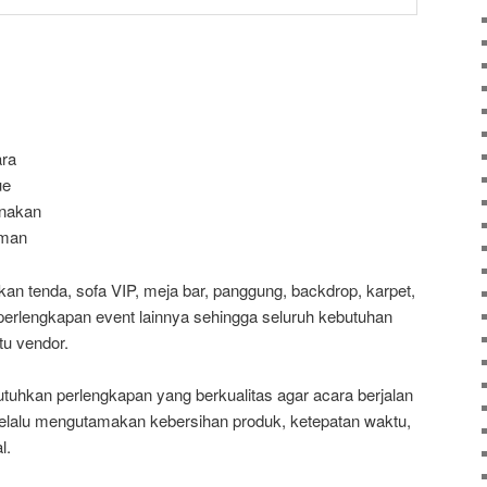
ara
ue
unakan
aman
kan tenda, sofa VIP, meja bar, panggung, backdrop, karpet,
perlengkapan event lainnya sehingga seluruh kebutuhan
tu vendor.
hkan perlengkapan yang berkualitas agar acara berjalan
 selalu mengutamakan kebersihan produk, ketepatan waktu,
l.