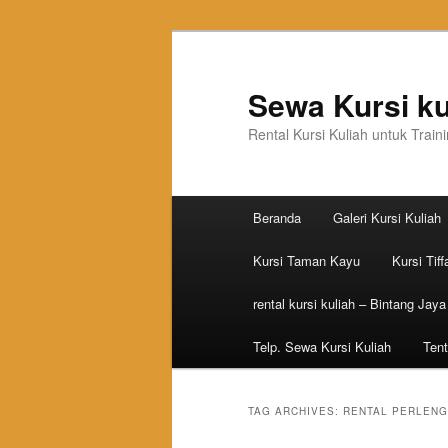
Sewa Kursi ku
Rental Kursi Kuliah untuk Trai
Main menu
Beranda
Galeri Kursi Kuliah
Skip to primary content
Skip to secondary content
Kursi Taman Kayu
Kursi Tiff
rental kursi kuliah – Bintang Jaya
Telp. Sewa Kursi Kuliah
Tent
TAG ARCHIVES:
RENTAL PERLEN