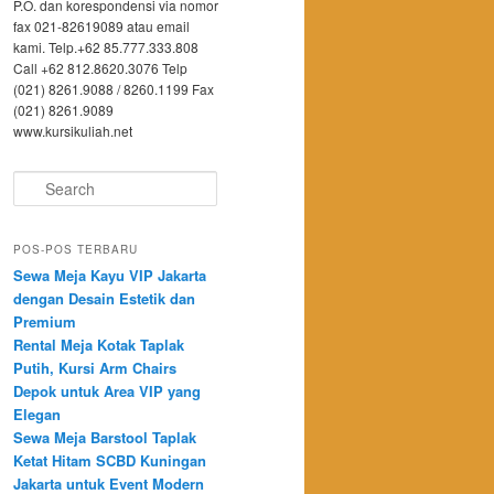
P.O. dan korespondensi via nomor
fax 021-82619089 atau email
kami. Telp.+62 85.777.333.808
Call +62 812.8620.3076 Telp
(021) 8261.9088 / 8260.1199 Fax
(021) 8261.9089
www.kursikuliah.net
Search
POS-POS TERBARU
Sewa Meja Kayu VIP Jakarta
dengan Desain Estetik dan
Premium
Rental Meja Kotak Taplak
Putih, Kursi Arm Chairs
Depok untuk Area VIP yang
Elegan
Sewa Meja Barstool Taplak
Ketat Hitam SCBD Kuningan
Jakarta untuk Event Modern