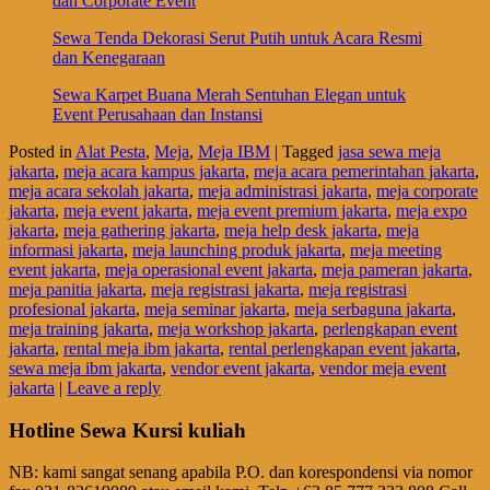
dan Corporate Event
Sewa Tenda Dekorasi Serut Putih untuk Acara Resmi
dan Kenegaraan
Sewa Karpet Buana Merah Sentuhan Elegan untuk
Event Perusahaan dan Instansi
Posted in
Alat Pesta
,
Meja
,
Meja IBM
|
Tagged
jasa sewa meja
jakarta
,
meja acara kampus jakarta
,
meja acara pemerintahan jakarta
,
meja acara sekolah jakarta
,
meja administrasi jakarta
,
meja corporate
jakarta
,
meja event jakarta
,
meja event premium jakarta
,
meja expo
jakarta
,
meja gathering jakarta
,
meja help desk jakarta
,
meja
informasi jakarta
,
meja launching produk jakarta
,
meja meeting
event jakarta
,
meja operasional event jakarta
,
meja pameran jakarta
,
meja panitia jakarta
,
meja registrasi jakarta
,
meja registrasi
profesional jakarta
,
meja seminar jakarta
,
meja serbaguna jakarta
,
meja training jakarta
,
meja workshop jakarta
,
perlengkapan event
jakarta
,
rental meja ibm jakarta
,
rental perlengkapan event jakarta
,
sewa meja ibm jakarta
,
vendor event jakarta
,
vendor meja event
jakarta
|
Leave a reply
Hotline Sewa Kursi kuliah
NB: kami sangat senang apabila P.O. dan korespondensi via nomor