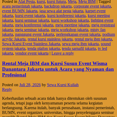
Posted in
Alat Pesta
,
kursi
,
kursi futura
,
Meja
,
Meja IBM
|
Tagged
acara pemerintah jakarta
,
backdrop jakarta
,
corporate event jakarta
,
event BUMN Jakarta
,
jasa sewa alat pesta jakarta
,
karpet event
jakarta
,
kursi event jakarta
,
kursi konferensi jakarta
,
kursi meeting
jakarta
,
kursi seminar jakarta
,
kursi workshop jakarta
,
lighting event
jakarta
,
meja konferensi jakarta
,
meja meeting jakarta
,
meja registrasi
jakarta
,
meja seminar jakarta
,
meja workshop jakarta
,
misty fan
jakarta
,
panggung event Jakarta
,
perlengkapan event jakarta
,
podium
acrylic Jakarta
,
rental kursi stainless jakarta
,
rental meja ibm jakarta
,
Sewa Kursi Event Stainless Jakarta
,
sewa meja ibm jakarta
,
sound
system jakarta
,
tenda plafon jakarta
,
tenda sarnafil jakarta
,
tv led
jakarta
,
vendor event jakarta
|
Leave a reply
Rental Meja IBM dan Kursi Susun Event Wisma
Danantara Jakarta untuk Acara yang Nyaman dan
Profesional
Posted on
Juli 28, 2026
by
Sewa Kursi Kuliah
Reply
Keberhasilan sebuah acara tidak hanya ditentukan oleh susunan
agenda, tetapi juga oleh kenyamanan peserta selama kegiatan
berlangsung. Karena itulah, banyak perusahaan, instansi pemerintah,
BUMN, event organizer, universitas, hingga penyelenggara seminar