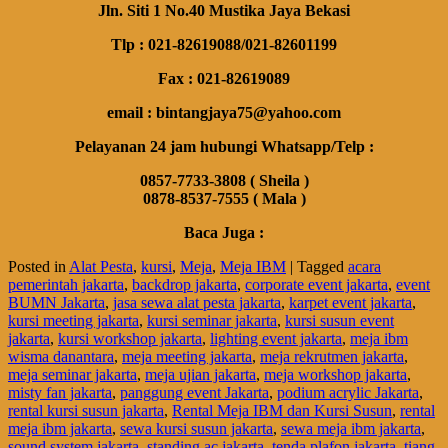
Jln. Siti 1 No.40 Mustika Jaya Bekasi
Tlp : 021-82619088/021-82601199
Fax : 021-82619089
email : bintangjaya75@yahoo.com
Pelayanan 24 jam hubungi Whatsapp/Telp :
0857-7733-3808 ( Sheila )
0878-8537-7555 ( Mala )
Baca Juga :
Posted in
Alat Pesta
,
kursi
,
Meja
,
Meja IBM
|
Tagged
acara
pemerintah jakarta
,
backdrop jakarta
,
corporate event jakarta
,
event
BUMN Jakarta
,
jasa sewa alat pesta jakarta
,
karpet event jakarta
,
kursi meeting jakarta
,
kursi seminar jakarta
,
kursi susun event
jakarta
,
kursi workshop jakarta
,
lighting event jakarta
,
meja ibm
wisma danantara
,
meja meeting jakarta
,
meja rekrutmen jakarta
,
meja seminar jakarta
,
meja ujian jakarta
,
meja workshop jakarta
,
misty fan jakarta
,
panggung event Jakarta
,
podium acrylic Jakarta
,
rental kursi susun jakarta
,
Rental Meja IBM dan Kursi Susun
,
rental
meja ibm jakarta
,
sewa kursi susun jakarta
,
sewa meja ibm jakarta
,
sound system jakarta
,
standing ac jakarta
,
tenda plafon jakarta
,
tiang