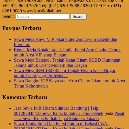
fax 021-82619089 atau email kami. Telp.+62 85.777.333.808 Call
+62 812.8620.3076 Telp (021) 8261.9088 / 8260.1199 Fax (021)
8261.9089 www.kursikuliah.net
Search
Pos-pos Terbaru
Sewa Meja Kayu VIP Jakarta dengan Desain Estetik dan
Premium
Rental Meja Kotak Taplak Putih, Kursi Arm Chairs Depok
untuk Area VIP yang Elegan
Sewa Meja Barstool Taplak Ketat Hitam SCBD Kuningan
Jakarta untuk Event Modern dan Elegan
Sewa Meja IBM 180×45 cm Taplak Hitam Ketat Bogor
untuk Event yang Profesional
Sewa Bangku VIP Kayu atau Arm Chairs Jakarta untuk Area
Tamu Kehormatan
Komentar Terbaru
Jasa Sewa Puff Hitam Silinder Bandung | Telp.
081282848423Sewa Kursi kuliah di Jabodetabek
pada
Pusat
Jasa Sewa Kursi Kuliah Lipat Stainless Jakarta
Sewa Tenda Sofa Dan Kursi Futura di Bekasi | WA.
081282848423Sewa Kursi kuliah di Jabodetabek
pada
Sewa