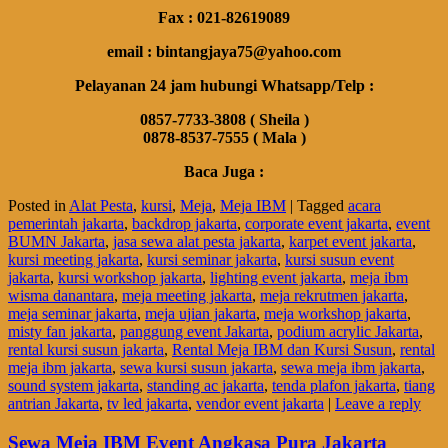
Fax : 021-82619089
email : bintangjaya75@yahoo.com
Pelayanan 24 jam hubungi Whatsapp/Telp :
0857-7733-3808 ( Sheila )
0878-8537-7555 ( Mala )
Baca Juga :
Posted in
Alat Pesta
,
kursi
,
Meja
,
Meja IBM
|
Tagged
acara
pemerintah jakarta
,
backdrop jakarta
,
corporate event jakarta
,
event
BUMN Jakarta
,
jasa sewa alat pesta jakarta
,
karpet event jakarta
,
kursi meeting jakarta
,
kursi seminar jakarta
,
kursi susun event
jakarta
,
kursi workshop jakarta
,
lighting event jakarta
,
meja ibm
wisma danantara
,
meja meeting jakarta
,
meja rekrutmen jakarta
,
meja seminar jakarta
,
meja ujian jakarta
,
meja workshop jakarta
,
misty fan jakarta
,
panggung event Jakarta
,
podium acrylic Jakarta
,
rental kursi susun jakarta
,
Rental Meja IBM dan Kursi Susun
,
rental
meja ibm jakarta
,
sewa kursi susun jakarta
,
sewa meja ibm jakarta
,
sound system jakarta
,
standing ac jakarta
,
tenda plafon jakarta
,
tiang
antrian Jakarta
,
tv led jakarta
,
vendor event jakarta
|
Leave a reply
Sewa Meja IBM Event Angkasa Pura Jakarta