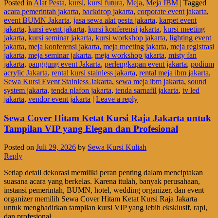
Posted in
Alat Pesta
,
kursi
,
kursi futura
,
Meja
,
Meja IBM
|
Tagged
acara pemerintah jakarta
,
backdrop jakarta
,
corporate event jakarta
,
event BUMN Jakarta
,
jasa sewa alat pesta jakarta
,
karpet event
jakarta
,
kursi event jakarta
,
kursi konferensi jakarta
,
kursi meeting
jakarta
,
kursi seminar jakarta
,
kursi workshop jakarta
,
lighting event
jakarta
,
meja konferensi jakarta
,
meja meeting jakarta
,
meja registrasi
jakarta
,
meja seminar jakarta
,
meja workshop jakarta
,
misty fan
jakarta
,
panggung event Jakarta
,
perlengkapan event jakarta
,
podium
acrylic Jakarta
,
rental kursi stainless jakarta
,
rental meja ibm jakarta
,
Sewa Kursi Event Stainless Jakarta
,
sewa meja ibm jakarta
,
sound
system jakarta
,
tenda plafon jakarta
,
tenda sarnafil jakarta
,
tv led
jakarta
,
vendor event jakarta
|
Leave a reply
Sewa Cover Hitam Ketat Kursi Raja Jakarta untuk
Tampilan VIP yang Elegan dan Profesional
Posted on
Juli 29, 2026
by
Sewa Kursi Kuliah
Reply
Setiap detail dekorasi memiliki peran penting dalam menciptakan
suasana acara yang berkelas. Karena itulah, banyak perusahaan,
instansi pemerintah, BUMN, hotel, wedding organizer, dan event
organizer memilih Sewa Cover Hitam Ketat Kursi Raja Jakarta
untuk menghadirkan tampilan kursi VIP yang lebih eksklusif, rapi,
dan profesional.