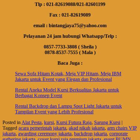
Tlp : 021-82619088/021-82601199
Fax : 021-82619089
email : bintangjaya75@yahoo.com
Pelayanan 24 jam hubungi Whatsapp/Telp :
0857-7733-3808 ( Sheila )
0878-8537-7555 ( Mala )
Baca Juga :
Sewa Sofa Hitam Kotak, Meja VIP Hitam, Meja IBM
Jakarta untuk Event yang Elegan dan Profesional
Rental Aneka Model Kursi Berkualitas Jakarta untuk
Berbagai Konsep Event
Rental Backdrop dan Lampu Spot Light Jakarta untuk
Tampilan Event yang Lebih Profesional
Posted in
Alat Pesta
,
kursi
,
Kursi Futura Raja
,
Sarung Kursi
|
Tagged
acara pemerintah jakarta
,
akad nikah jakarta
,
arm chairs VIP
jakarta
,
awarding ceremony jakarta
,
backdrop jakarta
,
corporate
gathering jakarta
,
cover kursi raja premium jakarta
,
event BUMN