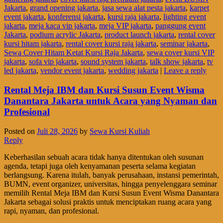
Jakarta
,
grand opening jakarta
,
jasa sewa alat pesta jakarta
,
karpet
event jakarta
,
konferensi jakarta
,
kursi raja jakarta
,
lighting event
jakarta
,
meja kaca vip jakarta
,
meja VIP jakarta
,
panggung event
Jakarta
,
podium acrylic Jakarta
,
product launch jakarta
,
rental cover
kursi hitam jakarta
,
rental cover kursi raja jakarta
,
seminar jakarta
,
Sewa Cover Hitam Ketat Kursi Raja Jakarta
,
sewa cover kursi VIP
jakarta
,
sofa vip jakarta
,
sound system jakarta
,
talk show jakarta
,
tv
led jakarta
,
vendor event jakarta
,
wedding jakarta
|
Leave a reply
Rental Meja IBM dan Kursi Susun Event Wisma
Danantara Jakarta untuk Acara yang Nyaman dan
Profesional
Posted on
Juli 28, 2026
by
Sewa Kursi Kuliah
Reply
Keberhasilan sebuah acara tidak hanya ditentukan oleh susunan
agenda, tetapi juga oleh kenyamanan peserta selama kegiatan
berlangsung. Karena itulah, banyak perusahaan, instansi pemerintah,
BUMN, event organizer, universitas, hingga penyelenggara seminar
memilih Rental Meja IBM dan Kursi Susun Event Wisma Danantara
Jakarta sebagai solusi praktis untuk menciptakan ruang acara yang
rapi, nyaman, dan profesional.