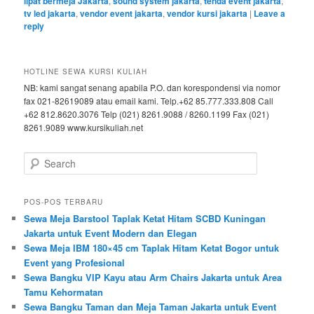
lipat bermeja Jakarta
,
sound system jakarta
,
tenda event jakarta
,
tv led jakarta
,
vendor event jakarta
,
vendor kursi jakarta
|
Leave a
reply
HOTLINE SEWA KURSI KULIAH
NB: kami sangat senang apabila P.O. dan korespondensi via nomor
fax 021-82619089 atau email kami. Telp.+62 85.777.333.808 Call
+62 812.8620.3076 Telp (021) 8261.9088 / 8260.1199 Fax (021)
8261.9089 www.kursikuliah.net
Search
POS-POS TERBARU
Sewa Meja Barstool Taplak Ketat Hitam SCBD Kuningan
Jakarta untuk Event Modern dan Elegan
Sewa Meja IBM 180×45 cm Taplak Hitam Ketat Bogor untuk
Event yang Profesional
Sewa Bangku VIP Kayu atau Arm Chairs Jakarta untuk Area
Tamu Kehormatan
Sewa Bangku Taman dan Meja Taman Jakarta untuk Event