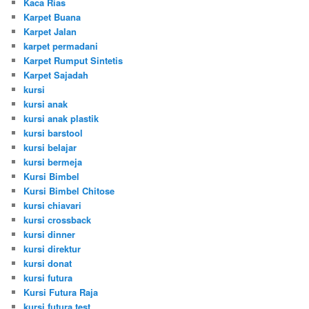
Kaca Rias
Karpet Buana
Karpet Jalan
karpet permadani
Karpet Rumput Sintetis
Karpet Sajadah
kursi
kursi anak
kursi anak plastik
kursi barstool
kursi belajar
kursi bermeja
Kursi Bimbel
Kursi Bimbel Chitose
kursi chiavari
kursi crossback
kursi dinner
kursi direktur
kursi donat
kursi futura
Kursi Futura Raja
kursi futura test