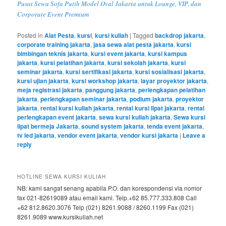
Pusat Sewa Sofa Putih Model Oval Jakarta untuk Lounge, VIP, dan
Corporate Event Premium
Posted in
Alat Pesta
,
kursi
,
kursi kuliah
|
Tagged
backdrop jakarta
,
corporate training jakarta
,
jasa sewa alat pesta jakarta
,
kursi
bimbingan teknis jakarta
,
kursi event jakarta
,
kursi kampus
jakarta
,
kursi pelatihan jakarta
,
kursi sekolah jakarta
,
kursi
seminar jakarta
,
kursi sertifikasi jakarta
,
kursi sosialisasi jakarta
,
kursi ujian jakarta
,
kursi workshop jakarta
,
layar proyektor jakarta
,
meja registrasi jakarta
,
panggung jakarta
,
perlengkapan pelatihan
jakarta
,
perlengkapan seminar jakarta
,
podium jakarta
,
proyektor
jakarta
,
rental kursi kuliah jakarta
,
rental kursi lipat jakarta
,
rental
perlengkapan event jakarta
,
sewa kursi kuliah jakarta
,
Sewa kursi
lipat bermeja Jakarta
,
sound system jakarta
,
tenda event jakarta
,
tv led jakarta
,
vendor event jakarta
,
vendor kursi jakarta
|
Leave a
reply
HOTLINE SEWA KURSI KULIAH
NB: kami sangat senang apabila P.O. dan korespondensi via nomor
fax 021-82619089 atau email kami. Telp.+62 85.777.333.808 Call
+62 812.8620.3076 Telp (021) 8261.9088 / 8260.1199 Fax (021)
8261.9089 www.kursikuliah.net