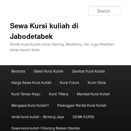
Sear
Sewa Kursi kuliah di
Jabodetabek
Rental Kursi Kuliah untuk Training, Workshop, dan Juga Pelatihan
Kelas Kantor Anda
Main menu
Beranda
Galeri Kursi Kuliah
Gambar Kursi Kuliah
Skip to primary content
Skip to secondary content
Harga Sewa Kursi Kuliah
Kursi Futura
Kursi Olivia
Kursi Taman Kayu
Kursi Tiffany
Manfaat Kursi Kuliah
Mengapa Kursi Kuliah?
Pelanggan Rental Kursi Kuliah
rental kursi kuliah – Bintang Jaya
SEWA KURSI
Sewa kursi kuliah Cikarang Bekasi Standar