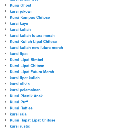
Kursi Ghost
kursi jokowi
Kursi Kampus Chitose
kursi kayu
kursi kuliah
kursi kuliah futura merah
Kursi Kuliah Lipat Chitose
kursi kuliah new futura merah
kursi lipat
Kursi Lipat Bimbel
Kursi Lipat Chitose
Kursi Lipat Futura Merah
kursi lipat kuliah
kursi olivia
kursi pelamainan
Kursi Plastik Anak
Kursi Puff
Kursi Raffles
kursi raja
Kursi Rapat Lipat Chitose
kursi rustic