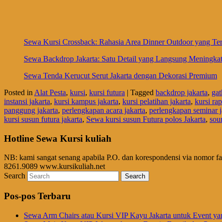
Sewa Kursi Crossback: Rahasia Area Dinner Outdoor yang Terl
Sewa Backdrop Jakarta: Satu Detail yang Langsung Meningka
Sewa Tenda Kerucut Serut Jakarta dengan Dekorasi Premium
Posted in
Alat Pesta
,
kursi
,
kursi futura
|
Tagged
backdrop jakarta
,
gat
instansi jakarta
,
kursi kampus jakarta
,
kursi pelatihan jakarta
,
kursi rap
panggung jakarta
,
perlengkapan acara jakarta
,
perlengkapan seminar j
kursi susun futura jakarta
,
Sewa kursi susun Futura polos Jakarta
,
sou
Hotline Sewa Kursi kuliah
NB: kami sangat senang apabila P.O. dan korespondensi via nomor f
8261.9089 www.kursikuliah.net
Search
Pos-pos Terbaru
Sewa Arm Chairs atau Kursi VIP Kayu Jakarta untuk Event ya