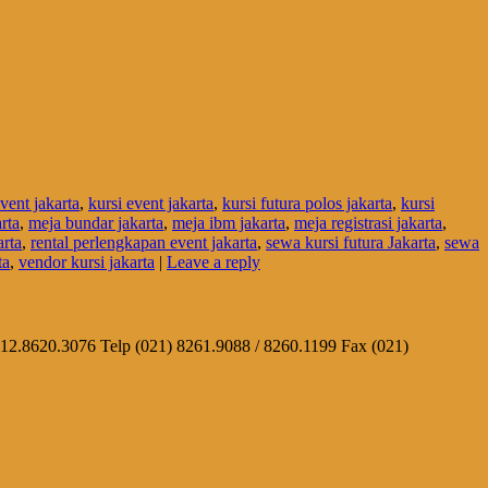
vent jakarta
,
kursi event jakarta
,
kursi futura polos jakarta
,
kursi
rta
,
meja bundar jakarta
,
meja ibm jakarta
,
meja registrasi jakarta
,
arta
,
rental perlengkapan event jakarta
,
sewa kursi futura Jakarta
,
sewa
ta
,
vendor kursi jakarta
|
Leave a reply
812.8620.3076 Telp (021) 8261.9088 / 8260.1199 Fax (021)