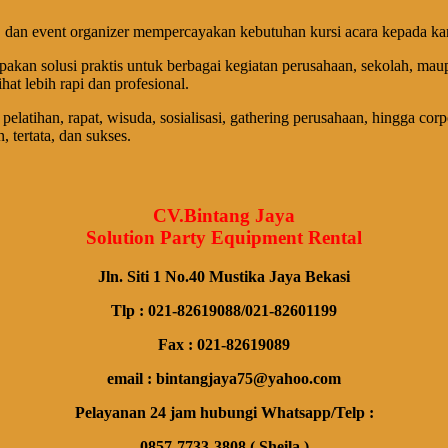
h, dan event organizer mempercayakan kebutuhan kursi acara kepada ka
akan solusi praktis untuk berbagai kegiatan perusahaan, sekolah, ma
at lebih rapi dan profesional.
pelatihan, rapat, wisuda, sosialisasi, gathering perusahaan, hingga cor
tertata, dan sukses.
CV.Bintang Jaya
Solution Party Equipment Rental
Jln. Siti 1 No.40 Mustika Jaya Bekasi
Tlp : 021-82619088/021-82601199
Fax : 021-82619089
email : bintangjaya75@yahoo.com
Pelayanan 24 jam hubungi Whatsapp/Telp :
0857-7733-3808 ( Sheila )