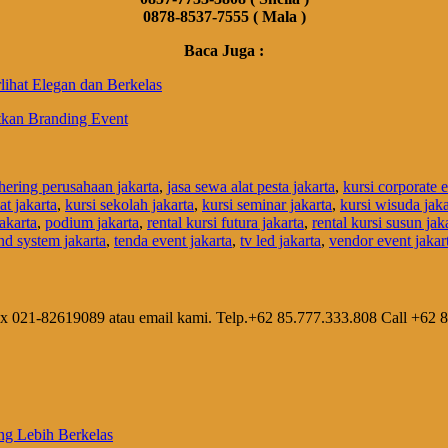
0878-8537-7555 ( Mala )
Baca Juga :
ihat Elegan dan Berkelas
tkan Branding Event
hering perusahaan jakarta
,
jasa sewa alat pesta jakarta
,
kursi corporate e
at jakarta
,
kursi sekolah jakarta
,
kursi seminar jakarta
,
kursi wisuda jaka
akarta
,
podium jakarta
,
rental kursi futura jakarta
,
rental kursi susun jak
nd system jakarta
,
tenda event jakarta
,
tv led jakarta
,
vendor event jakar
ax 021-82619089 atau email kami. Telp.+62 85.777.333.808 Call +62 
ng Lebih Berkelas