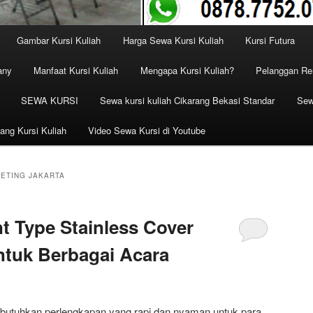
Gambar Kursi Kuliah
Harga Sewa Kursi Kuliah
Kursi Futura
any
Manfaat Kursi Kuliah
Mengapa Kursi Kuliah?
Pelanggan Ren
SEWA KURSI
Sewa kursi kuliah Cikarang Bekasi Standar
Sew
ang Kursi Kuliah
Video Sewa Kursi di Youtube
EETING JAKARTA
t Type Stainless Cover
ntuk Berbagai Acara
utuhkan perlengkapan yang rapi dan nyaman untuk para