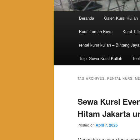
Main menu
Beranda
Galeri Kursi Kuliah
Skip to primary content
Skip to secondary content
Kursi Taman Kayu
Kursi Tiff
rental kursi kuliah – Bintang Jaya
Telp. Sewa Kursi Kuliah
Tent
TAG ARCHIVES:
RENTAL KURSI M
Sewa Kursi Even
Hitam Jakarta u
Posted on
April 7, 2026
Mengadakan acara tentu memb