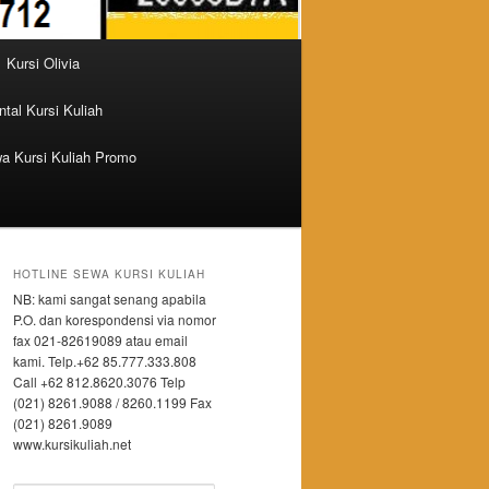
Kursi Olivia
tal Kursi Kuliah
a Kursi Kuliah Promo
HOTLINE SEWA KURSI KULIAH
NB: kami sangat senang apabila
P.O. dan korespondensi via nomor
fax 021-82619089 atau email
kami. Telp.+62 85.777.333.808
Call +62 812.8620.3076 Telp
(021) 8261.9088 / 8260.1199 Fax
(021) 8261.9089
www.kursikuliah.net