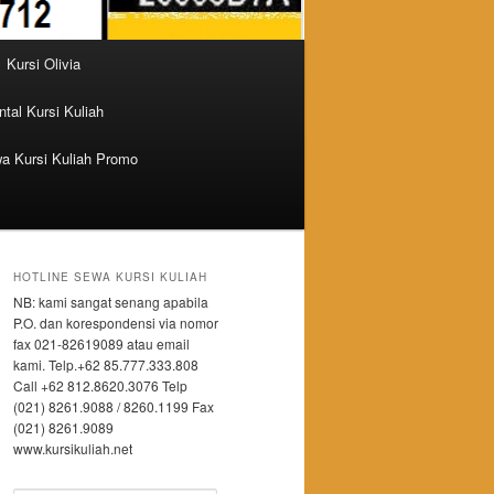
Kursi Olivia
tal Kursi Kuliah
a Kursi Kuliah Promo
HOTLINE SEWA KURSI KULIAH
NB: kami sangat senang apabila
P.O. dan korespondensi via nomor
fax 021-82619089 atau email
kami. Telp.+62 85.777.333.808
Call +62 812.8620.3076 Telp
(021) 8261.9088 / 8260.1199 Fax
(021) 8261.9089
www.kursikuliah.net