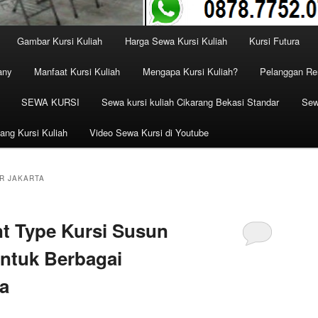
Gambar Kursi Kuliah
Harga Sewa Kursi Kuliah
Kursi Futura
any
Manfaat Kursi Kuliah
Mengapa Kursi Kuliah?
Pelanggan Ren
SEWA KURSI
Sewa kursi kuliah Cikarang Bekasi Standar
Sew
ang Kursi Kuliah
Video Sewa Kursi di Youtube
R JAKARTA
t Type Kursi Susun
untuk Berbagai
a