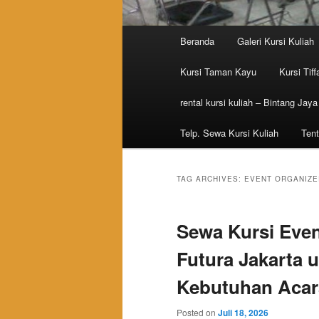
Main menu
Beranda
Galeri Kursi Kuliah
Skip to primary content
Skip to secondary content
Kursi Taman Kayu
Kursi Tiff
rental kursi kuliah – Bintang Jaya
Telp. Sewa Kursi Kuliah
Tent
TAG ARCHIVES:
EVENT ORGANIZE
Sewa Kursi Even
Futura Jakarta 
Kebutuhan Acar
Posted on
Juli 18, 2026