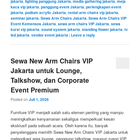
jakarta
,
lighting panggung Jakarta
,
media gathering jakarta
,
meja
kaca vip jakarta
,
panggung event Jakarta
,
perlengkapan event
jakarta
,
podium acrylic Jakarta
,
rental arm chairs vip jakarta
,
seminar jakarta
,
Sewa Arm Chairs Jakarta
,
Sewa Arm Chairs VIP
Event Kemensos Jakarta
,
sewa arm chairs VIP Jakarta
,
sewa
kursi vip jakarta
,
sound system jakarta
,
standing flower jakarta
,
tv
led jakarta
,
vendor event jakarta
|
Leave a reply
Sewa New Arm Chairs VIP
Jakarta untuk Lounge,
Talkshow, dan Corporate
Event Premium
Posted on
Juli 1, 2026
Furniture VIP menjadi salah satu elemen penting yang mampu
meningkatkan kenyamanan sekaligus memperkuat kesan
eksklusif pada sebuah acara. Oleh karena itu, banyak
penyelenggara memilih Sewa New Arm Chairs VIP Jakarta untuk
melengkapi area lounge, panggung talkshow, maupun ruang VIP.