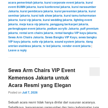
acara pemerintah jakarta
,
kursi corporate event jakarta
,
kursi
event BUMN jakarta
,
kursi konferensi jakarta
,
kursi narasumber
Jakarta
,
kursi pembicara jakarta
,
kursi peresmian jakarta
,
kursi
seminar jakarta
,
kursi talk show jakarta
,
kursi tamu kehormatan
jakarta
,
kursi vip jakarta
,
kursi wedding jakarta
,
lighting event
jakarta
,
meja kaca vip jakarta
,
panggung berkarpet jakarta
,
perlengkapan event jakarta
,
podium acrylic Jakarta
,
puff premium
jakarta
,
rental arm chairs jakarta
,
rental bangku VIP kayu jakarta
,
Sewa Arm Chairs Jakarta
,
Sewa Bangku VIP Kayu
,
sewa bangku
VIP kayu jakarta
,
sofa vip jakarta
,
sound system jakarta
,
tiang
antrian stainless jakarta
,
tv led jakarta
,
vendor event jakarta
|
Leave a reply
Sewa Arm Chairs VIP Event
Kemensos Jakarta untuk
Acara Resmi yang Elegan
Posted on
Juli 7, 2026
Sebuah acara resmi tidak hanya dinilai dari susunan acaranya.
Sebaliknya, kenyamanan narasumber dan tamu kehormatan juga