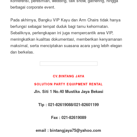
konferensi, peresmian, wedding, talk show, gathering, hingga
berbagai corporate event.
Pada akhirnya, Bangku VIP Kayu dan Arm Chairs tidak hanya
berfungsi sebagai tempat duduk bagi tamu kehormatan.
Sebaliknya, perlengkapan ini juga mempercantik area VIP,
meningkatkan kualitas dokumentasi, memberikan kenyamanan
maksimal, serta menciptakan suasana acara yang lebih elegan
dan berkelas.
CV.BINTANG JAYA
SOLUTION PARTY EQUIPMENT RENTAL
Jln. Siti 1 No.40 Mustika Jaya Bekasi
Tlp : 021-82619088/021-82601199
Fax : 021-82619089
email : bintangjaya75@yahoo.com