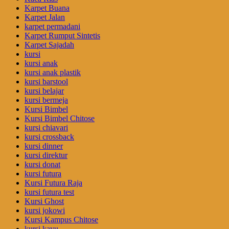
Karpet Buana
Karpet Jalan
karpet permadani
Karpet Rumput Sintetis
Karpet Sajadah
kursi
kursi anak
kursi anak plastik
kursi barstool
kursi belajar
kursi bermeja
Kursi Bimbel
Kursi Bimbel Chitose
kursi chiavari
kursi crossback
kursi dinner
kursi direktur
kursi donat
kursi futura
Kursi Futura Raja
kursi futura test
Kursi Ghost
kursi jokowi
Kursi Kampus Chitose
kursi kayu