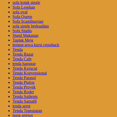
sofa kotak single
Sofa Lesehan
sofa oval
Sofa Queen
Sofa Scandinavian
sofa single berkualitas
Sofa Studio
Stand Makanan
Taplak Meja
tempat sewa kursi crossback
Tenda
Tenda Bazar
Tenda Cafe
tenda hanggar
Tenda Kerucut
Tenda Konvensional
Tenda Parasol
Tenda Plafon
Tenda Proyek
Tenda Roder
Tenda Sailtents
Tenda Sarnafil
tenda serut
Tenda Transparan
tiang antrian