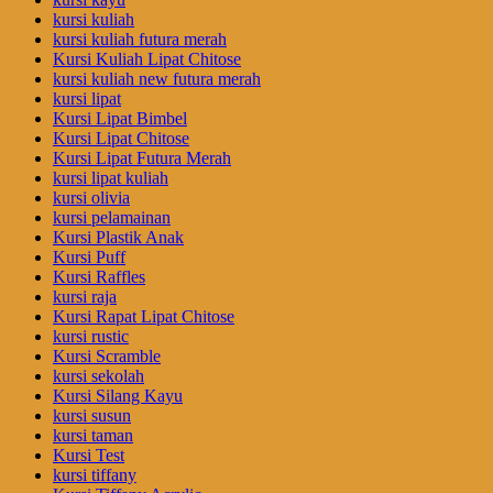
kursi kuliah
kursi kuliah futura merah
Kursi Kuliah Lipat Chitose
kursi kuliah new futura merah
kursi lipat
Kursi Lipat Bimbel
Kursi Lipat Chitose
Kursi Lipat Futura Merah
kursi lipat kuliah
kursi olivia
kursi pelamainan
Kursi Plastik Anak
Kursi Puff
Kursi Raffles
kursi raja
Kursi Rapat Lipat Chitose
kursi rustic
Kursi Scramble
kursi sekolah
Kursi Silang Kayu
kursi susun
kursi taman
Kursi Test
kursi tiffany