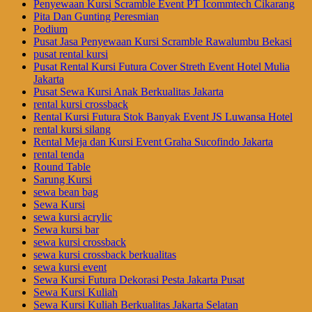
Penyewaan Kursi Scramble Event PT Icommtech Cikarang
Pita Dan Gunting Peresmian
Podium
Pusat Jasa Penyewaan Kursi Scramble Rawalumbu Bekasi
pusat rental kursi
Pusat Rental Kursi Futura Cover Streth Event Hotel Mulia
Jakarta
Pusat Sewa Kursi Anak Berkualitas Jakarta
rental kursi crossback
Rental Kursi Futura Stok Banyak Event JS Luwansa Hotel
rental kursi silang
Rental Meja dan Kursi Event Graha Sucofindo Jakarta
rental tenda
Round Table
Sarung Kursi
sewa bean bag
Sewa Kursi
sewa kursi acrylic
Sewa kursi bar
sewa kursi crossback
sewa kursi crossback berkualitas
sewa kursi event
Sewa Kursi Futura Dekorasi Pesta Jakarta Pusat
Sewa Kursi Kuliah
Sewa Kursi Kuliah Berkualitas Jakarta Selatan