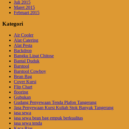
Juli 2015
Maret 2015
Februari 2015
Kategori
Air Cooler
Alat Catering
Alat Pesta
Backdrop
Bangku Lipat Chitose
Bantal Duduk
Barstool
Barstool Cowboy
Bean Bag
Cover Kursi
Flip Chart
flooring
Gubukan
Gudang Penyewaan Tenda Plafon Tangerang
Jasa Penyewaan Kursi Kuliah Stok Banyak Tangerang
jasa sewa
jasa sewa bean bag empuk berkualitas
jasa sewa tenda
Kaca Rias