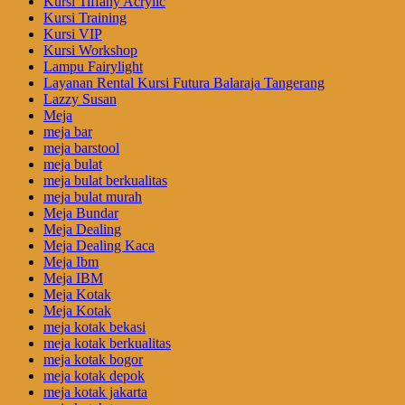
Kursi Tiffany Acrylic
Kursi Training
Kursi VIP
Kursi Workshop
Lampu Fairylight
Layanan Rental Kursi Futura Balaraja Tangerang
Lazzy Susan
Meja
meja bar
meja barstool
meja bulat
meja bulat berkualitas
meja bulat murah
Meja Bundar
Meja Dealing
Meja Dealing Kaca
Meja Ibm
Meja IBM
Meja Kotak
Meja Kotak
meja kotak bekasi
meja kotak berkualitas
meja kotak bogor
meja kotak depok
meja kotak jakarta