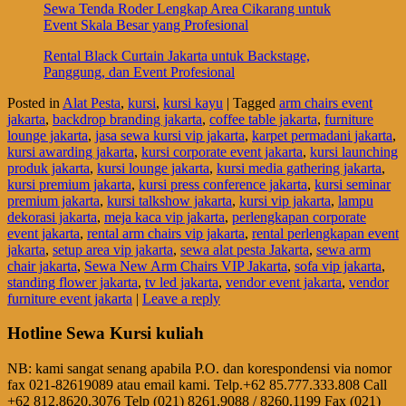
Sewa Tenda Roder Lengkap Area Cikarang untuk
Event Skala Besar yang Profesional
Rental Black Curtain Jakarta untuk Backstage,
Panggung, dan Event Profesional
Posted in
Alat Pesta
,
kursi
,
kursi kayu
|
Tagged
arm chairs event
jakarta
,
backdrop branding jakarta
,
coffee table jakarta
,
furniture
lounge jakarta
,
jasa sewa kursi vip jakarta
,
karpet permadani jakarta
,
kursi awarding jakarta
,
kursi corporate event jakarta
,
kursi launching
produk jakarta
,
kursi lounge jakarta
,
kursi media gathering jakarta
,
kursi premium jakarta
,
kursi press conference jakarta
,
kursi seminar
premium jakarta
,
kursi talkshow jakarta
,
kursi vip jakarta
,
lampu
dekorasi jakarta
,
meja kaca vip jakarta
,
perlengkapan corporate
event jakarta
,
rental arm chairs vip jakarta
,
rental perlengkapan event
jakarta
,
setup area vip jakarta
,
sewa alat pesta Jakarta
,
sewa arm
chair jakarta
,
Sewa New Arm Chairs VIP Jakarta
,
sofa vip jakarta
,
standing flower jakarta
,
tv led jakarta
,
vendor event jakarta
,
vendor
furniture event jakarta
|
Leave a reply
Hotline Sewa Kursi kuliah
NB: kami sangat senang apabila P.O. dan korespondensi via nomor
fax 021-82619089 atau email kami. Telp.+62 85.777.333.808 Call
+62 812.8620.3076 Telp (021) 8261.9088 / 8260.1199 Fax (021)