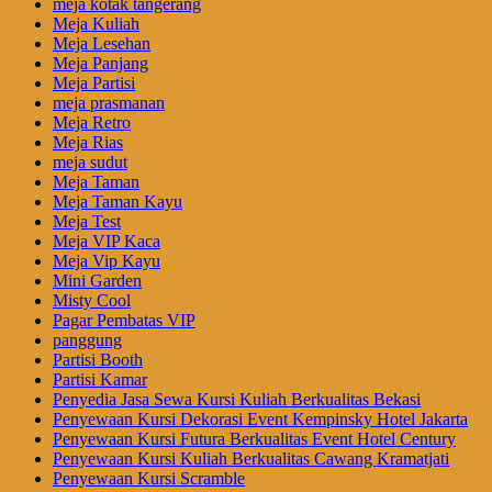
meja kotak tangerang
Meja Kuliah
Meja Lesehan
Meja Panjang
Meja Partisi
meja prasmanan
Meja Retro
Meja Rias
meja sudut
Meja Taman
Meja Taman Kayu
Meja Test
Meja VIP Kaca
Meja Vip Kayu
Mini Garden
Misty Cool
Pagar Pembatas VIP
panggung
Partisi Booth
Partisi Kamar
Penyedia Jasa Sewa Kursi Kuliah Berkualitas Bekasi
Penyewaan Kursi Dekorasi Event Kempinsky Hotel Jakarta
Penyewaan Kursi Futura Berkualitas Event Hotel Century
Penyewaan Kursi Kuliah Berkualitas Cawang Kramatjati
Penyewaan Kursi Scramble