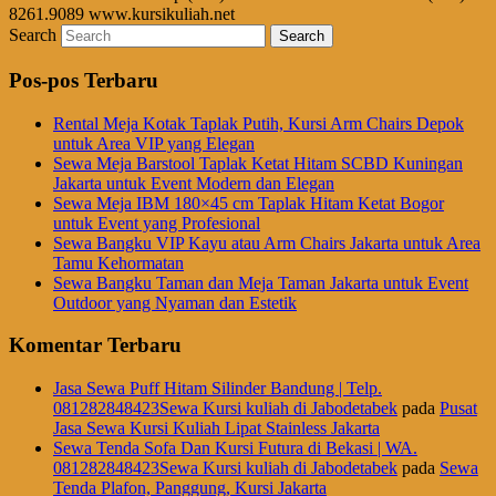
8261.9089 www.kursikuliah.net
Search
Pos-pos Terbaru
Rental Meja Kotak Taplak Putih, Kursi Arm Chairs Depok
untuk Area VIP yang Elegan
Sewa Meja Barstool Taplak Ketat Hitam SCBD Kuningan
Jakarta untuk Event Modern dan Elegan
Sewa Meja IBM 180×45 cm Taplak Hitam Ketat Bogor
untuk Event yang Profesional
Sewa Bangku VIP Kayu atau Arm Chairs Jakarta untuk Area
Tamu Kehormatan
Sewa Bangku Taman dan Meja Taman Jakarta untuk Event
Outdoor yang Nyaman dan Estetik
Komentar Terbaru
Jasa Sewa Puff Hitam Silinder Bandung | Telp.
081282848423Sewa Kursi kuliah di Jabodetabek
pada
Pusat
Jasa Sewa Kursi Kuliah Lipat Stainless Jakarta
Sewa Tenda Sofa Dan Kursi Futura di Bekasi | WA.
081282848423Sewa Kursi kuliah di Jabodetabek
pada
Sewa
Tenda Plafon, Panggung, Kursi Jakarta