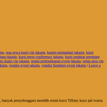
rta
,
jasa sewa kursi vip jakarta
,
karpet permadani jakarta
,
kursi
ium jakarta
,
kursi press conference jakarta
,
kursi seminar premium
rm chairs vip jakarta
,
rental perlengkapan event jakarta
,
setup area vip
akarta
,
vendor event jakarta
,
vendor furniture event jakarta
|
Leave a
anyak penyelenggara memilih rental kursi Tiffany kayu jati warna