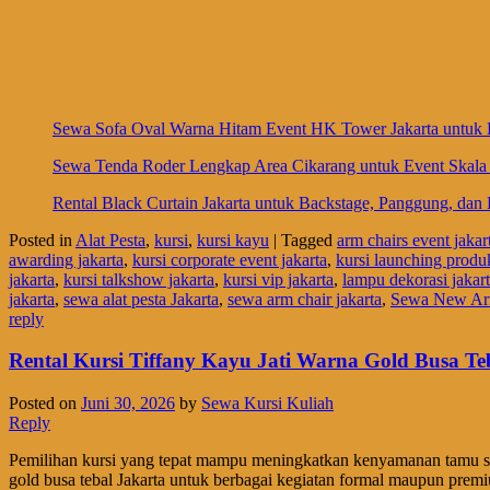
Sewa Sofa Oval Warna Hitam Event HK Tower Jakarta untuk 
Sewa Tenda Roder Lengkap Area Cikarang untuk Event Skala 
Rental Black Curtain Jakarta untuk Backstage, Panggung, dan 
Posted in
Alat Pesta
,
kursi
,
kursi kayu
|
Tagged
arm chairs event jakar
awarding jakarta
,
kursi corporate event jakarta
,
kursi launching produk
jakarta
,
kursi talkshow jakarta
,
kursi vip jakarta
,
lampu dekorasi jakar
jakarta
,
sewa alat pesta Jakarta
,
sewa arm chair jakarta
,
Sewa New Arm
reply
Rental Kursi Tiffany Kayu Jati Warna Gold Busa T
Posted on
Juni 30, 2026
by
Sewa Kursi Kuliah
Reply
Pemilihan kursi yang tepat mampu meningkatkan kenyamanan tamu sek
gold busa tebal Jakarta untuk berbagai kegiatan formal maupun prem