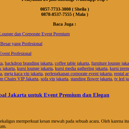
0857-7733-3808 ( Sheila )
0878-8537-7555 ( Mala )
Baca Juga :
Lounge dan Corporate Event Premium
Besar yang Profesional
Event Profesional
ta
,
backdrop branding jakarta
,
coffee table jakarta
,
furniture lounge jaka
 jakarta
,
kursi lounge jakarta
,
kursi media gathering jakarta
,
kursi prem
ta
,
meja kaca vip jakarta
,
perlengkapan corporate event jakarta
,
rental a
 Chairs VIP Jakarta
,
sofa vip jakarta
,
standing flower jakarta
,
tv led j
ebal Jakarta untuk Event Premium dan Elegan
aligus memperkuat kesan mewah pada sebuah acara. Oleh karena itu, b
ium.