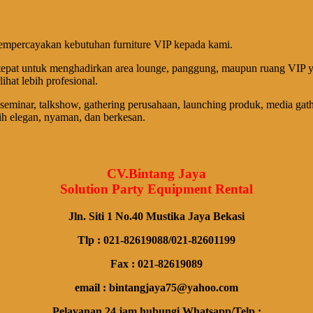
 mempercayakan kebutuhan furniture VIP kepada kami.
epat untuk menghadirkan area lounge, panggung, maupun ruang VIP y
ihat lebih profesional.
minar, talkshow, gathering perusahaan, launching produk, media gather
ih elegan, nyaman, dan berkesan.
CV.Bintang Jaya
Solution Party Equipment Rental
Jln. Siti 1 No.40 Mustika Jaya Bekasi
Tlp : 021-82619088/021-82601199
Fax : 021-82619089
email : bintangjaya75@yahoo.com
Pelayanan 24 jam hubungi Whatsapp/Telp :