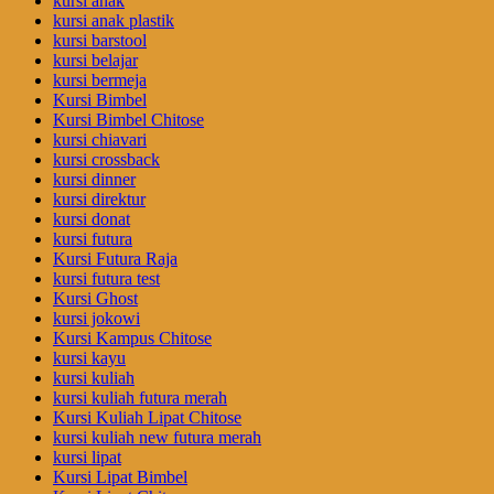
kursi anak
kursi anak plastik
kursi barstool
kursi belajar
kursi bermeja
Kursi Bimbel
Kursi Bimbel Chitose
kursi chiavari
kursi crossback
kursi dinner
kursi direktur
kursi donat
kursi futura
Kursi Futura Raja
kursi futura test
Kursi Ghost
kursi jokowi
Kursi Kampus Chitose
kursi kayu
kursi kuliah
kursi kuliah futura merah
Kursi Kuliah Lipat Chitose
kursi kuliah new futura merah
kursi lipat
Kursi Lipat Bimbel