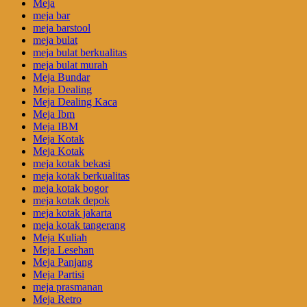
Meja
meja bar
meja barstool
meja bulat
meja bulat berkualitas
meja bulat murah
Meja Bundar
Meja Dealing
Meja Dealing Kaca
Meja Ibm
Meja IBM
Meja Kotak
Meja Kotak
meja kotak bekasi
meja kotak berkualitas
meja kotak bogor
meja kotak depok
meja kotak jakarta
meja kotak tangerang
Meja Kuliah
Meja Lesehan
Meja Panjang
Meja Partisi
meja prasmanan
Meja Retro