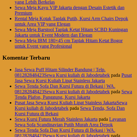
yang Lebih Berkelas
Sewa Meja Kayu VIP Jakarta dengan Desain Estetik dan
Premium
Rental Meja Kotak Taplak Putih, Kursi Arm Chairs Depok
untuk Area VIP yang Elegan
Sewa Meja Barstool Taplak Ketat Hitam SCBD Kuningan
Jakarta untuk Event Modern dan Elegan
Sewa Meja IBM 180×45 cm Taplak Hitam Ketat Bogor
untuk Event yang Profesional
Komentar Terbaru
Jasa Sewa Puff Hitam Silinder Bandung | Telp.
081282848423Sewa Kursi kuliah di Jabodetabek
pada
Pusat
Jasa Sewa Kursi Kuliah Lipat Stainless Jakarta
Sewa Tenda Sofa Dan Kursi Futura di Bekasi | WA.
081282848423Sewa Kursi kuliah di Jabodetabek
pada
Sewa
Tenda Plafon, Panggung, Kursi Jakarta
Pusat Jasa Sewa Kursi Kuliah Lipat Stainless JakartaSewa
Kursi kuliah di Jabodetabek
pada
Sewa Tenda, Sofa Dan
Kursi Futura di Bekasi
Sewa Kursi Futura Merah Stainless Jakarta
pada
Layanan
Sewa Sofa Scandinavian Putih Murah Area Depok
Sewa Tenda Sofa Dan Kursi Futura di Bekasi | WA.
081282848423Sewa Kursi kuliah di Jabodetabek
pada