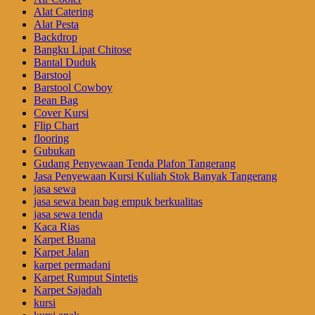
Alat Catering
Alat Pesta
Backdrop
Bangku Lipat Chitose
Bantal Duduk
Barstool
Barstool Cowboy
Bean Bag
Cover Kursi
Flip Chart
flooring
Gubukan
Gudang Penyewaan Tenda Plafon Tangerang
Jasa Penyewaan Kursi Kuliah Stok Banyak Tangerang
jasa sewa
jasa sewa bean bag empuk berkualitas
jasa sewa tenda
Kaca Rias
Karpet Buana
Karpet Jalan
karpet permadani
Karpet Rumput Sintetis
Karpet Sajadah
kursi