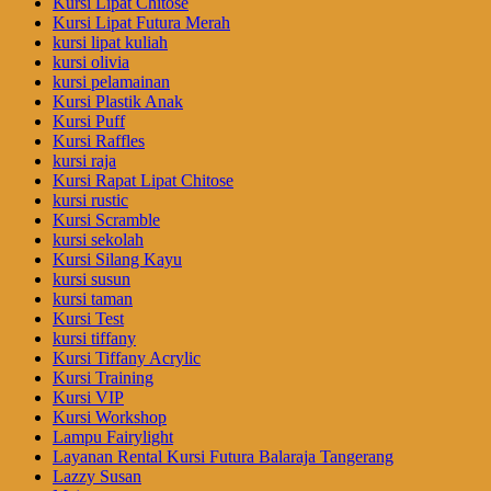
Kursi Lipat Chitose
Kursi Lipat Futura Merah
kursi lipat kuliah
kursi olivia
kursi pelamainan
Kursi Plastik Anak
Kursi Puff
Kursi Raffles
kursi raja
Kursi Rapat Lipat Chitose
kursi rustic
Kursi Scramble
kursi sekolah
Kursi Silang Kayu
kursi susun
kursi taman
Kursi Test
kursi tiffany
Kursi Tiffany Acrylic
Kursi Training
Kursi VIP
Kursi Workshop
Lampu Fairylight
Layanan Rental Kursi Futura Balaraja Tangerang
Lazzy Susan