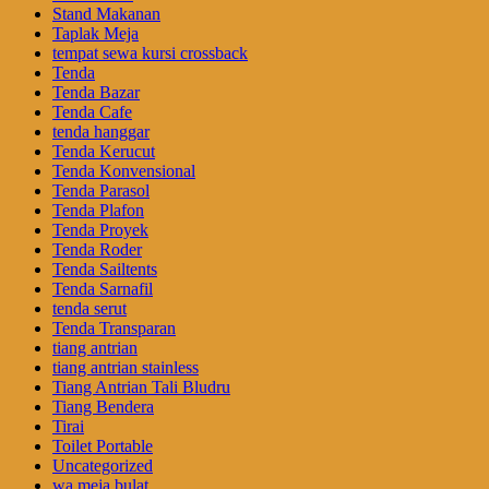
Stand Makanan
Taplak Meja
tempat sewa kursi crossback
Tenda
Tenda Bazar
Tenda Cafe
tenda hanggar
Tenda Kerucut
Tenda Konvensional
Tenda Parasol
Tenda Plafon
Tenda Proyek
Tenda Roder
Tenda Sailtents
Tenda Sarnafil
tenda serut
Tenda Transparan
tiang antrian
tiang antrian stainless
Tiang Antrian Tali Bludru
Tiang Bendera
Tirai
Toilet Portable
Uncategorized
wa meja bulat