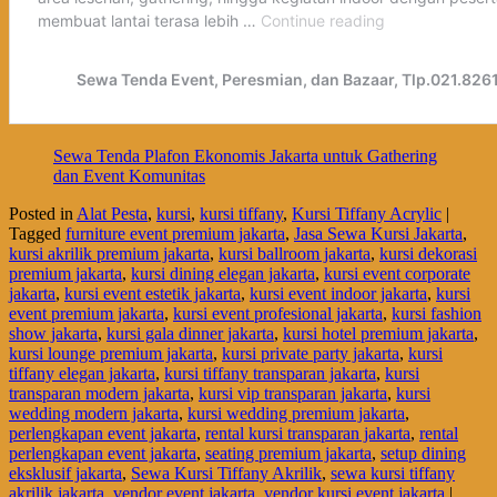
Sewa Tenda Plafon Ekonomis Jakarta untuk Gathering
dan Event Komunitas
Posted in
Alat Pesta
,
kursi
,
kursi tiffany
,
Kursi Tiffany Acrylic
|
Tagged
furniture event premium jakarta
,
Jasa Sewa Kursi Jakarta
,
kursi akrilik premium jakarta
,
kursi ballroom jakarta
,
kursi dekorasi
premium jakarta
,
kursi dining elegan jakarta
,
kursi event corporate
jakarta
,
kursi event estetik jakarta
,
kursi event indoor jakarta
,
kursi
event premium jakarta
,
kursi event profesional jakarta
,
kursi fashion
show jakarta
,
kursi gala dinner jakarta
,
kursi hotel premium jakarta
,
kursi lounge premium jakarta
,
kursi private party jakarta
,
kursi
tiffany elegan jakarta
,
kursi tiffany transparan jakarta
,
kursi
transparan modern jakarta
,
kursi vip transparan jakarta
,
kursi
wedding modern jakarta
,
kursi wedding premium jakarta
,
perlengkapan event jakarta
,
rental kursi transparan jakarta
,
rental
perlengkapan event jakarta
,
seating premium jakarta
,
setup dining
eksklusif jakarta
,
Sewa Kursi Tiffany Akrilik
,
sewa kursi tiffany
akrilik jakarta
,
vendor event jakarta
,
vendor kursi event jakarta
|