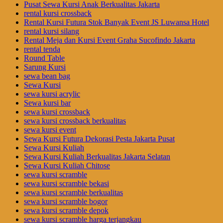
Pusat Sewa Kursi Anak Berkualitas Jakarta
rental kursi crossback
Rental Kursi Futura Stok Banyak Event JS Luwansa Hotel
rental kursi silang
Rental Meja dan Kursi Event Graha Sucofindo Jakarta
rental tenda
Round Table
Sarung Kursi
sewa bean bag
Sewa Kursi
sewa kursi acrylic
Sewa kursi bar
sewa kursi crossback
sewa kursi crossback berkualitas
sewa kursi event
Sewa Kursi Futura Dekorasi Pesta Jakarta Pusat
Sewa Kursi Kuliah
Sewa Kursi Kuliah Berkualitas Jakarta Selatan
Sewa Kursi Kuliah Chitose
sewa kursi scramble
sewa kursi scramble bekasi
sewa kursi scramble berkualitas
sewa kursi scramble bogor
sewa kursi scramble depok
sewa kursi scramble harga terjangkau