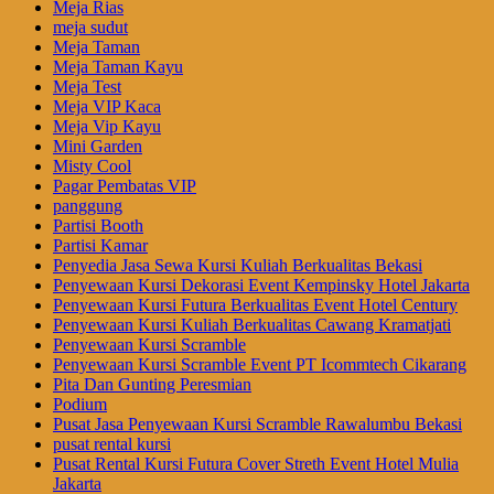
Meja Rias
meja sudut
Meja Taman
Meja Taman Kayu
Meja Test
Meja VIP Kaca
Meja Vip Kayu
Mini Garden
Misty Cool
Pagar Pembatas VIP
panggung
Partisi Booth
Partisi Kamar
Penyedia Jasa Sewa Kursi Kuliah Berkualitas Bekasi
Penyewaan Kursi Dekorasi Event Kempinsky Hotel Jakarta
Penyewaan Kursi Futura Berkualitas Event Hotel Century
Penyewaan Kursi Kuliah Berkualitas Cawang Kramatjati
Penyewaan Kursi Scramble
Penyewaan Kursi Scramble Event PT Icommtech Cikarang
Pita Dan Gunting Peresmian
Podium
Pusat Jasa Penyewaan Kursi Scramble Rawalumbu Bekasi
pusat rental kursi
Pusat Rental Kursi Futura Cover Streth Event Hotel Mulia
Jakarta