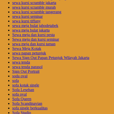
sewa kursi scramble jakarta
sewa kursi scramble murah
sewa kursi scramble tangerang
sewa kursi seminar
sewa kursi tiffany
sewa meja bulat jabodetabek
sewa meja bulat jakarta
Sewa meja dan kursi pesta
Sewa meja dan kursi seminar
sewa meja dan kursi taman
Sewa Meja Kotak
sewa papan petunjuk
Sewa Sign Out Papan Petunjuk Wilayah Jakarta
sewa tenda
sewa tenda parasol
Sign Out Portrait
soda oval
sofa
sofa kotak single
Sofa Lesehan
sofa oval
Sofa Queen
Sofa Scandinavian
sofa single berkualitas
Sofa Studio