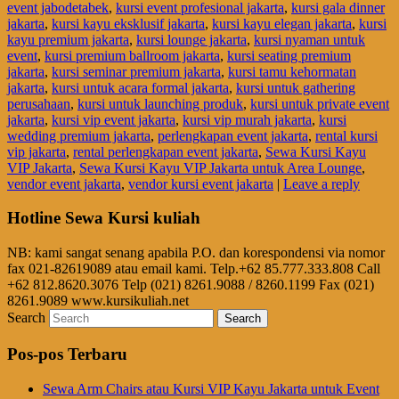
event jabodetabek
,
kursi event profesional jakarta
,
kursi gala dinner
jakarta
,
kursi kayu eksklusif jakarta
,
kursi kayu elegan jakarta
,
kursi
kayu premium jakarta
,
kursi lounge jakarta
,
kursi nyaman untuk
event
,
kursi premium ballroom jakarta
,
kursi seating premium
jakarta
,
kursi seminar premium jakarta
,
kursi tamu kehormatan
jakarta
,
kursi untuk acara formal jakarta
,
kursi untuk gathering
perusahaan
,
kursi untuk launching produk
,
kursi untuk private event
jakarta
,
kursi vip event jakarta
,
kursi vip murah jakarta
,
kursi
wedding premium jakarta
,
perlengkapan event jakarta
,
rental kursi
vip jakarta
,
rental perlengkapan event jakarta
,
Sewa Kursi Kayu
VIP Jakarta
,
Sewa Kursi Kayu VIP Jakarta untuk Area Lounge
,
vendor event jakarta
,
vendor kursi event jakarta
|
Leave a reply
Hotline Sewa Kursi kuliah
NB: kami sangat senang apabila P.O. dan korespondensi via nomor
fax 021-82619089 atau email kami. Telp.+62 85.777.333.808 Call
+62 812.8620.3076 Telp (021) 8261.9088 / 8260.1199 Fax (021)
8261.9089 www.kursikuliah.net
Search
Pos-pos Terbaru
Sewa Arm Chairs atau Kursi VIP Kayu Jakarta untuk Event