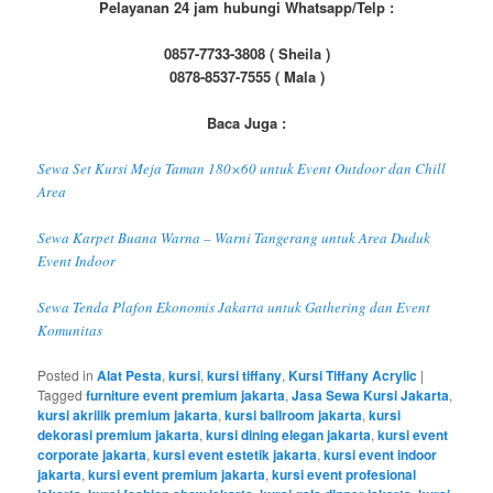
Pelayanan 24 jam hubungi Whatsapp/Telp :
0857-7733-3808 ( Sheila )
0878-8537-7555 ( Mala )
Baca Juga :
Sewa Set Kursi Meja Taman 180×60 untuk Event Outdoor dan Chill
Area
Sewa Karpet Buana Warna – Warni Tangerang untuk Area Duduk
Event Indoor
Sewa Tenda Plafon Ekonomis Jakarta untuk Gathering dan Event
Komunitas
Posted in
Alat Pesta
,
kursi
,
kursi tiffany
,
Kursi Tiffany Acrylic
|
Tagged
furniture event premium jakarta
,
Jasa Sewa Kursi Jakarta
,
kursi akrilik premium jakarta
,
kursi ballroom jakarta
,
kursi
dekorasi premium jakarta
,
kursi dining elegan jakarta
,
kursi event
corporate jakarta
,
kursi event estetik jakarta
,
kursi event indoor
jakarta
,
kursi event premium jakarta
,
kursi event profesional