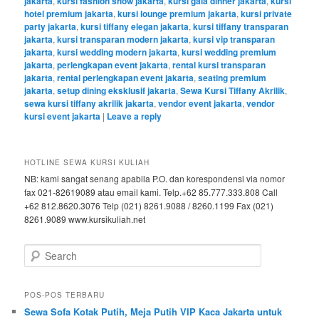
jakarta
,
kursi fashion show jakarta
,
kursi gala dinner jakarta
,
kursi
hotel premium jakarta
,
kursi lounge premium jakarta
,
kursi private
party jakarta
,
kursi tiffany elegan jakarta
,
kursi tiffany transparan
jakarta
,
kursi transparan modern jakarta
,
kursi vip transparan
jakarta
,
kursi wedding modern jakarta
,
kursi wedding premium
jakarta
,
perlengkapan event jakarta
,
rental kursi transparan
jakarta
,
rental perlengkapan event jakarta
,
seating premium
jakarta
,
setup dining eksklusif jakarta
,
Sewa Kursi Tiffany Akrilik
,
sewa kursi tiffany akrilik jakarta
,
vendor event jakarta
,
vendor
kursi event jakarta
|
Leave a reply
HOTLINE SEWA KURSI KULIAH
NB: kami sangat senang apabila P.O. dan korespondensi via nomor
fax 021-82619089 atau email kami. Telp.+62 85.777.333.808 Call
+62 812.8620.3076 Telp (021) 8261.9088 / 8260.1199 Fax (021)
8261.9089 www.kursikuliah.net
Search
POS-POS TERBARU
Sewa Sofa Kotak Putih, Meja Putih VIP Kaca Jakarta untuk