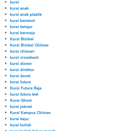
kursi
kursi anak
kursi anak plastik
kursi barstool
kursi belajar
kursi bermeja
Kursi Bimbel
Kursi Bimbel Chitose
kursi chiavari
kursi crossback
kursi dinner
kursi direktur
kursi donat
kursi futura
Kursi Futura Raja
kursi futura test
Kursi Ghost
kursi jokowi
Kursi Kampus Chitose
kursi kayu
kursi kuliah
kursi kuliah futura merah