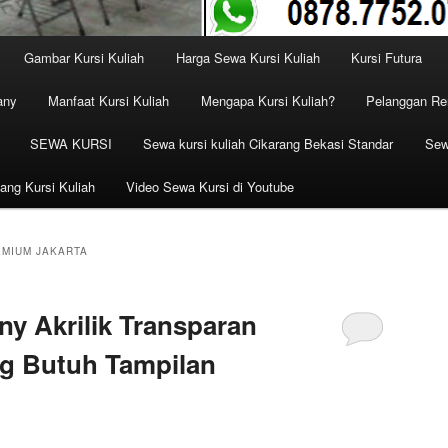
Gambar Kursi Kuliah
Harga Sewa Kursi Kuliah
Kursi Futura
any
Manfaat Kursi Kuliah
Mengapa Kursi Kuliah?
Pelanggan Ren
SEWA KURSI
Sewa kursi kuliah Cikarang Bekasi Standar
Sew
ang Kursi Kuliah
Video Sewa Kursi di Youtube
EMIUM JAKARTA
ny Akrilik Transparan
ng Butuh Tampilan