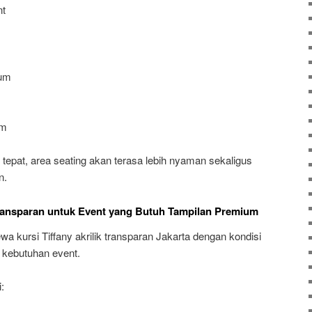
t
ium
um
epat, area seating akan terasa lebih nyaman sekaligus
n.
 Transparan untuk Event yang Butuh Tampilan Premium
 kursi Tiffany akrilik transparan Jakarta dengan kondisi
i kebutuhan event.
: