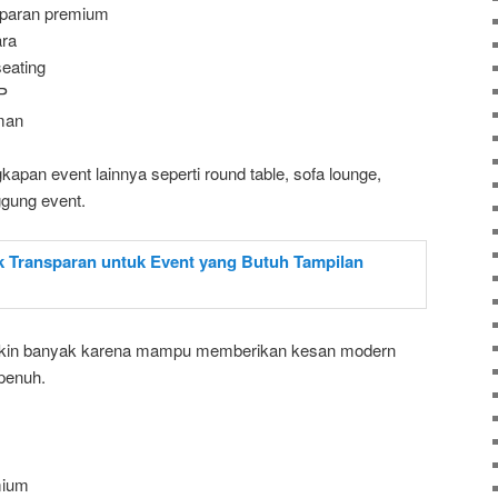
nsparan premium
ara
eating
P
man
ngkapan event lainnya seperti round table, sofa lounge,
ggung event.
emakin banyak karena mampu memberikan kesan modern
penuh.
mium