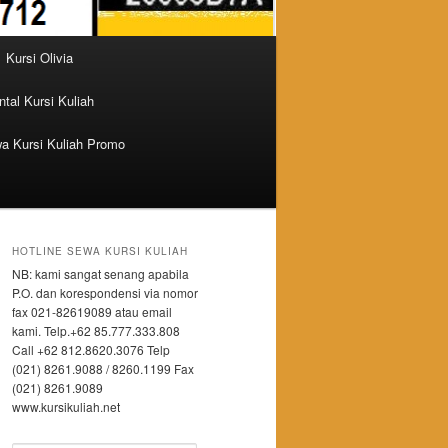
Kursi Olivia
tal Kursi Kuliah
a Kursi Kuliah Promo
HOTLINE SEWA KURSI KULIAH
NB: kami sangat senang apabila
P.O. dan korespondensi via nomor
fax 021-82619089 atau email
kami. Telp.+62 85.777.333.808
Call +62 812.8620.3076 Telp
(021) 8261.9088 / 8260.1199 Fax
(021) 8261.9089
www.kursikuliah.net