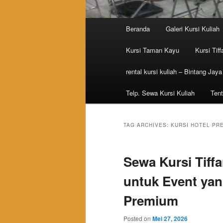
Main menu
Beranda
Galeri Kursi Kuliah
Skip to primary content
Skip to secondary content
Kursi Taman Kayu
Kursi Tiff
rental kursi kuliah – Bintang Jaya
Telp. Sewa Kursi Kuliah
Tent
TAG ARCHIVES:
KURSI HOTEL PR
Sewa Kursi Tiffa
untuk Event ya
Premium
Posted on
Mei 27, 2026