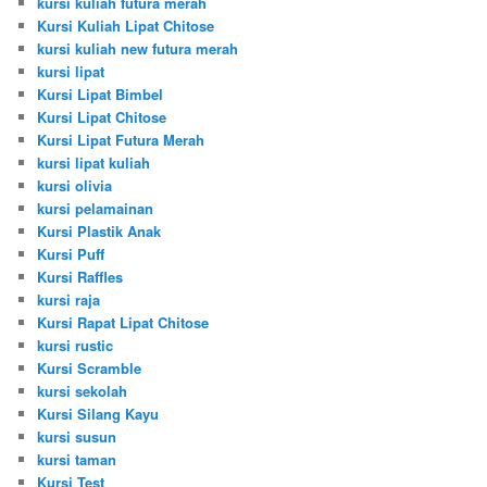
kursi kuliah futura merah
Kursi Kuliah Lipat Chitose
kursi kuliah new futura merah
kursi lipat
Kursi Lipat Bimbel
Kursi Lipat Chitose
Kursi Lipat Futura Merah
kursi lipat kuliah
kursi olivia
kursi pelamainan
Kursi Plastik Anak
Kursi Puff
Kursi Raffles
kursi raja
Kursi Rapat Lipat Chitose
kursi rustic
Kursi Scramble
kursi sekolah
Kursi Silang Kayu
kursi susun
kursi taman
Kursi Test