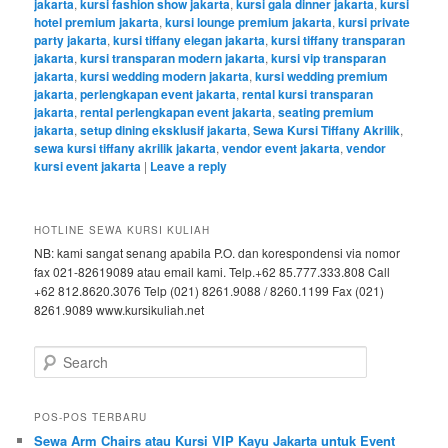
jakarta
,
kursi fashion show jakarta
,
kursi gala dinner jakarta
,
kursi
hotel premium jakarta
,
kursi lounge premium jakarta
,
kursi private
party jakarta
,
kursi tiffany elegan jakarta
,
kursi tiffany transparan
jakarta
,
kursi transparan modern jakarta
,
kursi vip transparan
jakarta
,
kursi wedding modern jakarta
,
kursi wedding premium
jakarta
,
perlengkapan event jakarta
,
rental kursi transparan
jakarta
,
rental perlengkapan event jakarta
,
seating premium
jakarta
,
setup dining eksklusif jakarta
,
Sewa Kursi Tiffany Akrilik
,
sewa kursi tiffany akrilik jakarta
,
vendor event jakarta
,
vendor
kursi event jakarta
|
Leave a reply
HOTLINE SEWA KURSI KULIAH
NB: kami sangat senang apabila P.O. dan korespondensi via nomor
fax 021-82619089 atau email kami. Telp.+62 85.777.333.808 Call
+62 812.8620.3076 Telp (021) 8261.9088 / 8260.1199 Fax (021)
8261.9089 www.kursikuliah.net
Search
POS-POS TERBARU
Sewa Arm Chairs atau Kursi VIP Kayu Jakarta untuk Event