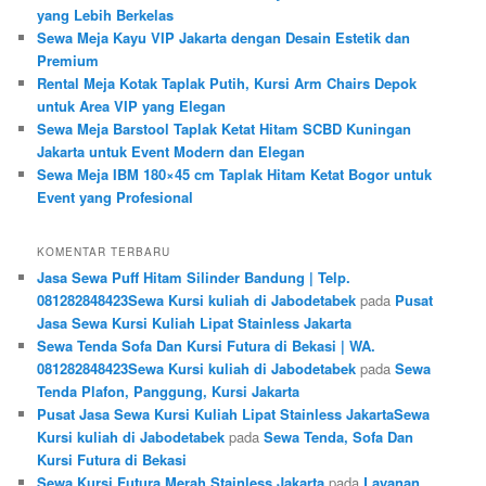
yang Lebih Berkelas
Sewa Meja Kayu VIP Jakarta dengan Desain Estetik dan
Premium
Rental Meja Kotak Taplak Putih, Kursi Arm Chairs Depok
untuk Area VIP yang Elegan
Sewa Meja Barstool Taplak Ketat Hitam SCBD Kuningan
Jakarta untuk Event Modern dan Elegan
Sewa Meja IBM 180×45 cm Taplak Hitam Ketat Bogor untuk
Event yang Profesional
KOMENTAR TERBARU
Jasa Sewa Puff Hitam Silinder Bandung | Telp.
081282848423Sewa Kursi kuliah di Jabodetabek
pada
Pusat
Jasa Sewa Kursi Kuliah Lipat Stainless Jakarta
Sewa Tenda Sofa Dan Kursi Futura di Bekasi | WA.
081282848423Sewa Kursi kuliah di Jabodetabek
pada
Sewa
Tenda Plafon, Panggung, Kursi Jakarta
Pusat Jasa Sewa Kursi Kuliah Lipat Stainless JakartaSewa
Kursi kuliah di Jabodetabek
pada
Sewa Tenda, Sofa Dan
Kursi Futura di Bekasi
Sewa Kursi Futura Merah Stainless Jakarta
pada
Layanan