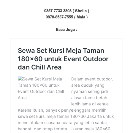
0857-7733-3808 ( Sheila )
0878-8537-7555 ( Mala )
Baca Juga :