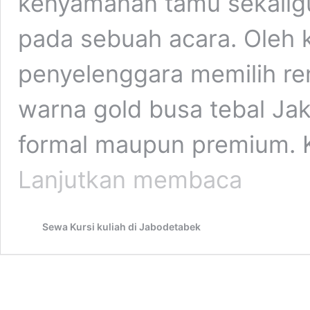
kenyamanan tamu sekali
pada sebuah acara. Oleh k
penyelenggara memilih rent
warna gold busa tebal Jak
formal maupun premium. K
Rental
Lanjutkan membaca
Kursi
Tiffany
Kayu
Sewa Kursi kuliah di Jabodetabek
Jati
Warna
Gold
Busa
Tebal
Jakarta