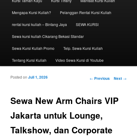
Kursi Taman Kayu
Kursi Tiffany
Manfaat Kursi Kuliah
Mengapa Kursi Kuliah?
Pelanggan Rental Kursi Kuliah
rental kursi kuliah – Bintang Jaya
SEWA KURSI
Sewa kursi kuliah Cikarang Bekasi Standar
Sewa Kursi Kuliah Promo
Telp. Sewa Kursi Kuliah
Tentang Kursi Kuliah
Video Sewa Kursi di Youtube
Posted on
Juli 1, 2026
Post navigation
←
Previous
Next
→
Sewa New Arm Chairs VIP
Jakarta untuk Lounge,
Talkshow, dan Corporate