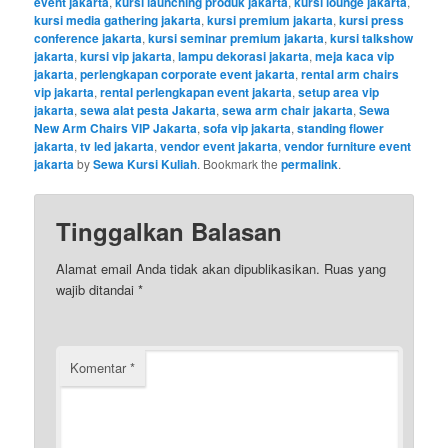
event jakarta
,
kursi launching produk jakarta
,
kursi lounge jakarta
,
kursi media gathering jakarta
,
kursi premium jakarta
,
kursi press
conference jakarta
,
kursi seminar premium jakarta
,
kursi talkshow
jakarta
,
kursi vip jakarta
,
lampu dekorasi jakarta
,
meja kaca vip
jakarta
,
perlengkapan corporate event jakarta
,
rental arm chairs
vip jakarta
,
rental perlengkapan event jakarta
,
setup area vip
jakarta
,
sewa alat pesta Jakarta
,
sewa arm chair jakarta
,
Sewa
New Arm Chairs VIP Jakarta
,
sofa vip jakarta
,
standing flower
jakarta
,
tv led jakarta
,
vendor event jakarta
,
vendor furniture event
jakarta
by
Sewa Kursi Kuliah
. Bookmark the
permalink
.
Tinggalkan Balasan
Alamat email Anda tidak akan dipublikasikan.
Ruas yang
wajib ditandai
*
Komentar
*