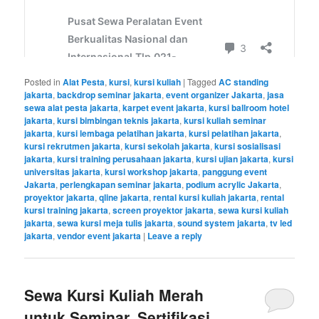
Posted in
Alat Pesta
,
kursi
,
kursi kuliah
|
Tagged
AC standing
jakarta
,
backdrop seminar jakarta
,
event organizer Jakarta
,
jasa
sewa alat pesta jakarta
,
karpet event jakarta
,
kursi ballroom hotel
jakarta
,
kursi bimbingan teknis jakarta
,
kursi kuliah seminar
jakarta
,
kursi lembaga pelatihan jakarta
,
kursi pelatihan jakarta
,
kursi rekrutmen jakarta
,
kursi sekolah jakarta
,
kursi sosialisasi
jakarta
,
kursi training perusahaan jakarta
,
kursi ujian jakarta
,
kursi
universitas jakarta
,
kursi workshop jakarta
,
panggung event
Jakarta
,
perlengkapan seminar jakarta
,
podium acrylic Jakarta
,
proyektor jakarta
,
qline jakarta
,
rental kursi kuliah jakarta
,
rental
kursi training jakarta
,
screen proyektor jakarta
,
sewa kursi kuliah
jakarta
,
sewa kursi meja tulis jakarta
,
sound system jakarta
,
tv led
jakarta
,
vendor event jakarta
|
Leave a reply
Sewa Kursi Kuliah Merah
untuk Seminar, Sertifikasi,