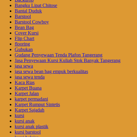
Bangku Lipat Chitose
Bantal Duduk
Barstool
Barstool Cowboy
Bean Bag
Cover Kursi
Flip Chart
flooring
Gubukan
Gudang Penyewaan Tenda Plafon Tangerang
Jasa Penyewaan Kursi Kuliah Stok Banyak Tangerang
jasa sewa
jasa sewa bean bag empuk berkualitas
jasa sewa tenda
Kaca Rias
Karpet Buana
Karpet Jalan
karpet permadani
Karpet Rumput Sintetis
Karpet Sajadah
kursi
kursi anak
kursi anak plastik
kursi barstool