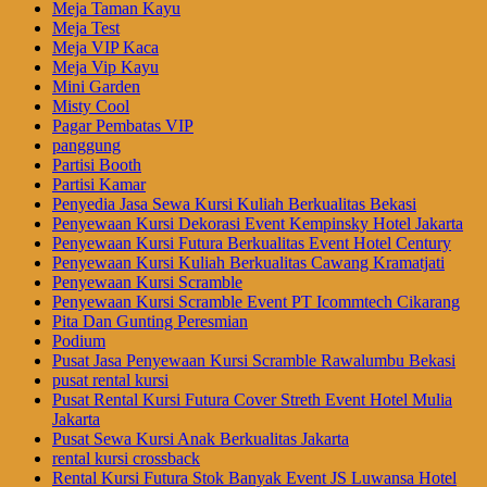
Meja Taman Kayu
Meja Test
Meja VIP Kaca
Meja Vip Kayu
Mini Garden
Misty Cool
Pagar Pembatas VIP
panggung
Partisi Booth
Partisi Kamar
Penyedia Jasa Sewa Kursi Kuliah Berkualitas Bekasi
Penyewaan Kursi Dekorasi Event Kempinsky Hotel Jakarta
Penyewaan Kursi Futura Berkualitas Event Hotel Century
Penyewaan Kursi Kuliah Berkualitas Cawang Kramatjati
Penyewaan Kursi Scramble
Penyewaan Kursi Scramble Event PT Icommtech Cikarang
Pita Dan Gunting Peresmian
Podium
Pusat Jasa Penyewaan Kursi Scramble Rawalumbu Bekasi
pusat rental kursi
Pusat Rental Kursi Futura Cover Streth Event Hotel Mulia
Jakarta
Pusat Sewa Kursi Anak Berkualitas Jakarta
rental kursi crossback
Rental Kursi Futura Stok Banyak Event JS Luwansa Hotel