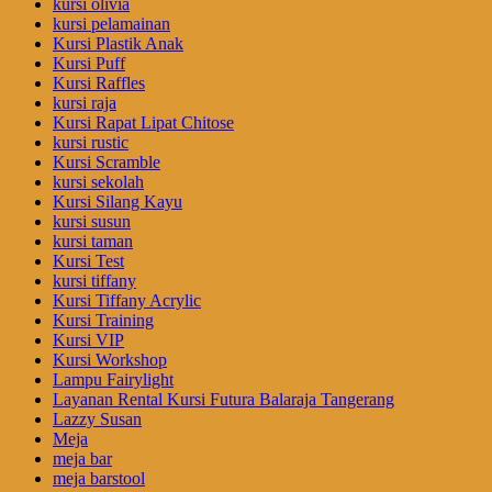
kursi olivia
kursi pelamainan
Kursi Plastik Anak
Kursi Puff
Kursi Raffles
kursi raja
Kursi Rapat Lipat Chitose
kursi rustic
Kursi Scramble
kursi sekolah
Kursi Silang Kayu
kursi susun
kursi taman
Kursi Test
kursi tiffany
Kursi Tiffany Acrylic
Kursi Training
Kursi VIP
Kursi Workshop
Lampu Fairylight
Layanan Rental Kursi Futura Balaraja Tangerang
Lazzy Susan
Meja
meja bar
meja barstool