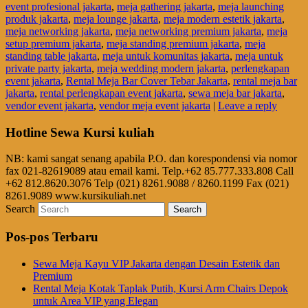
event profesional jakarta
,
meja gathering jakarta
,
meja launching
produk jakarta
,
meja lounge jakarta
,
meja modern estetik jakarta
,
meja networking jakarta
,
meja networking premium jakarta
,
meja
setup premium jakarta
,
meja standing premium jakarta
,
meja
standing table jakarta
,
meja untuk komunitas jakarta
,
meja untuk
private party jakarta
,
meja wedding modern jakarta
,
perlengkapan
event jakarta
,
Rental Meja Bar Cover Tebar Jakarta
,
rental meja bar
jakarta
,
rental perlengkapan event jakarta
,
sewa meja bar jakarta
,
vendor event jakarta
,
vendor meja event jakarta
|
Leave a reply
Hotline Sewa Kursi kuliah
NB: kami sangat senang apabila P.O. dan korespondensi via nomor
fax 021-82619089 atau email kami. Telp.+62 85.777.333.808 Call
+62 812.8620.3076 Telp (021) 8261.9088 / 8260.1199 Fax (021)
8261.9089 www.kursikuliah.net
Search
Pos-pos Terbaru
Sewa Meja Kayu VIP Jakarta dengan Desain Estetik dan
Premium
Rental Meja Kotak Taplak Putih, Kursi Arm Chairs Depok
untuk Area VIP yang Elegan