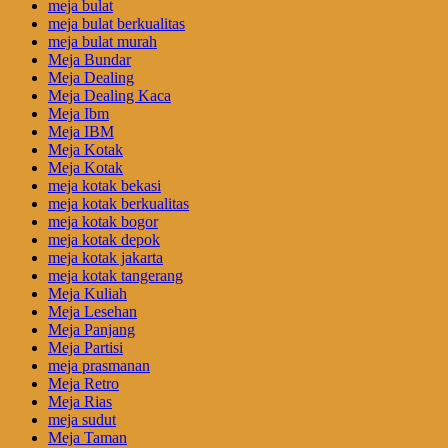
meja bulat
meja bulat berkualitas
meja bulat murah
Meja Bundar
Meja Dealing
Meja Dealing Kaca
Meja Ibm
Meja IBM
Meja Kotak
Meja Kotak
meja kotak bekasi
meja kotak berkualitas
meja kotak bogor
meja kotak depok
meja kotak jakarta
meja kotak tangerang
Meja Kuliah
Meja Lesehan
Meja Panjang
Meja Partisi
meja prasmanan
Meja Retro
Meja Rias
meja sudut
Meja Taman