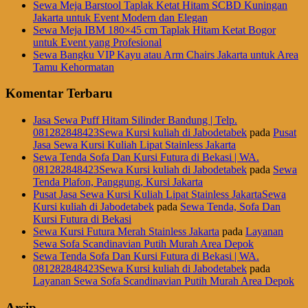
Sewa Meja Barstool Taplak Ketat Hitam SCBD Kuningan
Jakarta untuk Event Modern dan Elegan
Sewa Meja IBM 180×45 cm Taplak Hitam Ketat Bogor
untuk Event yang Profesional
Sewa Bangku VIP Kayu atau Arm Chairs Jakarta untuk Area
Tamu Kehormatan
Komentar Terbaru
Jasa Sewa Puff Hitam Silinder Bandung | Telp.
081282848423Sewa Kursi kuliah di Jabodetabek
pada
Pusat
Jasa Sewa Kursi Kuliah Lipat Stainless Jakarta
Sewa Tenda Sofa Dan Kursi Futura di Bekasi | WA.
081282848423Sewa Kursi kuliah di Jabodetabek
pada
Sewa
Tenda Plafon, Panggung, Kursi Jakarta
Pusat Jasa Sewa Kursi Kuliah Lipat Stainless JakartaSewa
Kursi kuliah di Jabodetabek
pada
Sewa Tenda, Sofa Dan
Kursi Futura di Bekasi
Sewa Kursi Futura Merah Stainless Jakarta
pada
Layanan
Sewa Sofa Scandinavian Putih Murah Area Depok
Sewa Tenda Sofa Dan Kursi Futura di Bekasi | WA.
081282848423Sewa Kursi kuliah di Jabodetabek
pada
Layanan Sewa Sofa Scandinavian Putih Murah Area Depok
Arsip