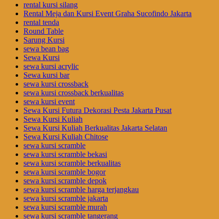
rental kursi silang
Rental Meja dan Kursi Event Graha Sucofindo Jakarta
rental tenda
Round Table
Sarung Kursi
sewa bean bag
Sewa Kursi
sewa kursi acrylic
Sewa kursi bar
sewa kursi crossback
sewa kursi crossback berkualitas
sewa kursi event
Sewa Kursi Futura Dekorasi Pesta Jakarta Pusat
Sewa Kursi Kuliah
Sewa Kursi Kuliah Berkualitas Jakarta Selatan
Sewa Kursi Kuliah Chitose
sewa kursi scramble
sewa kursi scramble bekasi
sewa kursi scramble berkualitas
sewa kursi scramble bogor
sewa kursi scramble depok
sewa kursi scramble harga terjangkau
sewa kursi scramble jakarta
sewa kursi scramble murah
sewa kursi scramble tangerang