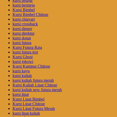
kursi belajar
kursi bermeja
Kursi Bimbel
Kursi Bimbel Chitose
kursi chiavari
kursi crossback
kursi dinner
kursi direktur
kursi donat
kursi futura
Kursi Futura Raja
kursi futura test
Kursi Ghost
kursi jokowi
Kursi Kampus Chitose
kursi kayu
kursi kuliah
kursi kuliah futura merah
Kursi Kuliah Lipat Chitose
kursi kuliah new futura merah
kursi lipat
Kursi Lipat Bimbel
Kursi Lipat Chitose
Kursi Lipat Futura Merah
kursi lipat kuliah