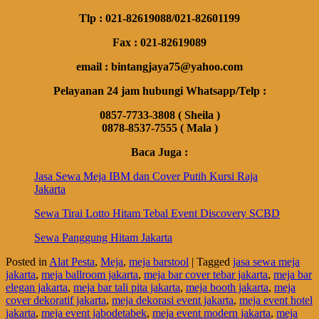
Tlp : 021-82619088/021-82601199
Fax : 021-82619089
email : bintangjaya75@yahoo.com
Pelayanan 24 jam hubungi Whatsapp/Telp :
0857-7733-3808 ( Sheila )
0878-8537-7555 ( Mala )
Baca Juga :
Jasa Sewa Meja IBM dan Cover Putih Kursi Raja
Jakarta
Sewa Tirai Lotto Hitam Tebal Event Discovery SCBD
Sewa Panggung Hitam Jakarta
Posted in
Alat Pesta
,
Meja
,
meja barstool
|
Tagged
jasa sewa meja
jakarta
,
meja ballroom jakarta
,
meja bar cover tebar jakarta
,
meja bar
elegan jakarta
,
meja bar tali pita jakarta
,
meja booth jakarta
,
meja
cover dekoratif jakarta
,
meja dekorasi event jakarta
,
meja event hotel
jakarta
,
meja event jabodetabek
,
meja event modern jakarta
,
meja