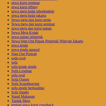
sewa kursi seminar
sewa kursi tiffany
sewa meja bulat jabodetabek
sewa meja bulat jakarta
Sewa meja dan kursi pesta
Sewa meja dan kursi seminar
sewa meja dan kursi taman
Sewa Meja Kotak
sewa papan petunjuk
Sewa Sign Out Papan Petunjuk Wilayah Jakarta
sewa tenda
sewa tenda parasol
Sign Out Portrait
soda oval
sofa
sofa kotak single
Sofa Lesehan
sofa oval
Sofa Queen
Sofa Scandinavian
sofa single berkualitas
Sofa Studio
Stand Makanan
Taplak Meja
tempat sewa kursi crossback