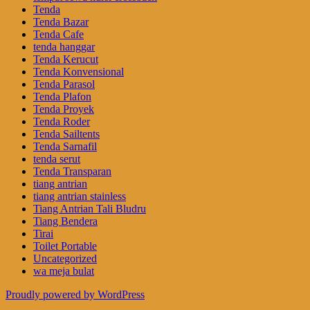
Tenda
Tenda Bazar
Tenda Cafe
tenda hanggar
Tenda Kerucut
Tenda Konvensional
Tenda Parasol
Tenda Plafon
Tenda Proyek
Tenda Roder
Tenda Sailtents
Tenda Sarnafil
tenda serut
Tenda Transparan
tiang antrian
tiang antrian stainless
Tiang Antrian Tali Bludru
Tiang Bendera
Tirai
Toilet Portable
Uncategorized
wa meja bulat
Proudly powered by WordPress