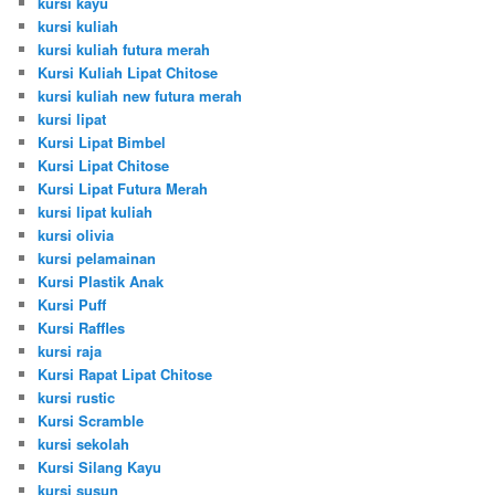
kursi kayu
kursi kuliah
kursi kuliah futura merah
Kursi Kuliah Lipat Chitose
kursi kuliah new futura merah
kursi lipat
Kursi Lipat Bimbel
Kursi Lipat Chitose
Kursi Lipat Futura Merah
kursi lipat kuliah
kursi olivia
kursi pelamainan
Kursi Plastik Anak
Kursi Puff
Kursi Raffles
kursi raja
Kursi Rapat Lipat Chitose
kursi rustic
Kursi Scramble
kursi sekolah
Kursi Silang Kayu
kursi susun