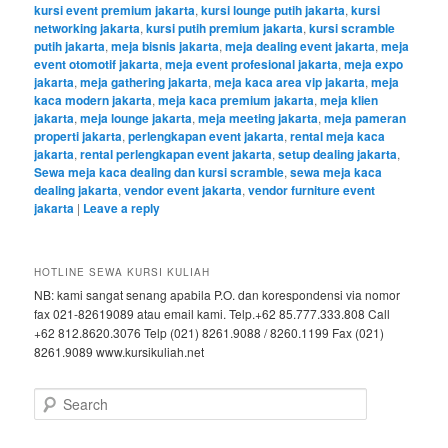
kursi event premium jakarta
,
kursi lounge putih jakarta
,
kursi
networking jakarta
,
kursi putih premium jakarta
,
kursi scramble
putih jakarta
,
meja bisnis jakarta
,
meja dealing event jakarta
,
meja
event otomotif jakarta
,
meja event profesional jakarta
,
meja expo
jakarta
,
meja gathering jakarta
,
meja kaca area vip jakarta
,
meja
kaca modern jakarta
,
meja kaca premium jakarta
,
meja klien
jakarta
,
meja lounge jakarta
,
meja meeting jakarta
,
meja pameran
properti jakarta
,
perlengkapan event jakarta
,
rental meja kaca
jakarta
,
rental perlengkapan event jakarta
,
setup dealing jakarta
,
Sewa meja kaca dealing dan kursi scramble
,
sewa meja kaca
dealing jakarta
,
vendor event jakarta
,
vendor furniture event
jakarta
|
Leave a reply
HOTLINE SEWA KURSI KULIAH
NB: kami sangat senang apabila P.O. dan korespondensi via nomor
fax 021-82619089 atau email kami. Telp.+62 85.777.333.808 Call
+62 812.8620.3076 Telp (021) 8261.9088 / 8260.1199 Fax (021)
8261.9089 www.kursikuliah.net
Search