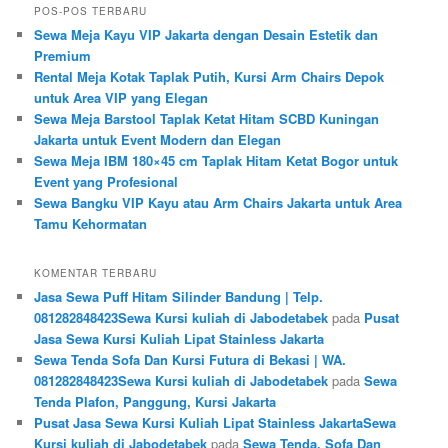
POS-POS TERBARU
Sewa Meja Kayu VIP Jakarta dengan Desain Estetik dan
Premium
Rental Meja Kotak Taplak Putih, Kursi Arm Chairs Depok
untuk Area VIP yang Elegan
Sewa Meja Barstool Taplak Ketat Hitam SCBD Kuningan
Jakarta untuk Event Modern dan Elegan
Sewa Meja IBM 180×45 cm Taplak Hitam Ketat Bogor untuk
Event yang Profesional
Sewa Bangku VIP Kayu atau Arm Chairs Jakarta untuk Area
Tamu Kehormatan
KOMENTAR TERBARU
Jasa Sewa Puff Hitam Silinder Bandung | Telp.
081282848423Sewa Kursi kuliah di Jabodetabek
pada
Pusat
Jasa Sewa Kursi Kuliah Lipat Stainless Jakarta
Sewa Tenda Sofa Dan Kursi Futura di Bekasi | WA.
081282848423Sewa Kursi kuliah di Jabodetabek
pada
Sewa
Tenda Plafon, Panggung, Kursi Jakarta
Pusat Jasa Sewa Kursi Kuliah Lipat Stainless JakartaSewa
Kursi kuliah di Jabodetabek
pada
Sewa Tenda, Sofa Dan