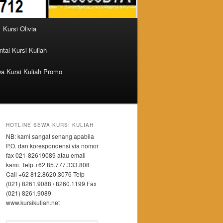
Kursi Olivia
tal Kursi Kuliah
a Kursi Kuliah Promo
HOTLINE SEWA KURSI KULIAH
NB: kami sangat senang apabila
P.O. dan korespondensi via nomor
fax 021-82619089 atau email
kami. Telp.+62 85.777.333.808
Call +62 812.8620.3076 Telp
(021) 8261.9088 / 8260.1199 Fax
(021) 8261.9089
www.kursikuliah.net