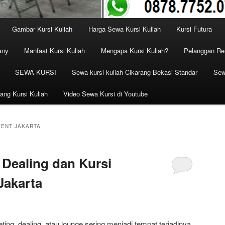
Gambar Kursi Kuliah
Harga Sewa Kursi Kuliah
Kursi Futura
any
Manfaat Kursi Kuliah
Mengapa Kursi Kuliah?
Pelanggan Ren
SEWA KURSI
Sewa kursi kuliah Cikarang Bekasi Standar
Sew
ang Kursi Kuliah
Video Sewa Kursi di Youtube
VENT JAKARTA
Dealing dan Kursi
Jakarta
ng, dealing, atau lounge sering menjadi tempat terjadinya