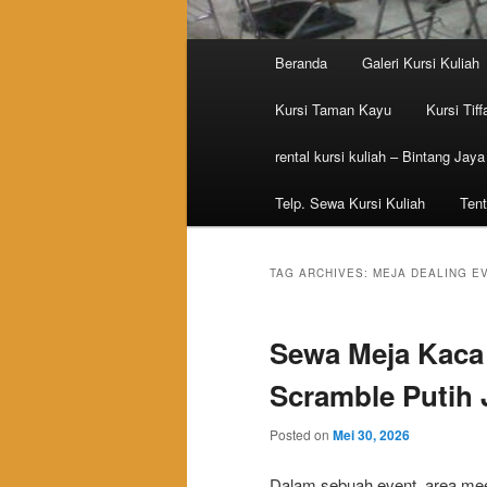
Main menu
Beranda
Galeri Kursi Kuliah
Skip to primary content
Skip to secondary content
Kursi Taman Kayu
Kursi Tiff
rental kursi kuliah – Bintang Jaya
Telp. Sewa Kursi Kuliah
Tent
TAG ARCHIVES:
MEJA DEALING E
Sewa Meja Kaca 
Scramble Putih 
Posted on
Mei 30, 2026
Dalam sebuah event, area meeti