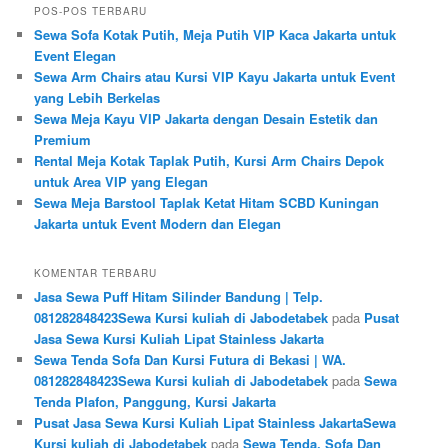
POS-POS TERBARU
Sewa Sofa Kotak Putih, Meja Putih VIP Kaca Jakarta untuk
Event Elegan
Sewa Arm Chairs atau Kursi VIP Kayu Jakarta untuk Event
yang Lebih Berkelas
Sewa Meja Kayu VIP Jakarta dengan Desain Estetik dan
Premium
Rental Meja Kotak Taplak Putih, Kursi Arm Chairs Depok
untuk Area VIP yang Elegan
Sewa Meja Barstool Taplak Ketat Hitam SCBD Kuningan
Jakarta untuk Event Modern dan Elegan
KOMENTAR TERBARU
Jasa Sewa Puff Hitam Silinder Bandung | Telp.
081282848423Sewa Kursi kuliah di Jabodetabek
pada
Pusat
Jasa Sewa Kursi Kuliah Lipat Stainless Jakarta
Sewa Tenda Sofa Dan Kursi Futura di Bekasi | WA.
081282848423Sewa Kursi kuliah di Jabodetabek
pada
Sewa
Tenda Plafon, Panggung, Kursi Jakarta
Pusat Jasa Sewa Kursi Kuliah Lipat Stainless JakartaSewa
Kursi kuliah di Jabodetabek
pada
Sewa Tenda, Sofa Dan