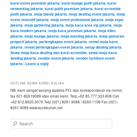
kursi event premium jakarta
,
kursi lounge putih jakarta
,
kursi
networking jakarta
,
kursi putih premium jakarta
,
kursi scramble
putih jakarta
,
meja bisnis jakarta
,
meja dealing event jakarta
,
meja
event otomotif jakarta
,
meja event profesional jakarta
,
meja expo
jakarta
,
meja gathering jakarta
,
meja kaca area vip jakarta
,
meja
kaca modern jakarta
,
meja kaca premium jakarta
,
meja klien
jakarta
,
meja lounge jakarta
,
meja meeting jakarta
,
meja pameran
properti jakarta
,
perlengkapan event jakarta
,
rental meja kaca
jakarta
,
rental perlengkapan event jakarta
,
setup dealing jakarta
,
Sewa meja kaca dealing dan kursi scramble
,
sewa meja kaca
dealing jakarta
,
vendor event jakarta
,
vendor furniture event
jakarta
|
Leave a reply
HOTLINE SEWA KURSI KULIAH
NB: kami sangat senang apabila P.O. dan korespondensi via nomor
fax 021-82619089 atau email kami. Telp.+62 85.777.333.808 Call
+62 812.8620.3076 Telp (021) 8261.9088 / 8260.1199 Fax (021)
8261.9089 www.kursikuliah.net
Search