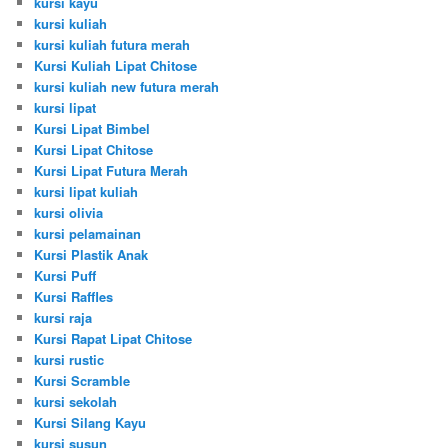
kursi kayu
kursi kuliah
kursi kuliah futura merah
Kursi Kuliah Lipat Chitose
kursi kuliah new futura merah
kursi lipat
Kursi Lipat Bimbel
Kursi Lipat Chitose
Kursi Lipat Futura Merah
kursi lipat kuliah
kursi olivia
kursi pelamainan
Kursi Plastik Anak
Kursi Puff
Kursi Raffles
kursi raja
Kursi Rapat Lipat Chitose
kursi rustic
Kursi Scramble
kursi sekolah
Kursi Silang Kayu
kursi susun