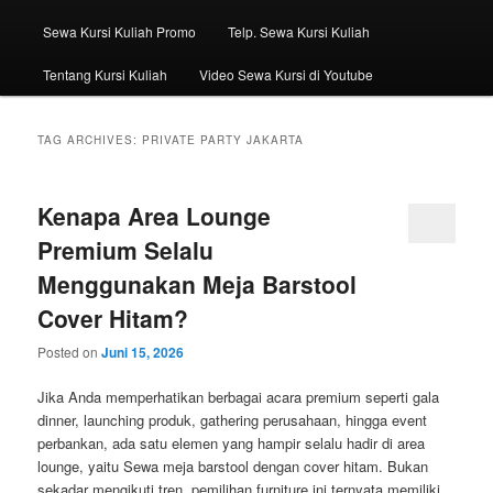
Sewa Kursi Kuliah Promo
Telp. Sewa Kursi Kuliah
Tentang Kursi Kuliah
Video Sewa Kursi di Youtube
TAG ARCHIVES:
PRIVATE PARTY JAKARTA
Kenapa Area Lounge
Premium Selalu
Menggunakan Meja Barstool
Cover Hitam?
Posted on
Juni 15, 2026
Jika Anda memperhatikan berbagai acara premium seperti gala
dinner, launching produk, gathering perusahaan, hingga event
perbankan, ada satu elemen yang hampir selalu hadir di area
lounge, yaitu Sewa meja barstool dengan cover hitam. Bukan
sekadar mengikuti tren, pemilihan furniture ini ternyata memiliki