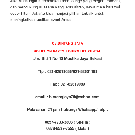
Jika Anda ingin menciptakan area lounge yang elegan, modern,
dan mendukung suasana yang lebih akrab, sewa meja barstool
cover hitam Jakarta bisa menjadi pilihan terbaik untuk
meningkatkan kualitas event Anda.
CV.BINTANG JAYA
SOLUTION PARTY EQUIPMENT RENTAL
Jln. Siti 1 No.40 Mustika Jaya Bekasi
Tlp : 021-82619088/021-82601199
Fax : 021-82619089
email : bintangjaya75@yahoo.com
Pelayanan 24 jam hubungi Whatsapp/Telp :
0857-7733-3808 ( Sheila )
0878-8537-7555 ( Mala )