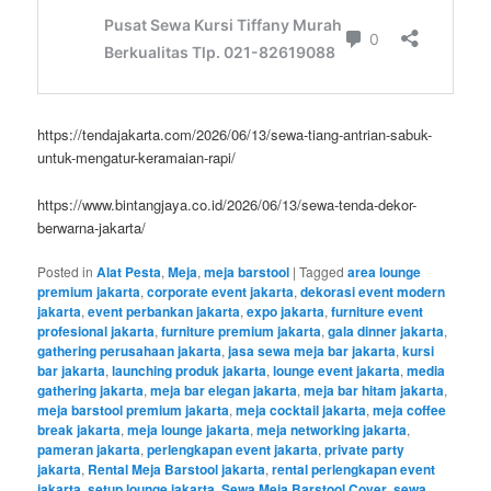
https://tendajakarta.com/2026/06/13/sewa-tiang-antrian-sabuk-
untuk-mengatur-keramaian-rapi/
https://www.bintangjaya.co.id/2026/06/13/sewa-tenda-dekor-
berwarna-jakarta/
Posted in
Alat Pesta
,
Meja
,
meja barstool
|
Tagged
area lounge
premium jakarta
,
corporate event jakarta
,
dekorasi event modern
jakarta
,
event perbankan jakarta
,
expo jakarta
,
furniture event
profesional jakarta
,
furniture premium jakarta
,
gala dinner jakarta
,
gathering perusahaan jakarta
,
jasa sewa meja bar jakarta
,
kursi
bar jakarta
,
launching produk jakarta
,
lounge event jakarta
,
media
gathering jakarta
,
meja bar elegan jakarta
,
meja bar hitam jakarta
,
meja barstool premium jakarta
,
meja cocktail jakarta
,
meja coffee
break jakarta
,
meja lounge jakarta
,
meja networking jakarta
,
pameran jakarta
,
perlengkapan event jakarta
,
private party
jakarta
,
Rental Meja Barstool jakarta
,
rental perlengkapan event
jakarta
,
setup lounge jakarta
,
Sewa Meja Barstool Cover
,
sewa