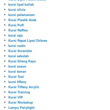
kursi lipat kuliah
kursi olivia
kursi pelamainan
Kursi Plastik Anak
Kursi Puff
Kursi Raffles
kursi raja
Kursi Rapat Lipat Chitose
kursi rustic
Kursi Scramble
kursi sekolah
Kursi Silang Kayu
kursi susun
kursi taman
Kursi Test
kursi tiffany
Kursi Tiffany Acrylic
Kursi Training
Kursi VIP
Kursi Workshop
Lampu Fairylight