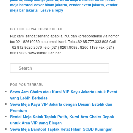
meja barstool cover hitam jakarta
,
vendor event jakarta
,
vendor
meja bar jakarta
|
Leave a reply
HOTLINE SEWA KURSI KULIAH
NB: kami sangat senang apabila P.O. dan korespondensi via nomor
fax 021-82619089 atau email kami. Telp.+62 85.777.333.808 Call
+62 812.8620.3076 Telp (021) 8261.9088 / 8260.1199 Fax (021)
8261.9089 www.kursikuliah.net
Search
POS-POS TERBARU
Sewa Arm Chairs atau Kursi VIP Kayu Jakarta untuk Event
yang Lebih Berkelas
Sewa Meja Kayu VIP Jakarta dengan Desain Estetik dan
Premium
Rental Meja Kotak Taplak Putih, Kursi Arm Chairs Depok
untuk Area VIP yang Elegan
Sewa Meja Barstool Taplak Ketat Hitam SCBD Kuningan