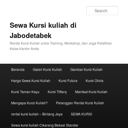
Sear
Sewa Kursi kuliah di
Jabodetabek
Rental Kursi Kuliah untuk Training, Workshop, dan Juga Pelatihan
Kelas Kantor Anda
Main menu
Beranda
Galeri Kursi Kuliah
Gambar Kursi Kuliah
Skip to primary content
Skip to secondary content
Harga Sewa Kursi Kuliah
Kursi Futura
Kursi Olivia
Kursi Taman Kayu
Kursi Tiffany
Manfaat Kursi Kuliah
Mengapa Kursi Kuliah?
Pelanggan Rental Kursi Kuliah
rental kursi kuliah – Bintang Jaya
SEWA KURSI
Sewa kursi kuliah Cikarang Bekasi Standar