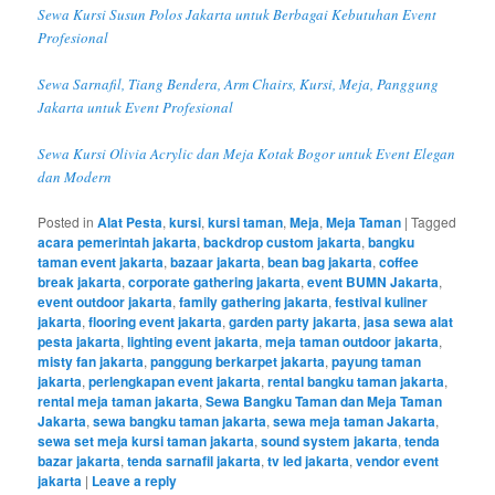
Sewa Kursi Susun Polos Jakarta untuk Berbagai Kebutuhan Event
Profesional
Sewa Sarnafil, Tiang Bendera, Arm Chairs, Kursi, Meja, Panggung
Jakarta untuk Event Profesional
Sewa Kursi Olivia Acrylic dan Meja Kotak Bogor untuk Event Elegan
dan Modern
Posted in
Alat Pesta
,
kursi
,
kursi taman
,
Meja
,
Meja Taman
|
Tagged
acara pemerintah jakarta
,
backdrop custom jakarta
,
bangku
taman event jakarta
,
bazaar jakarta
,
bean bag jakarta
,
coffee
break jakarta
,
corporate gathering jakarta
,
event BUMN Jakarta
,
event outdoor jakarta
,
family gathering jakarta
,
festival kuliner
jakarta
,
flooring event jakarta
,
garden party jakarta
,
jasa sewa alat
pesta jakarta
,
lighting event jakarta
,
meja taman outdoor jakarta
,
misty fan jakarta
,
panggung berkarpet jakarta
,
payung taman
jakarta
,
perlengkapan event jakarta
,
rental bangku taman jakarta
,
rental meja taman jakarta
,
Sewa Bangku Taman dan Meja Taman
Jakarta
,
sewa bangku taman jakarta
,
sewa meja taman Jakarta
,
sewa set meja kursi taman jakarta
,
sound system jakarta
,
tenda
bazar jakarta
,
tenda sarnafil jakarta
,
tv led jakarta
,
vendor event
jakarta
|
Leave a reply