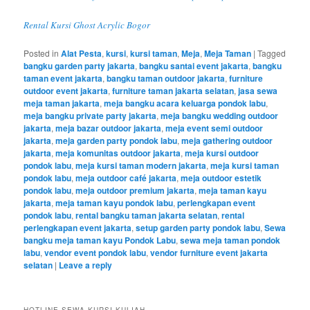
Rental Kursi Ghost Acrylic Bogor
Posted in
Alat Pesta
,
kursi
,
kursi taman
,
Meja
,
Meja Taman
|
Tagged
bangku garden party jakarta
,
bangku santai event jakarta
,
bangku
taman event jakarta
,
bangku taman outdoor jakarta
,
furniture
outdoor event jakarta
,
furniture taman jakarta selatan
,
jasa sewa
meja taman jakarta
,
meja bangku acara keluarga pondok labu
,
meja bangku private party jakarta
,
meja bangku wedding outdoor
jakarta
,
meja bazar outdoor jakarta
,
meja event semi outdoor
jakarta
,
meja garden party pondok labu
,
meja gathering outdoor
jakarta
,
meja komunitas outdoor jakarta
,
meja kursi outdoor
pondok labu
,
meja kursi taman modern jakarta
,
meja kursi taman
pondok labu
,
meja outdoor café jakarta
,
meja outdoor estetik
pondok labu
,
meja outdoor premium jakarta
,
meja taman kayu
jakarta
,
meja taman kayu pondok labu
,
perlengkapan event
pondok labu
,
rental bangku taman jakarta selatan
,
rental
perlengkapan event jakarta
,
setup garden party pondok labu
,
Sewa
bangku meja taman kayu Pondok Labu
,
sewa meja taman pondok
labu
,
vendor event pondok labu
,
vendor furniture event jakarta
selatan
|
Leave a reply
HOTLINE SEWA KURSI KULIAH