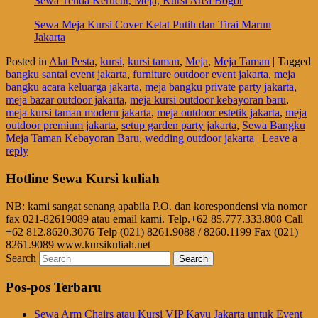
Sewa Tenda Kerucut, Meja, Kursi Area Bogor
Sewa Meja Kursi Cover Ketat Putih dan Tirai Marun
Jakarta
Posted in
Alat Pesta
,
kursi
,
kursi taman
,
Meja
,
Meja Taman
|
Tagged
bangku santai event jakarta
,
furniture outdoor event jakarta
,
meja
bangku acara keluarga jakarta
,
meja bangku private party jakarta
,
meja bazar outdoor jakarta
,
meja kursi outdoor kebayoran baru
,
meja kursi taman modern jakarta
,
meja outdoor estetik jakarta
,
meja
outdoor premium jakarta
,
setup garden party jakarta
,
Sewa Bangku
Meja Taman Kebayoran Baru
,
wedding outdoor jakarta
|
Leave a
reply
Hotline Sewa Kursi kuliah
NB: kami sangat senang apabila P.O. dan korespondensi via nomor
fax 021-82619089 atau email kami. Telp.+62 85.777.333.808 Call
+62 812.8620.3076 Telp (021) 8261.9088 / 8260.1199 Fax (021)
8261.9089 www.kursikuliah.net
Search
Pos-pos Terbaru
Sewa Arm Chairs atau Kursi VIP Kayu Jakarta untuk Event