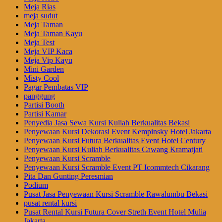
Meja Rias
meja sudut
Meja Taman
Meja Taman Kayu
Meja Test
Meja VIP Kaca
Meja Vip Kayu
Mini Garden
Misty Cool
Pagar Pembatas VIP
panggung
Partisi Booth
Partisi Kamar
Penyedia Jasa Sewa Kursi Kuliah Berkualitas Bekasi
Penyewaan Kursi Dekorasi Event Kempinsky Hotel Jakarta
Penyewaan Kursi Futura Berkualitas Event Hotel Century
Penyewaan Kursi Kuliah Berkualitas Cawang Kramatjati
Penyewaan Kursi Scramble
Penyewaan Kursi Scramble Event PT Icommtech Cikarang
Pita Dan Gunting Peresmian
Podium
Pusat Jasa Penyewaan Kursi Scramble Rawalumbu Bekasi
pusat rental kursi
Pusat Rental Kursi Futura Cover Streth Event Hotel Mulia
Jakarta