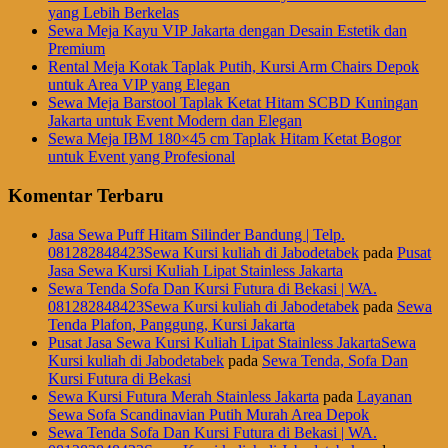
yang Lebih Berkelas
Sewa Meja Kayu VIP Jakarta dengan Desain Estetik dan
Premium
Rental Meja Kotak Taplak Putih, Kursi Arm Chairs Depok
untuk Area VIP yang Elegan
Sewa Meja Barstool Taplak Ketat Hitam SCBD Kuningan
Jakarta untuk Event Modern dan Elegan
Sewa Meja IBM 180×45 cm Taplak Hitam Ketat Bogor
untuk Event yang Profesional
Komentar Terbaru
Jasa Sewa Puff Hitam Silinder Bandung | Telp.
081282848423Sewa Kursi kuliah di Jabodetabek
pada
Pusat
Jasa Sewa Kursi Kuliah Lipat Stainless Jakarta
Sewa Tenda Sofa Dan Kursi Futura di Bekasi | WA.
081282848423Sewa Kursi kuliah di Jabodetabek
pada
Sewa
Tenda Plafon, Panggung, Kursi Jakarta
Pusat Jasa Sewa Kursi Kuliah Lipat Stainless JakartaSewa
Kursi kuliah di Jabodetabek
pada
Sewa Tenda, Sofa Dan
Kursi Futura di Bekasi
Sewa Kursi Futura Merah Stainless Jakarta
pada
Layanan
Sewa Sofa Scandinavian Putih Murah Area Depok
Sewa Tenda Sofa Dan Kursi Futura di Bekasi | WA.