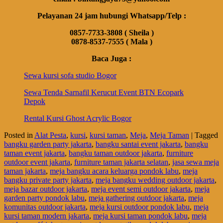
Pelayanan 24 jam hubungi Whatsapp/Telp :
0857-7733-3808 ( Sheila )
0878-8537-7555 ( Mala )
Baca Juga :
Sewa kursi sofa studio Bogor
Sewa Tenda Sarnafil Kerucut Event BTN Ecopark
Depok
Rental Kursi Ghost Acrylic Bogor
Posted in
Alat Pesta
,
kursi
,
kursi taman
,
Meja
,
Meja Taman
|
Tagged
bangku garden party jakarta
,
bangku santai event jakarta
,
bangku
taman event jakarta
,
bangku taman outdoor jakarta
,
furniture
outdoor event jakarta
,
furniture taman jakarta selatan
,
jasa sewa meja
taman jakarta
,
meja bangku acara keluarga pondok labu
,
meja
bangku private party jakarta
,
meja bangku wedding outdoor jakarta
,
meja bazar outdoor jakarta
,
meja event semi outdoor jakarta
,
meja
garden party pondok labu
,
meja gathering outdoor jakarta
,
meja
komunitas outdoor jakarta
,
meja kursi outdoor pondok labu
,
meja
kursi taman modern jakarta
,
meja kursi taman pondok labu
,
meja