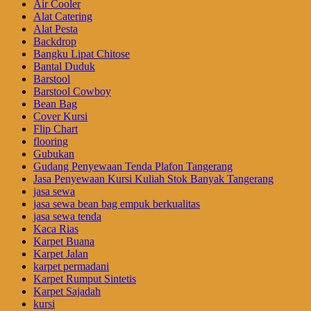
Air Cooler
Alat Catering
Alat Pesta
Backdrop
Bangku Lipat Chitose
Bantal Duduk
Barstool
Barstool Cowboy
Bean Bag
Cover Kursi
Flip Chart
flooring
Gubukan
Gudang Penyewaan Tenda Plafon Tangerang
Jasa Penyewaan Kursi Kuliah Stok Banyak Tangerang
jasa sewa
jasa sewa bean bag empuk berkualitas
jasa sewa tenda
Kaca Rias
Karpet Buana
Karpet Jalan
karpet permadani
Karpet Rumput Sintetis
Karpet Sajadah
kursi