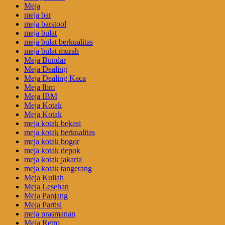
Meja
meja bar
meja barstool
meja bulat
meja bulat berkualitas
meja bulat murah
Meja Bundar
Meja Dealing
Meja Dealing Kaca
Meja Ibm
Meja IBM
Meja Kotak
Meja Kotak
meja kotak bekasi
meja kotak berkualitas
meja kotak bogor
meja kotak depok
meja kotak jakarta
meja kotak tangerang
Meja Kuliah
Meja Lesehan
Meja Panjang
Meja Partisi
meja prasmanan
Meja Retro