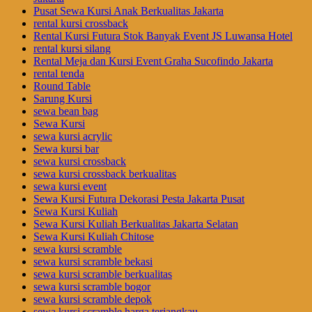
Pusat Sewa Kursi Anak Berkualitas Jakarta
rental kursi crossback
Rental Kursi Futura Stok Banyak Event JS Luwansa Hotel
rental kursi silang
Rental Meja dan Kursi Event Graha Sucofindo Jakarta
rental tenda
Round Table
Sarung Kursi
sewa bean bag
Sewa Kursi
sewa kursi acrylic
Sewa kursi bar
sewa kursi crossback
sewa kursi crossback berkualitas
sewa kursi event
Sewa Kursi Futura Dekorasi Pesta Jakarta Pusat
Sewa Kursi Kuliah
Sewa Kursi Kuliah Berkualitas Jakarta Selatan
Sewa Kursi Kuliah Chitose
sewa kursi scramble
sewa kursi scramble bekasi
sewa kursi scramble berkualitas
sewa kursi scramble bogor
sewa kursi scramble depok
sewa kursi scramble harga terjangkau