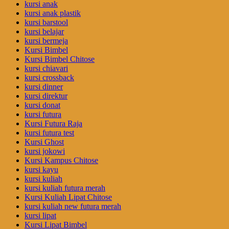
kursi anak
kursi anak plastik
kursi barstool
kursi belajar
kursi bermeja
Kursi Bimbel
Kursi Bimbel Chitose
kursi chiavari
kursi crossback
kursi dinner
kursi direktur
kursi donat
kursi futura
Kursi Futura Raja
kursi futura test
Kursi Ghost
kursi jokowi
Kursi Kampus Chitose
kursi kayu
kursi kuliah
kursi kuliah futura merah
Kursi Kuliah Lipat Chitose
kursi kuliah new futura merah
kursi lipat
Kursi Lipat Bimbel