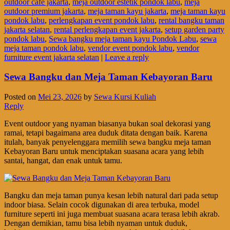
outdoor café jakarta
,
meja outdoor estetik pondok labu
,
meja
outdoor premium jakarta
,
meja taman kayu jakarta
,
meja taman kayu
pondok labu
,
perlengkapan event pondok labu
,
rental bangku taman
jakarta selatan
,
rental perlengkapan event jakarta
,
setup garden party
pondok labu
,
Sewa bangku meja taman kayu Pondok Labu
,
sewa
meja taman pondok labu
,
vendor event pondok labu
,
vendor
furniture event jakarta selatan
|
Leave a reply
Sewa Bangku dan Meja Taman Kebayoran Baru
Posted on
Mei 23, 2026
by
Sewa Kursi Kuliah
Reply
Event outdoor yang nyaman biasanya bukan soal dekorasi yang
ramai, tetapi bagaimana area duduk ditata dengan baik. Karena
itulah, banyak penyelenggara memilih sewa bangku meja taman
Kebayoran Baru untuk menciptakan suasana acara yang lebih
santai, hangat, dan enak untuk tamu.
Bangku dan meja taman punya kesan lebih natural dari pada setup
indoor biasa. Selain cocok digunakan di area terbuka, model
furniture seperti ini juga membuat suasana acara terasa lebih akrab.
Dengan demikian, tamu bisa lebih nyaman untuk duduk,