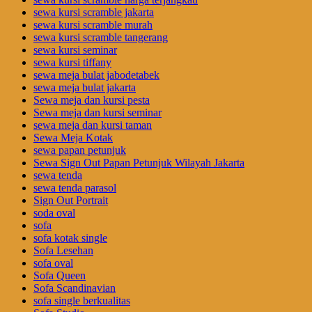
sewa kursi scramble jakarta
sewa kursi scramble murah
sewa kursi scramble tangerang
sewa kursi seminar
sewa kursi tiffany
sewa meja bulat jabodetabek
sewa meja bulat jakarta
Sewa meja dan kursi pesta
Sewa meja dan kursi seminar
sewa meja dan kursi taman
Sewa Meja Kotak
sewa papan petunjuk
Sewa Sign Out Papan Petunjuk Wilayah Jakarta
sewa tenda
sewa tenda parasol
Sign Out Portrait
soda oval
sofa
sofa kotak single
Sofa Lesehan
sofa oval
Sofa Queen
Sofa Scandinavian
sofa single berkualitas