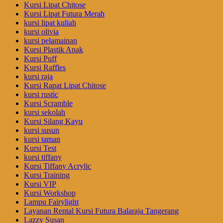
Kursi Lipat Chitose
Kursi Lipat Futura Merah
kursi lipat kuliah
kursi olivia
kursi pelamainan
Kursi Plastik Anak
Kursi Puff
Kursi Raffles
kursi raja
Kursi Rapat Lipat Chitose
kursi rustic
Kursi Scramble
kursi sekolah
Kursi Silang Kayu
kursi susun
kursi taman
Kursi Test
kursi tiffany
Kursi Tiffany Acrylic
Kursi Training
Kursi VIP
Kursi Workshop
Lampu Fairylight
Layanan Rental Kursi Futura Balaraja Tangerang
Lazzy Susan