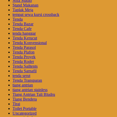
Sofa Studio
Stand Makanan
Taplak Meja
tempat sewa kursi crossback
Tenda
Tenda Bazar
Tenda Cafe
tenda hanggar
Tenda Kerucut
Tenda Konvensional
Tenda Parasol
Tenda Plafon
Tenda Proyek
Tenda Roder
Tenda Sailtents
Tenda Sarnafil
tenda serut
Tenda Transparan
tiang antrian
tiang antrian stainless
Tiang Antrian Tali Bludru
Tiang Bendera
Tirai
Toilet Portable
Uncategorized