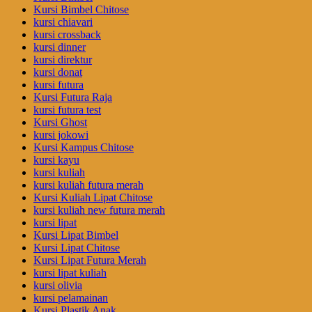
Kursi Bimbel Chitose
kursi chiavari
kursi crossback
kursi dinner
kursi direktur
kursi donat
kursi futura
Kursi Futura Raja
kursi futura test
Kursi Ghost
kursi jokowi
Kursi Kampus Chitose
kursi kayu
kursi kuliah
kursi kuliah futura merah
Kursi Kuliah Lipat Chitose
kursi kuliah new futura merah
kursi lipat
Kursi Lipat Bimbel
Kursi Lipat Chitose
Kursi Lipat Futura Merah
kursi lipat kuliah
kursi olivia
kursi pelamainan
Kursi Plastik Anak