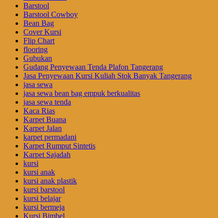
Barstool
Barstool Cowboy
Bean Bag
Cover Kursi
Flip Chart
flooring
Gubukan
Gudang Penyewaan Tenda Plafon Tangerang
Jasa Penyewaan Kursi Kuliah Stok Banyak Tangerang
jasa sewa
jasa sewa bean bag empuk berkualitas
jasa sewa tenda
Kaca Rias
Karpet Buana
Karpet Jalan
karpet permadani
Karpet Rumput Sintetis
Karpet Sajadah
kursi
kursi anak
kursi anak plastik
kursi barstool
kursi belajar
kursi bermeja
Kursi Bimbel