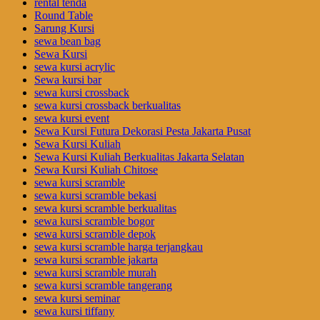
rental tenda
Round Table
Sarung Kursi
sewa bean bag
Sewa Kursi
sewa kursi acrylic
Sewa kursi bar
sewa kursi crossback
sewa kursi crossback berkualitas
sewa kursi event
Sewa Kursi Futura Dekorasi Pesta Jakarta Pusat
Sewa Kursi Kuliah
Sewa Kursi Kuliah Berkualitas Jakarta Selatan
Sewa Kursi Kuliah Chitose
sewa kursi scramble
sewa kursi scramble bekasi
sewa kursi scramble berkualitas
sewa kursi scramble bogor
sewa kursi scramble depok
sewa kursi scramble harga terjangkau
sewa kursi scramble jakarta
sewa kursi scramble murah
sewa kursi scramble tangerang
sewa kursi seminar
sewa kursi tiffany