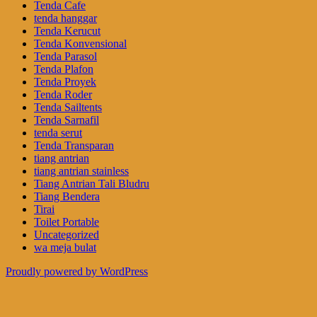
Tenda Cafe
tenda hanggar
Tenda Kerucut
Tenda Konvensional
Tenda Parasol
Tenda Plafon
Tenda Proyek
Tenda Roder
Tenda Sailtents
Tenda Sarnafil
tenda serut
Tenda Transparan
tiang antrian
tiang antrian stainless
Tiang Antrian Tali Bludru
Tiang Bendera
Tirai
Toilet Portable
Uncategorized
wa meja bulat
Proudly powered by WordPress