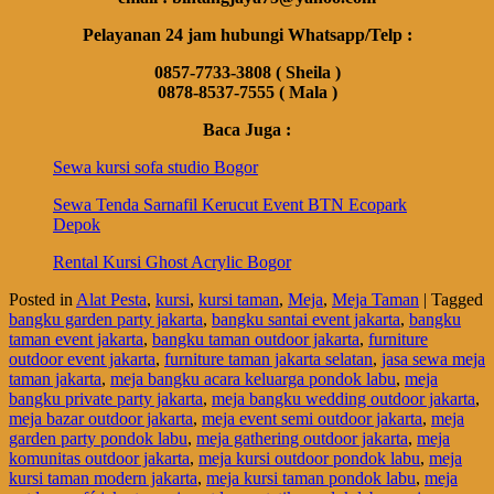
Pelayanan 24 jam hubungi Whatsapp/Telp :
0857-7733-3808 ( Sheila )
0878-8537-7555 ( Mala )
Baca Juga :
Sewa kursi sofa studio Bogor
Sewa Tenda Sarnafil Kerucut Event BTN Ecopark
Depok
Rental Kursi Ghost Acrylic Bogor
Posted in
Alat Pesta
,
kursi
,
kursi taman
,
Meja
,
Meja Taman
|
Tagged
bangku garden party jakarta
,
bangku santai event jakarta
,
bangku
taman event jakarta
,
bangku taman outdoor jakarta
,
furniture
outdoor event jakarta
,
furniture taman jakarta selatan
,
jasa sewa meja
taman jakarta
,
meja bangku acara keluarga pondok labu
,
meja
bangku private party jakarta
,
meja bangku wedding outdoor jakarta
,
meja bazar outdoor jakarta
,
meja event semi outdoor jakarta
,
meja
garden party pondok labu
,
meja gathering outdoor jakarta
,
meja
komunitas outdoor jakarta
,
meja kursi outdoor pondok labu
,
meja
kursi taman modern jakarta
,
meja kursi taman pondok labu
,
meja