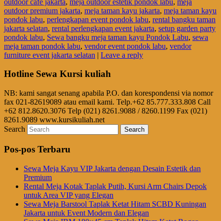
outdoor café jakarta
,
meja outdoor estetik pondok labu
,
meja
outdoor premium jakarta
,
meja taman kayu jakarta
,
meja taman kayu
pondok labu
,
perlengkapan event pondok labu
,
rental bangku taman
jakarta selatan
,
rental perlengkapan event jakarta
,
setup garden party
pondok labu
,
Sewa bangku meja taman kayu Pondok Labu
,
sewa
meja taman pondok labu
,
vendor event pondok labu
,
vendor
furniture event jakarta selatan
|
Leave a reply
Hotline Sewa Kursi kuliah
NB: kami sangat senang apabila P.O. dan korespondensi via nomor
fax 021-82619089 atau email kami. Telp.+62 85.777.333.808 Call
+62 812.8620.3076 Telp (021) 8261.9088 / 8260.1199 Fax (021)
8261.9089 www.kursikuliah.net
Search
Pos-pos Terbaru
Sewa Meja Kayu VIP Jakarta dengan Desain Estetik dan
Premium
Rental Meja Kotak Taplak Putih, Kursi Arm Chairs Depok
untuk Area VIP yang Elegan
Sewa Meja Barstool Taplak Ketat Hitam SCBD Kuningan
Jakarta untuk Event Modern dan Elegan