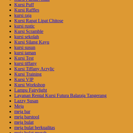
Kursi Puff
Kursi Raffles
kursi raja
Kursi Rapat Lipat Chitose
kursi rustic
Kursi Scramble
kursi sekolah
Kursi Silang Kayu
kursi susun
kursi taman
Kursi Test
kursi tiffany
Kursi Tiffany Acrylic
Kursi Training
Kursi VIP
Kursi Workshop
Lampu Fairylight
Layanan Rental Kursi Futura Balaraja Tangerang
Lazzy Susan
Meja
meja bar
meja barstool
meja bulat
meja bulat berkualitas
meja bulat murah