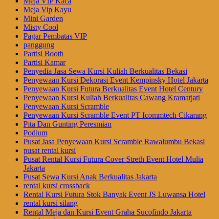
Meja VIP Kaca
Meja Vip Kayu
Mini Garden
Misty Cool
Pagar Pembatas VIP
panggung
Partisi Booth
Partisi Kamar
Penyedia Jasa Sewa Kursi Kuliah Berkualitas Bekasi
Penyewaan Kursi Dekorasi Event Kempinsky Hotel Jakarta
Penyewaan Kursi Futura Berkualitas Event Hotel Century
Penyewaan Kursi Kuliah Berkualitas Cawang Kramatjati
Penyewaan Kursi Scramble
Penyewaan Kursi Scramble Event PT Icommtech Cikarang
Pita Dan Gunting Peresmian
Podium
Pusat Jasa Penyewaan Kursi Scramble Rawalumbu Bekasi
pusat rental kursi
Pusat Rental Kursi Futura Cover Streth Event Hotel Mulia
Jakarta
Pusat Sewa Kursi Anak Berkualitas Jakarta
rental kursi crossback
Rental Kursi Futura Stok Banyak Event JS Luwansa Hotel
rental kursi silang
Rental Meja dan Kursi Event Graha Sucofindo Jakarta