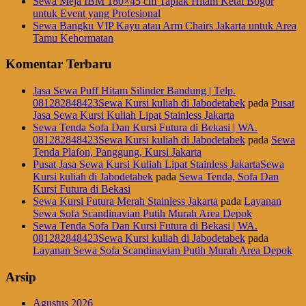
Sewa Meja IBM 180×45 cm Taplak Hitam Ketat Bogor
untuk Event yang Profesional
Sewa Bangku VIP Kayu atau Arm Chairs Jakarta untuk Area
Tamu Kehormatan
Komentar Terbaru
Jasa Sewa Puff Hitam Silinder Bandung | Telp.
081282848423Sewa Kursi kuliah di Jabodetabek
pada
Pusat
Jasa Sewa Kursi Kuliah Lipat Stainless Jakarta
Sewa Tenda Sofa Dan Kursi Futura di Bekasi | WA.
081282848423Sewa Kursi kuliah di Jabodetabek
pada
Sewa
Tenda Plafon, Panggung, Kursi Jakarta
Pusat Jasa Sewa Kursi Kuliah Lipat Stainless JakartaSewa
Kursi kuliah di Jabodetabek
pada
Sewa Tenda, Sofa Dan
Kursi Futura di Bekasi
Sewa Kursi Futura Merah Stainless Jakarta
pada
Layanan
Sewa Sofa Scandinavian Putih Murah Area Depok
Sewa Tenda Sofa Dan Kursi Futura di Bekasi | WA.
081282848423Sewa Kursi kuliah di Jabodetabek
pada
Layanan Sewa Sofa Scandinavian Putih Murah Area Depok
Arsip
Agustus 2026