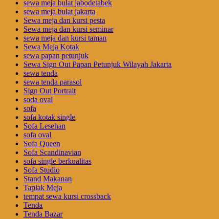
sewa meja bulat jabodetabek
sewa meja bulat jakarta
Sewa meja dan kursi pesta
Sewa meja dan kursi seminar
sewa meja dan kursi taman
Sewa Meja Kotak
sewa papan petunjuk
Sewa Sign Out Papan Petunjuk Wilayah Jakarta
sewa tenda
sewa tenda parasol
Sign Out Portrait
soda oval
sofa
sofa kotak single
Sofa Lesehan
sofa oval
Sofa Queen
Sofa Scandinavian
sofa single berkualitas
Sofa Studio
Stand Makanan
Taplak Meja
tempat sewa kursi crossback
Tenda
Tenda Bazar