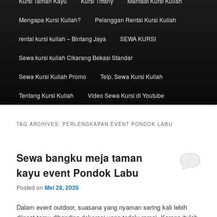
Kursi Taman Kayu
Kursi Tiffany
Manfaat Kursi Kuliah
Mengapa Kursi Kuliah?
Pelanggan Rental Kursi Kuliah
rental kursi kuliah – Bintang Jaya
SEWA KURSI
Sewa kursi kuliah Cikarang Bekasi Standar
Sewa Kursi Kuliah Promo
Telp. Sewa Kursi Kuliah
Tentang Kursi Kuliah
Video Sewa Kursi di Youtube
TAG ARCHIVES:
PERLENGKAPAN EVENT PONDOK LABU
Sewa bangku meja taman
kayu event Pondok Labu
Posted on
Mei 28, 2026
Dalam event outdoor, suasana yang nyaman sering kali lebih