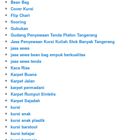
Bean Bag
Cover Kursi
Flip Chart
flooring
Gubukan
Gudang Penyewaan Tenda Plafon Tangerang
Jasa Penyewaan Kursi Kuliah Stok Banyak Tangerang
jasa sewa
jasa sewa bean bag empuk berkualitas
jasa sewa tenda
Kaca Rias
Karpet Buana
Karpet Jalan
karpet permadani
Karpet Rumput Sintetis
Karpet Sajadah
kursi
kursi anak
kursi anak plastik
kursi barstool
kursi belajar
kursi bermeja