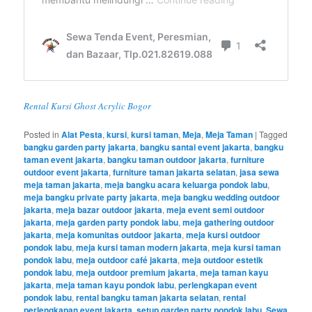
Rental Kursi Ghost Acrylic Bogor
Posted in
Alat Pesta
,
kursi
,
kursi taman
,
Meja
,
Meja Taman
|
Tagged
bangku garden party jakarta
,
bangku santai event jakarta
,
bangku
taman event jakarta
,
bangku taman outdoor jakarta
,
furniture
outdoor event jakarta
,
furniture taman jakarta selatan
,
jasa sewa
meja taman jakarta
,
meja bangku acara keluarga pondok labu
,
meja bangku private party jakarta
,
meja bangku wedding outdoor
jakarta
,
meja bazar outdoor jakarta
,
meja event semi outdoor
jakarta
,
meja garden party pondok labu
,
meja gathering outdoor
jakarta
,
meja komunitas outdoor jakarta
,
meja kursi outdoor
pondok labu
,
meja kursi taman modern jakarta
,
meja kursi taman
pondok labu
,
meja outdoor café jakarta
,
meja outdoor estetik
pondok labu
,
meja outdoor premium jakarta
,
meja taman kayu
jakarta
,
meja taman kayu pondok labu
,
perlengkapan event
pondok labu
,
rental bangku taman jakarta selatan
,
rental
perlengkapan event jakarta
,
setup garden party pondok labu
,
Sewa