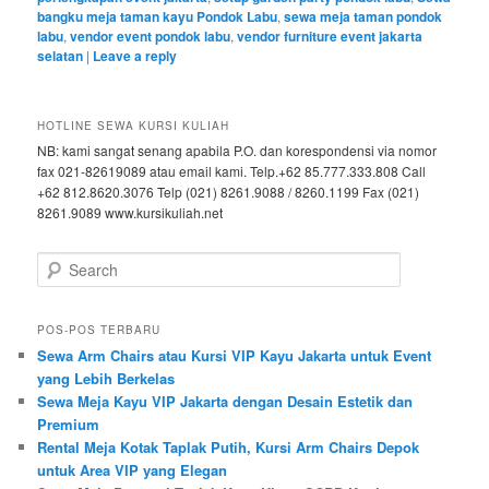
bangku meja taman kayu Pondok Labu
,
sewa meja taman pondok
labu
,
vendor event pondok labu
,
vendor furniture event jakarta
selatan
|
Leave a reply
HOTLINE SEWA KURSI KULIAH
NB: kami sangat senang apabila P.O. dan korespondensi via nomor
fax 021-82619089 atau email kami. Telp.+62 85.777.333.808 Call
+62 812.8620.3076 Telp (021) 8261.9088 / 8260.1199 Fax (021)
8261.9089 www.kursikuliah.net
Search
POS-POS TERBARU
Sewa Arm Chairs atau Kursi VIP Kayu Jakarta untuk Event
yang Lebih Berkelas
Sewa Meja Kayu VIP Jakarta dengan Desain Estetik dan
Premium
Rental Meja Kotak Taplak Putih, Kursi Arm Chairs Depok
untuk Area VIP yang Elegan