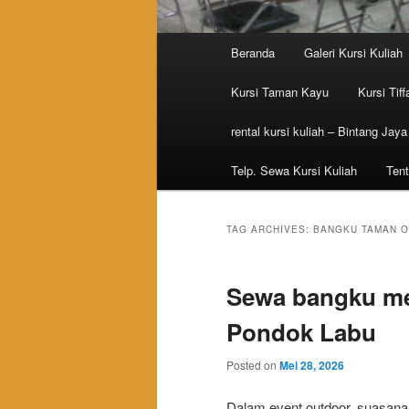
Main menu
Beranda
Galeri Kursi Kuliah
Skip to primary content
Skip to secondary content
Kursi Taman Kayu
Kursi Tiff
rental kursi kuliah – Bintang Jaya
Telp. Sewa Kursi Kuliah
Tent
TAG ARCHIVES:
BANGKU TAMAN O
Sewa bangku me
Pondok Labu
Posted on
Mei 28, 2026
Dalam event outdoor, suasana 