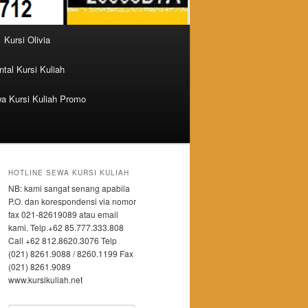
Kursi Olivia
tal Kursi Kuliah
a Kursi Kuliah Promo
HOTLINE SEWA KURSI KULIAH
NB: kami sangat senang apabila
P.O. dan korespondensi via nomor
fax 021-82619089 atau email
kami. Telp.+62 85.777.333.808
Call +62 812.8620.3076 Telp
(021) 8261.9088 / 8260.1199 Fax
(021) 8261.9089
www.kursikuliah.net