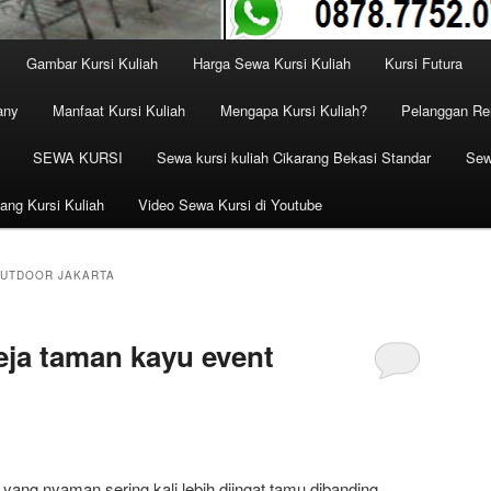
Gambar Kursi Kuliah
Harga Sewa Kursi Kuliah
Kursi Futura
any
Manfaat Kursi Kuliah
Mengapa Kursi Kuliah?
Pelanggan Ren
SEWA KURSI
Sewa kursi kuliah Cikarang Bekasi Standar
Sew
ang Kursi Kuliah
Video Sewa Kursi di Youtube
UTDOOR JAKARTA
ja taman kayu event
yang nyaman sering kali lebih diingat tamu dibanding