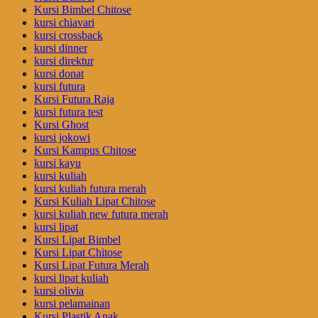
Kursi Bimbel Chitose
kursi chiavari
kursi crossback
kursi dinner
kursi direktur
kursi donat
kursi futura
Kursi Futura Raja
kursi futura test
Kursi Ghost
kursi jokowi
Kursi Kampus Chitose
kursi kayu
kursi kuliah
kursi kuliah futura merah
Kursi Kuliah Lipat Chitose
kursi kuliah new futura merah
kursi lipat
Kursi Lipat Bimbel
Kursi Lipat Chitose
Kursi Lipat Futura Merah
kursi lipat kuliah
kursi olivia
kursi pelamainan
Kursi Plastik Anak