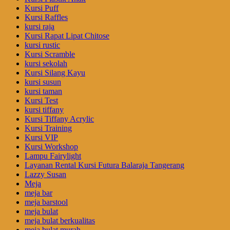
Kursi Puff
Kursi Raffles
kursi raja
Kursi Rapat Lipat Chitose
kursi rustic
Kursi Scramble
kursi sekolah
Kursi Silang Kayu
kursi susun
kursi taman
Kursi Test
kursi tiffany
Kursi Tiffany Acrylic
Kursi Training
Kursi VIP
Kursi Workshop
Lampu Fairylight
Layanan Rental Kursi Futura Balaraja Tangerang
Lazzy Susan
Meja
meja bar
meja barstool
meja bulat
meja bulat berkualitas
meja bulat murah