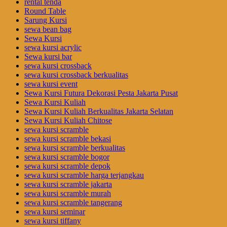
rental tenda
Round Table
Sarung Kursi
sewa bean bag
Sewa Kursi
sewa kursi acrylic
Sewa kursi bar
sewa kursi crossback
sewa kursi crossback berkualitas
sewa kursi event
Sewa Kursi Futura Dekorasi Pesta Jakarta Pusat
Sewa Kursi Kuliah
Sewa Kursi Kuliah Berkualitas Jakarta Selatan
Sewa Kursi Kuliah Chitose
sewa kursi scramble
sewa kursi scramble bekasi
sewa kursi scramble berkualitas
sewa kursi scramble bogor
sewa kursi scramble depok
sewa kursi scramble harga terjangkau
sewa kursi scramble jakarta
sewa kursi scramble murah
sewa kursi scramble tangerang
sewa kursi seminar
sewa kursi tiffany