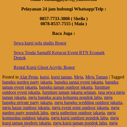
Pelayanan 24 jam hubungi Whatsapp/Telp :
0857-7733-3808 ( Sheila )
0878-8537-7555 ( Mala )
Baca Juga :
Sewa kursi sofa studio Bogor
Sewa Tenda Sarnafil Kerucut Event BTN Ecopark
Depok
Rental Kursi Ghost Acrylic Bogor
Posted in
Alat Pesta
,
kursi
,
kursi taman
,
Meja
,
Meja Taman
|
Tagged
bangku garden party jakarta
,
bangku santai event jakarta
,
bangku
taman event jakarta
,
bangku taman outdoor jakarta
,
furniture
outdoor event jakarta
,
furniture taman jakarta selatan
,
jasa sewa meja
taman jakarta
,
meja bangku acara keluarga pondok labu
,
meja
bangku private party jakarta
,
meja bangku wedding outdoor jakarta
,
meja bazar outdoor jakarta
,
meja event semi outdoor jakarta
,
meja
garden party pondok labu
,
meja gathering outdoor jakarta
,
meja
komunitas outdoor jakarta
,
meja kursi outdoor pondok labu
,
meja
kursi taman modern jakarta
,
meja kursi taman pondok labu
,
meja