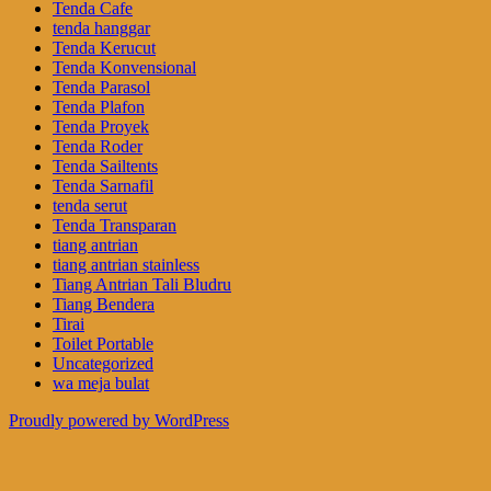
Tenda Cafe
tenda hanggar
Tenda Kerucut
Tenda Konvensional
Tenda Parasol
Tenda Plafon
Tenda Proyek
Tenda Roder
Tenda Sailtents
Tenda Sarnafil
tenda serut
Tenda Transparan
tiang antrian
tiang antrian stainless
Tiang Antrian Tali Bludru
Tiang Bendera
Tirai
Toilet Portable
Uncategorized
wa meja bulat
Proudly powered by WordPress