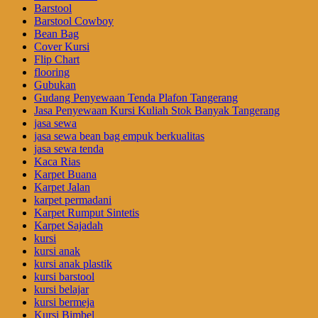
Barstool
Barstool Cowboy
Bean Bag
Cover Kursi
Flip Chart
flooring
Gubukan
Gudang Penyewaan Tenda Plafon Tangerang
Jasa Penyewaan Kursi Kuliah Stok Banyak Tangerang
jasa sewa
jasa sewa bean bag empuk berkualitas
jasa sewa tenda
Kaca Rias
Karpet Buana
Karpet Jalan
karpet permadani
Karpet Rumput Sintetis
Karpet Sajadah
kursi
kursi anak
kursi anak plastik
kursi barstool
kursi belajar
kursi bermeja
Kursi Bimbel