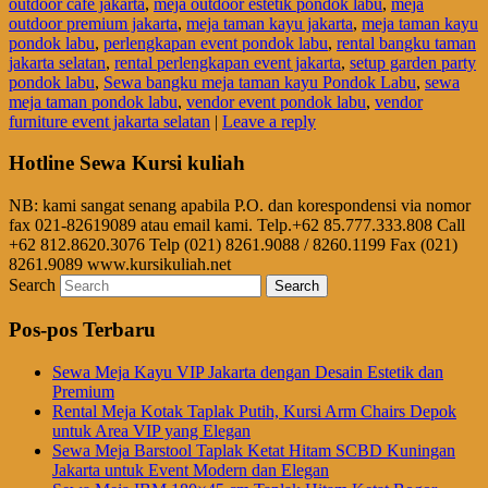
outdoor café jakarta
,
meja outdoor estetik pondok labu
,
meja
outdoor premium jakarta
,
meja taman kayu jakarta
,
meja taman kayu
pondok labu
,
perlengkapan event pondok labu
,
rental bangku taman
jakarta selatan
,
rental perlengkapan event jakarta
,
setup garden party
pondok labu
,
Sewa bangku meja taman kayu Pondok Labu
,
sewa
meja taman pondok labu
,
vendor event pondok labu
,
vendor
furniture event jakarta selatan
|
Leave a reply
Hotline Sewa Kursi kuliah
NB: kami sangat senang apabila P.O. dan korespondensi via nomor
fax 021-82619089 atau email kami. Telp.+62 85.777.333.808 Call
+62 812.8620.3076 Telp (021) 8261.9088 / 8260.1199 Fax (021)
8261.9089 www.kursikuliah.net
Search
Pos-pos Terbaru
Sewa Meja Kayu VIP Jakarta dengan Desain Estetik dan
Premium
Rental Meja Kotak Taplak Putih, Kursi Arm Chairs Depok
untuk Area VIP yang Elegan
Sewa Meja Barstool Taplak Ketat Hitam SCBD Kuningan
Jakarta untuk Event Modern dan Elegan