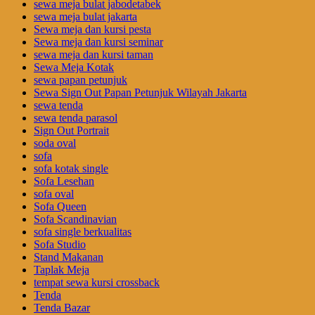
sewa meja bulat jabodetabek
sewa meja bulat jakarta
Sewa meja dan kursi pesta
Sewa meja dan kursi seminar
sewa meja dan kursi taman
Sewa Meja Kotak
sewa papan petunjuk
Sewa Sign Out Papan Petunjuk Wilayah Jakarta
sewa tenda
sewa tenda parasol
Sign Out Portrait
soda oval
sofa
sofa kotak single
Sofa Lesehan
sofa oval
Sofa Queen
Sofa Scandinavian
sofa single berkualitas
Sofa Studio
Stand Makanan
Taplak Meja
tempat sewa kursi crossback
Tenda
Tenda Bazar