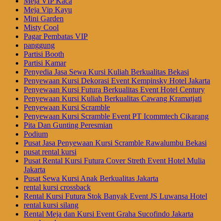
Meja VIP Kaca
Meja Vip Kayu
Mini Garden
Misty Cool
Pagar Pembatas VIP
panggung
Partisi Booth
Partisi Kamar
Penyedia Jasa Sewa Kursi Kuliah Berkualitas Bekasi
Penyewaan Kursi Dekorasi Event Kempinsky Hotel Jakarta
Penyewaan Kursi Futura Berkualitas Event Hotel Century
Penyewaan Kursi Kuliah Berkualitas Cawang Kramatjati
Penyewaan Kursi Scramble
Penyewaan Kursi Scramble Event PT Icommtech Cikarang
Pita Dan Gunting Peresmian
Podium
Pusat Jasa Penyewaan Kursi Scramble Rawalumbu Bekasi
pusat rental kursi
Pusat Rental Kursi Futura Cover Streth Event Hotel Mulia
Jakarta
Pusat Sewa Kursi Anak Berkualitas Jakarta
rental kursi crossback
Rental Kursi Futura Stok Banyak Event JS Luwansa Hotel
rental kursi silang
Rental Meja dan Kursi Event Graha Sucofindo Jakarta