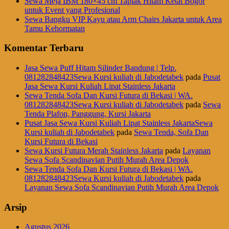
Sewa Meja IBM 180×45 cm Taplak Hitam Ketat Bogor
untuk Event yang Profesional
Sewa Bangku VIP Kayu atau Arm Chairs Jakarta untuk Area
Tamu Kehormatan
Komentar Terbaru
Jasa Sewa Puff Hitam Silinder Bandung | Telp.
081282848423Sewa Kursi kuliah di Jabodetabek
pada
Pusat
Jasa Sewa Kursi Kuliah Lipat Stainless Jakarta
Sewa Tenda Sofa Dan Kursi Futura di Bekasi | WA.
081282848423Sewa Kursi kuliah di Jabodetabek
pada
Sewa
Tenda Plafon, Panggung, Kursi Jakarta
Pusat Jasa Sewa Kursi Kuliah Lipat Stainless JakartaSewa
Kursi kuliah di Jabodetabek
pada
Sewa Tenda, Sofa Dan
Kursi Futura di Bekasi
Sewa Kursi Futura Merah Stainless Jakarta
pada
Layanan
Sewa Sofa Scandinavian Putih Murah Area Depok
Sewa Tenda Sofa Dan Kursi Futura di Bekasi | WA.
081282848423Sewa Kursi kuliah di Jabodetabek
pada
Layanan Sewa Sofa Scandinavian Putih Murah Area Depok
Arsip
Agustus 2026