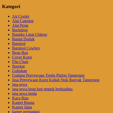
Kategori
Air Cooler
Alat Catering
Alat Pesta
Backdrop
Bangku Lipat Chitose
Bantal Duduk
Barstool
Barstool Cowboy
Bean Bag
Cover Kursi
Flip Chart
flooring
Gubukan
Gudang Penyewaan Tenda Plafon Tangerang
Jasa Penyewaan Kursi Kuliah Stok Banyak Tangerang
jasa sewa
jasa sewa bean bag empuk berkualitas
jasa sewa tenda
Kaca Rias
Karpet Buana
Karpet Jalan
karpet permadani