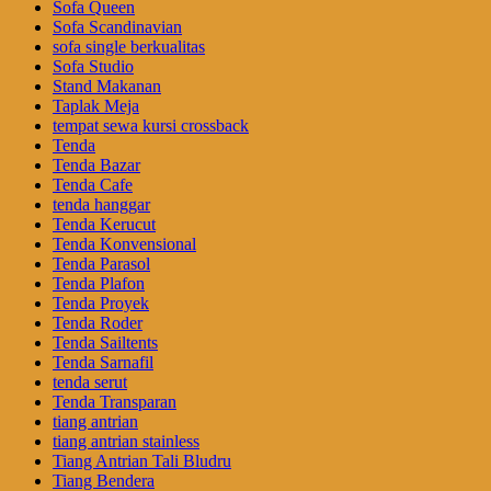
Sofa Queen
Sofa Scandinavian
sofa single berkualitas
Sofa Studio
Stand Makanan
Taplak Meja
tempat sewa kursi crossback
Tenda
Tenda Bazar
Tenda Cafe
tenda hanggar
Tenda Kerucut
Tenda Konvensional
Tenda Parasol
Tenda Plafon
Tenda Proyek
Tenda Roder
Tenda Sailtents
Tenda Sarnafil
tenda serut
Tenda Transparan
tiang antrian
tiang antrian stainless
Tiang Antrian Tali Bludru
Tiang Bendera