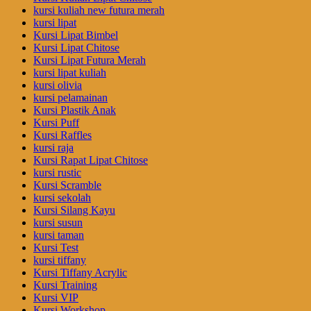
kursi kuliah new futura merah
kursi lipat
Kursi Lipat Bimbel
Kursi Lipat Chitose
Kursi Lipat Futura Merah
kursi lipat kuliah
kursi olivia
kursi pelamainan
Kursi Plastik Anak
Kursi Puff
Kursi Raffles
kursi raja
Kursi Rapat Lipat Chitose
kursi rustic
Kursi Scramble
kursi sekolah
Kursi Silang Kayu
kursi susun
kursi taman
Kursi Test
kursi tiffany
Kursi Tiffany Acrylic
Kursi Training
Kursi VIP
Kursi Workshop