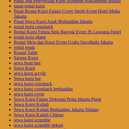
Pusat Jasa Penyewaan Kursi Scramble Rawalumbu Bekasi
pusat rental kursi
Pusat Rental Kursi Futura Cover Streth Event Hotel Mulia
Jakarta
Pusat Sewa Kursi Anak Berkualitas Jakarta
rental kursi crossback
Rental Kursi Futura Stok Banyak Event JS Luwansa Hotel
rental kursi silang
Rental Meja dan Kursi Event Graha Sucofindo Jakarta
rental tenda
Round Table
Sarung Kursi
sewa bean bag
Sewa Kursi
sewa kursi acrylic
Sewa kursi bar
sewa kursi crossback
sewa kursi crossback berkualitas
sewa kursi event
Sewa Kursi Futura Dekorasi Pesta Jakarta Pusat
Sewa Kursi Kuliah
Sewa Kursi Kuliah Berkualitas Jakarta Selatan
Sewa Kursi Kuliah Chitose
sewa kursi scramble
sewa kursi scramble bekasi