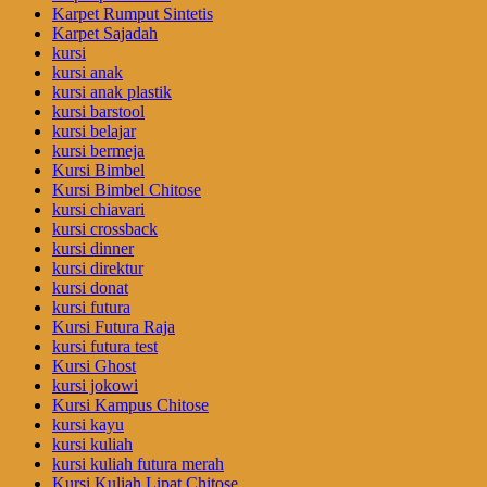
Karpet Rumput Sintetis
Karpet Sajadah
kursi
kursi anak
kursi anak plastik
kursi barstool
kursi belajar
kursi bermeja
Kursi Bimbel
Kursi Bimbel Chitose
kursi chiavari
kursi crossback
kursi dinner
kursi direktur
kursi donat
kursi futura
Kursi Futura Raja
kursi futura test
Kursi Ghost
kursi jokowi
Kursi Kampus Chitose
kursi kayu
kursi kuliah
kursi kuliah futura merah
Kursi Kuliah Lipat Chitose