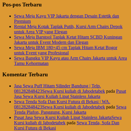
Pos-pos Terbaru
Sewa Meja Kayu VIP Jakarta dengan Desain Estetik dan
Premium
Rental Meja Kotak Taplak Putih, Kursi Arm Chairs Depok
untuk Area VIP yang Elegan
Sewa Meja Barstool Taplak Ketat Hitam SCBD Kuningan
Jakarta untuk Event Modern dan Elegan
Sewa Meja IBM 180×45 cm Taplak Hitam Ketat Bogor
untuk Event yang Profesional
Sewa Bangku VIP Kayu atau Arm Chairs Jakarta untuk Area
Tamu Kehormatan
Komentar Terbaru
Jasa Sewa Puff Hitam Silinder Bandung | Telp.
081282848423Sewa Kursi kuliah di Jabodetabek
pada
Pusat
Jasa Sewa Kursi Kuliah Lipat Stainless Jakarta
Sewa Tenda Sofa Dan Kursi Futura di Bekasi | WA.
081282848423Sewa Kursi kuliah di Jabodetabek
pada
Sewa
Tenda Plafon, Panggung, Kursi Jakarta
Pusat Jasa Sewa Kursi Kuliah Lipat Stainless JakartaSewa
Kursi kuliah di Jabodetabek
pada
Sewa Tenda, Sofa Dan
Kursi Futura di Bekasi