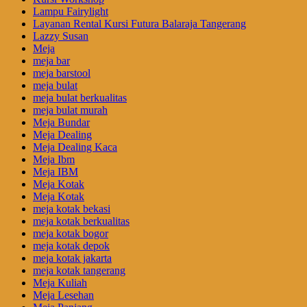
Lampu Fairylight
Layanan Rental Kursi Futura Balaraja Tangerang
Lazzy Susan
Meja
meja bar
meja barstool
meja bulat
meja bulat berkualitas
meja bulat murah
Meja Bundar
Meja Dealing
Meja Dealing Kaca
Meja Ibm
Meja IBM
Meja Kotak
Meja Kotak
meja kotak bekasi
meja kotak berkualitas
meja kotak bogor
meja kotak depok
meja kotak jakarta
meja kotak tangerang
Meja Kuliah
Meja Lesehan