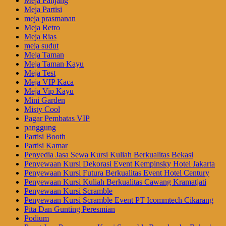
Meja Panjang
Meja Partisi
meja prasmanan
Meja Retro
Meja Rias
meja sudut
Meja Taman
Meja Taman Kayu
Meja Test
Meja VIP Kaca
Meja Vip Kayu
Mini Garden
Misty Cool
Pagar Pembatas VIP
panggung
Partisi Booth
Partisi Kamar
Penyedia Jasa Sewa Kursi Kuliah Berkualitas Bekasi
Penyewaan Kursi Dekorasi Event Kempinsky Hotel Jakarta
Penyewaan Kursi Futura Berkualitas Event Hotel Century
Penyewaan Kursi Kuliah Berkualitas Cawang Kramatjati
Penyewaan Kursi Scramble
Penyewaan Kursi Scramble Event PT Icommtech Cikarang
Pita Dan Gunting Peresmian
Podium