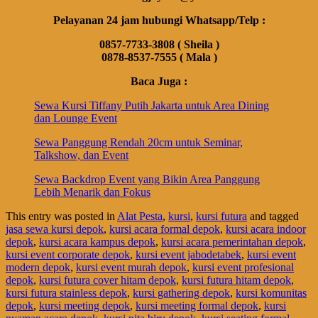
Pelayanan 24 jam hubungi Whatsapp/Telp :
0857-7733-3808 ( Sheila )
0878-8537-7555 ( Mala )
Baca Juga :
Sewa Kursi Tiffany Putih Jakarta untuk Area Dining
dan Lounge Event
Sewa Panggung Rendah 20cm untuk Seminar,
Talkshow, dan Event
Sewa Backdrop Event yang Bikin Area Panggung
Lebih Menarik dan Fokus
This entry was posted in
Alat Pesta
,
kursi
,
kursi futura
and tagged
jasa sewa kursi depok
,
kursi acara formal depok
,
kursi acara indoor
depok
,
kursi acara kampus depok
,
kursi acara pemerintahan depok
,
kursi event corporate depok
,
kursi event jabodetabek
,
kursi event
modern depok
,
kursi event murah depok
,
kursi event profesional
depok
,
kursi futura cover hitam depok
,
kursi futura hitam depok
,
kursi futura stainless depok
,
kursi gathering depok
,
kursi komunitas
depok
,
kursi meeting depok
,
kursi meeting formal depok
,
kursi