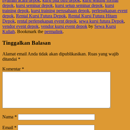
nyaman acara depok
,
kursi pita biru depok
,
kursi seating formal
depok
,
kursi seminar depok
,
kursi setup seminar depok
,
kursi
training depok
,
kursi training perusahaan depok
,
perlengkapan event
depok
,
Rental Kursi Futura Depok
,
Rental Kursi Futura Hitam
Depok
,
rental perlengkapan event depok
,
sewa kursi futura Depok
,
vendor event depok
,
vendor kursi event depok
by
Sewa Kursi
Kuliah
. Bookmark the
permalink
.
Tinggalkan Balasan
Alamat email Anda tidak akan dipublikasikan.
Ruas yang wajib
ditandai
*
Komentar
*
Nama
*
Email
*