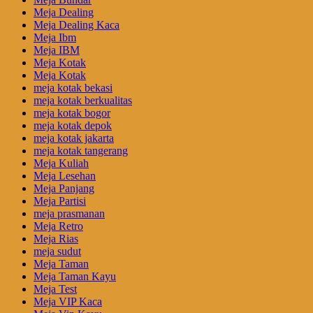
Meja Dealing
Meja Dealing Kaca
Meja Ibm
Meja IBM
Meja Kotak
Meja Kotak
meja kotak bekasi
meja kotak berkualitas
meja kotak bogor
meja kotak depok
meja kotak jakarta
meja kotak tangerang
Meja Kuliah
Meja Lesehan
Meja Panjang
Meja Partisi
meja prasmanan
Meja Retro
Meja Rias
meja sudut
Meja Taman
Meja Taman Kayu
Meja Test
Meja VIP Kaca