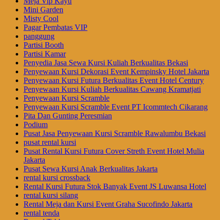
Meja Vip Kayu
Mini Garden
Misty Cool
Pagar Pembatas VIP
panggung
Partisi Booth
Partisi Kamar
Penyedia Jasa Sewa Kursi Kuliah Berkualitas Bekasi
Penyewaan Kursi Dekorasi Event Kempinsky Hotel Jakarta
Penyewaan Kursi Futura Berkualitas Event Hotel Century
Penyewaan Kursi Kuliah Berkualitas Cawang Kramatjati
Penyewaan Kursi Scramble
Penyewaan Kursi Scramble Event PT Icommtech Cikarang
Pita Dan Gunting Peresmian
Podium
Pusat Jasa Penyewaan Kursi Scramble Rawalumbu Bekasi
pusat rental kursi
Pusat Rental Kursi Futura Cover Streth Event Hotel Mulia
Jakarta
Pusat Sewa Kursi Anak Berkualitas Jakarta
rental kursi crossback
Rental Kursi Futura Stok Banyak Event JS Luwansa Hotel
rental kursi silang
Rental Meja dan Kursi Event Graha Sucofindo Jakarta
rental tenda