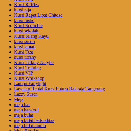
Kursi Raffles
kursi raja
Kursi Rapat Lipat Chitose
kursi rustic
Kursi Scramble
kursi sekolah
Kursi Silang Kayu
kursi susun
kursi taman
Kursi Test
kursi tiffany
Kursi Tiffany Acrylic
Kursi Training
Kursi VIP
Kursi Workshop
Lampu Fairylight
Layanan Rental Kursi Futura Balaraja Tangerang
Lazzy Susan
Meja
meja bar
meja barstool
meja bulat
meja bulat berkualitas
meja bulat murah
Meja Bundar