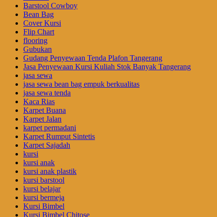
Barstool Cowboy
Bean Bag
Cover Kursi
Flip Chart
flooring
Gubukan
Gudang Penyewaan Tenda Plafon Tangerang
Jasa Penyewaan Kursi Kuliah Stok Banyak Tangerang
jasa sewa
jasa sewa bean bag empuk berkualitas
jasa sewa tenda
Kaca Rias
Karpet Buana
Karpet Jalan
karpet permadani
Karpet Rumput Sintetis
Karpet Sajadah
kursi
kursi anak
kursi anak plastik
kursi barstool
kursi belajar
kursi bermeja
Kursi Bimbel
Kursi Bimbel Chitose