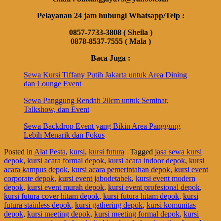
Pelayanan 24 jam hubungi Whatsapp/Telp :
0857-7733-3808 ( Sheila )
0878-8537-7555 ( Mala )
Baca Juga :
Sewa Kursi Tiffany Putih Jakarta untuk Area Dining
dan Lounge Event
Sewa Panggung Rendah 20cm untuk Seminar,
Talkshow, dan Event
Sewa Backdrop Event yang Bikin Area Panggung
Lebih Menarik dan Fokus
Posted in
Alat Pesta
,
kursi
,
kursi futura
|
Tagged
jasa sewa kursi
depok
,
kursi acara formal depok
,
kursi acara indoor depok
,
kursi
acara kampus depok
,
kursi acara pemerintahan depok
,
kursi event
corporate depok
,
kursi event jabodetabek
,
kursi event modern
depok
,
kursi event murah depok
,
kursi event profesional depok
,
kursi futura cover hitam depok
,
kursi futura hitam depok
,
kursi
futura stainless depok
,
kursi gathering depok
,
kursi komunitas
depok
,
kursi meeting depok
,
kursi meeting formal depok
,
kursi