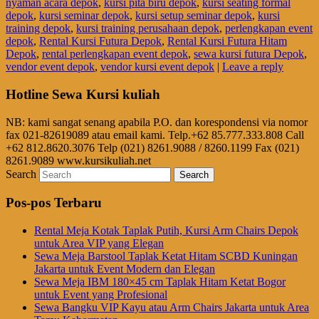
nyaman acara depok
,
kursi pita biru depok
,
kursi seating formal
depok
,
kursi seminar depok
,
kursi setup seminar depok
,
kursi
training depok
,
kursi training perusahaan depok
,
perlengkapan event
depok
,
Rental Kursi Futura Depok
,
Rental Kursi Futura Hitam
Depok
,
rental perlengkapan event depok
,
sewa kursi futura Depok
,
vendor event depok
,
vendor kursi event depok
|
Leave a reply
Hotline Sewa Kursi kuliah
NB: kami sangat senang apabila P.O. dan korespondensi via nomor
fax 021-82619089 atau email kami. Telp.+62 85.777.333.808 Call
+62 812.8620.3076 Telp (021) 8261.9088 / 8260.1199 Fax (021)
8261.9089 www.kursikuliah.net
Search
Pos-pos Terbaru
Rental Meja Kotak Taplak Putih, Kursi Arm Chairs Depok
untuk Area VIP yang Elegan
Sewa Meja Barstool Taplak Ketat Hitam SCBD Kuningan
Jakarta untuk Event Modern dan Elegan
Sewa Meja IBM 180×45 cm Taplak Hitam Ketat Bogor
untuk Event yang Profesional
Sewa Bangku VIP Kayu atau Arm Chairs Jakarta untuk Area