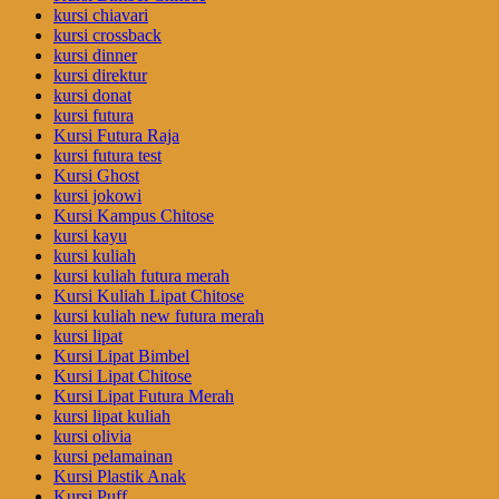
kursi chiavari
kursi crossback
kursi dinner
kursi direktur
kursi donat
kursi futura
Kursi Futura Raja
kursi futura test
Kursi Ghost
kursi jokowi
Kursi Kampus Chitose
kursi kayu
kursi kuliah
kursi kuliah futura merah
Kursi Kuliah Lipat Chitose
kursi kuliah new futura merah
kursi lipat
Kursi Lipat Bimbel
Kursi Lipat Chitose
Kursi Lipat Futura Merah
kursi lipat kuliah
kursi olivia
kursi pelamainan
Kursi Plastik Anak
Kursi Puff