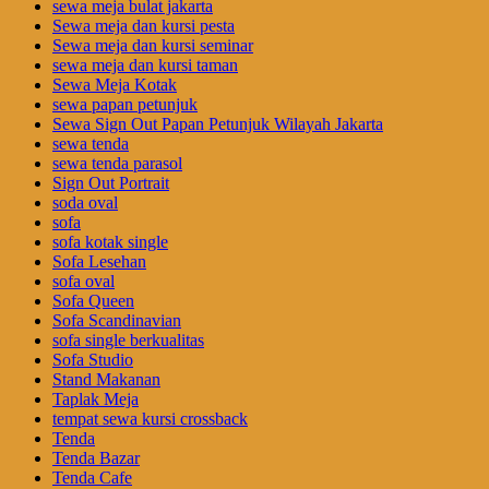
sewa meja bulat jakarta
Sewa meja dan kursi pesta
Sewa meja dan kursi seminar
sewa meja dan kursi taman
Sewa Meja Kotak
sewa papan petunjuk
Sewa Sign Out Papan Petunjuk Wilayah Jakarta
sewa tenda
sewa tenda parasol
Sign Out Portrait
soda oval
sofa
sofa kotak single
Sofa Lesehan
sofa oval
Sofa Queen
Sofa Scandinavian
sofa single berkualitas
Sofa Studio
Stand Makanan
Taplak Meja
tempat sewa kursi crossback
Tenda
Tenda Bazar
Tenda Cafe