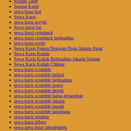
Round Table
Sarung Kursi
sewa bean bag
Sewa Kursi
sewa kursi acrylic
Sewa kursi bar
sewa kursi crossback
sewa kursi crossback berkualitas
sewa kursi event
Sewa Kursi Futura Dekorasi Pesta Jakarta Pusat
Sewa Kursi Kuliah
Sewa Kursi Kuliah Berkualitas Jakarta Selatan
Sewa Kursi Kuliah Chitose
sewa kursi scramble
sewa kursi scramble bekasi
sewa kursi scramble berkualitas
sewa kursi scramble bogor
sewa kursi scramble depok
sewa kursi scramble harga terjangkau
sewa kursi scramble jakarta
sewa kursi scramble murah
sewa kursi scramble tangerang
sewa kursi seminar
sewa kursi tiffany
sewa meja bulat jabodetabek