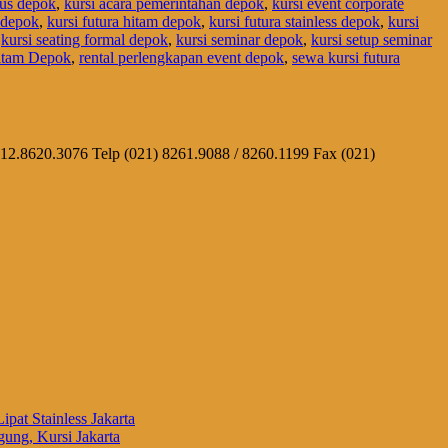
pus depok
,
kursi acara pemerintahan depok
,
kursi event corporate
m depok
,
kursi futura hitam depok
,
kursi futura stainless depok
,
kursi
,
kursi seating formal depok
,
kursi seminar depok
,
kursi setup seminar
Hitam Depok
,
rental perlengkapan event depok
,
sewa kursi futura
812.8620.3076 Telp (021) 8261.9088 / 8260.1199 Fax (021)
ipat Stainless Jakarta
ung, Kursi Jakarta