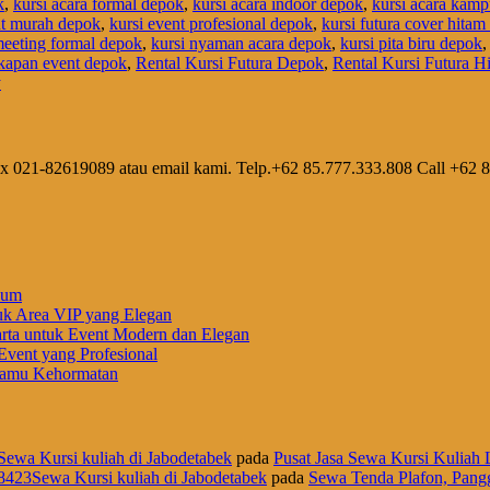
k
,
kursi acara formal depok
,
kursi acara indoor depok
,
kursi acara kam
nt murah depok
,
kursi event profesional depok
,
kursi futura cover hita
meeting formal depok
,
kursi nyaman acara depok
,
kursi pita biru depok
kapan event depok
,
Rental Kursi Futura Depok
,
Rental Kursi Futura 
y
ax 021-82619089 atau email kami. Telp.+62 85.777.333.808 Call +62 
ium
uk Area VIP yang Elegan
rta untuk Event Modern dan Elegan
vent yang Profesional
 Tamu Kehormatan
Sewa Kursi kuliah di Jabodetabek
pada
Pusat Jasa Sewa Kursi Kuliah L
8423Sewa Kursi kuliah di Jabodetabek
pada
Sewa Tenda Plafon, Pangg