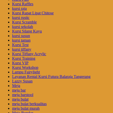
Kursi Raffles
kursi raja
Kursi Rapat Lipat Chitose
kursi rustic
Kursi Scramble
kursi sekolah
Kursi Silang Kayu
kursi susun
kursi taman
Kursi Test
kursi tiffany
Kursi Tiffany Acrylic
Kursi Training
Kursi VIP
Kursi Workshop
Lampu Fairylight
Layanan Rental Kursi Futura Balaraja Tangerang
Lazzy Susan
Meja
meja bar
meja barstool
meja bulat
meja bulat berkualitas
meja bulat murah
Meja Bundar