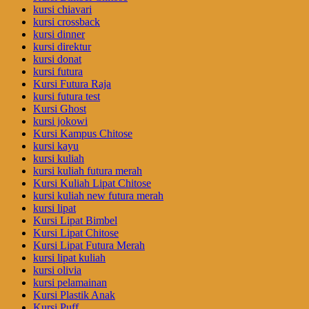
kursi chiavari
kursi crossback
kursi dinner
kursi direktur
kursi donat
kursi futura
Kursi Futura Raja
kursi futura test
Kursi Ghost
kursi jokowi
Kursi Kampus Chitose
kursi kayu
kursi kuliah
kursi kuliah futura merah
Kursi Kuliah Lipat Chitose
kursi kuliah new futura merah
kursi lipat
Kursi Lipat Bimbel
Kursi Lipat Chitose
Kursi Lipat Futura Merah
kursi lipat kuliah
kursi olivia
kursi pelamainan
Kursi Plastik Anak
Kursi Puff