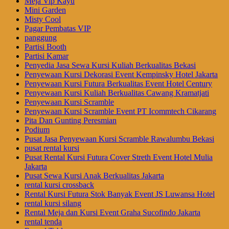
Meja Vip Kayu
Mini Garden
Misty Cool
Pagar Pembatas VIP
panggung
Partisi Booth
Partisi Kamar
Penyedia Jasa Sewa Kursi Kuliah Berkualitas Bekasi
Penyewaan Kursi Dekorasi Event Kempinsky Hotel Jakarta
Penyewaan Kursi Futura Berkualitas Event Hotel Century
Penyewaan Kursi Kuliah Berkualitas Cawang Kramatjati
Penyewaan Kursi Scramble
Penyewaan Kursi Scramble Event PT Icommtech Cikarang
Pita Dan Gunting Peresmian
Podium
Pusat Jasa Penyewaan Kursi Scramble Rawalumbu Bekasi
pusat rental kursi
Pusat Rental Kursi Futura Cover Streth Event Hotel Mulia
Jakarta
Pusat Sewa Kursi Anak Berkualitas Jakarta
rental kursi crossback
Rental Kursi Futura Stok Banyak Event JS Luwansa Hotel
rental kursi silang
Rental Meja dan Kursi Event Graha Sucofindo Jakarta
rental tenda