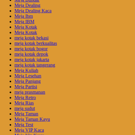
Meja Dealing
Meja Dealing Kaca
Meja Ibm
Meja IBM
Meja Kotak
Meja Kotak
meja kotak bekasi
meja kotak berkualitas
meja kotak bogor
meja kotak depok
meja kotak jakarta
meja kotak tangerang
Meja Kuliah
Meja Lesehan
Meja Panjang
Meja Partisi
meja prasmanan
Meja Retro
Meja Rias
meja sudut
Meja Taman
Meja Taman Kayu
Meja Test
Meja VIP Kaca