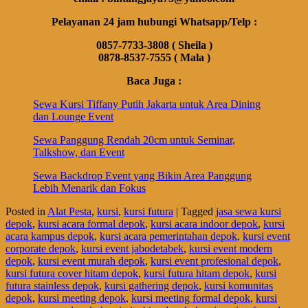
Pelayanan 24 jam hubungi Whatsapp/Telp :
0857-7733-3808 ( Sheila )
0878-8537-7555 ( Mala )
Baca Juga :
Sewa Kursi Tiffany Putih Jakarta untuk Area Dining
dan Lounge Event
Sewa Panggung Rendah 20cm untuk Seminar,
Talkshow, dan Event
Sewa Backdrop Event yang Bikin Area Panggung
Lebih Menarik dan Fokus
Posted in
Alat Pesta
,
kursi
,
kursi futura
|
Tagged
jasa sewa kursi
depok
,
kursi acara formal depok
,
kursi acara indoor depok
,
kursi
acara kampus depok
,
kursi acara pemerintahan depok
,
kursi event
corporate depok
,
kursi event jabodetabek
,
kursi event modern
depok
,
kursi event murah depok
,
kursi event profesional depok
,
kursi futura cover hitam depok
,
kursi futura hitam depok
,
kursi
futura stainless depok
,
kursi gathering depok
,
kursi komunitas
depok
,
kursi meeting depok
,
kursi meeting formal depok
,
kursi