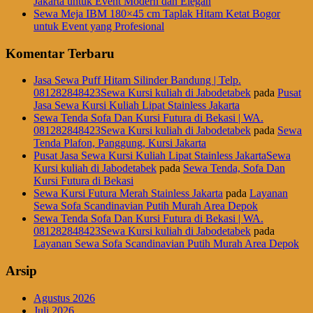
Jakarta untuk Event Modern dan Elegan
Sewa Meja IBM 180×45 cm Taplak Hitam Ketat Bogor
untuk Event yang Profesional
Komentar Terbaru
Jasa Sewa Puff Hitam Silinder Bandung | Telp.
081282848423Sewa Kursi kuliah di Jabodetabek
pada
Pusat
Jasa Sewa Kursi Kuliah Lipat Stainless Jakarta
Sewa Tenda Sofa Dan Kursi Futura di Bekasi | WA.
081282848423Sewa Kursi kuliah di Jabodetabek
pada
Sewa
Tenda Plafon, Panggung, Kursi Jakarta
Pusat Jasa Sewa Kursi Kuliah Lipat Stainless JakartaSewa
Kursi kuliah di Jabodetabek
pada
Sewa Tenda, Sofa Dan
Kursi Futura di Bekasi
Sewa Kursi Futura Merah Stainless Jakarta
pada
Layanan
Sewa Sofa Scandinavian Putih Murah Area Depok
Sewa Tenda Sofa Dan Kursi Futura di Bekasi | WA.
081282848423Sewa Kursi kuliah di Jabodetabek
pada
Layanan Sewa Sofa Scandinavian Putih Murah Area Depok
Arsip
Agustus 2026
Juli 2026