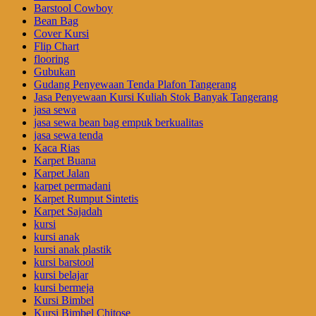
Barstool Cowboy
Bean Bag
Cover Kursi
Flip Chart
flooring
Gubukan
Gudang Penyewaan Tenda Plafon Tangerang
Jasa Penyewaan Kursi Kuliah Stok Banyak Tangerang
jasa sewa
jasa sewa bean bag empuk berkualitas
jasa sewa tenda
Kaca Rias
Karpet Buana
Karpet Jalan
karpet permadani
Karpet Rumput Sintetis
Karpet Sajadah
kursi
kursi anak
kursi anak plastik
kursi barstool
kursi belajar
kursi bermeja
Kursi Bimbel
Kursi Bimbel Chitose