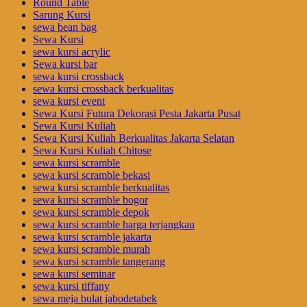
Round Table
Sarung Kursi
sewa bean bag
Sewa Kursi
sewa kursi acrylic
Sewa kursi bar
sewa kursi crossback
sewa kursi crossback berkualitas
sewa kursi event
Sewa Kursi Futura Dekorasi Pesta Jakarta Pusat
Sewa Kursi Kuliah
Sewa Kursi Kuliah Berkualitas Jakarta Selatan
Sewa Kursi Kuliah Chitose
sewa kursi scramble
sewa kursi scramble bekasi
sewa kursi scramble berkualitas
sewa kursi scramble bogor
sewa kursi scramble depok
sewa kursi scramble harga terjangkau
sewa kursi scramble jakarta
sewa kursi scramble murah
sewa kursi scramble tangerang
sewa kursi seminar
sewa kursi tiffany
sewa meja bulat jabodetabek