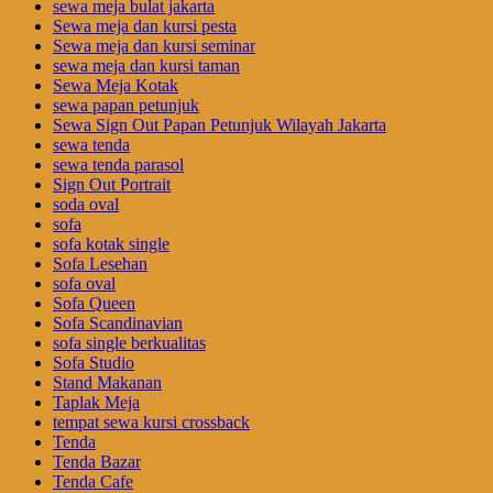
sewa meja bulat jakarta
Sewa meja dan kursi pesta
Sewa meja dan kursi seminar
sewa meja dan kursi taman
Sewa Meja Kotak
sewa papan petunjuk
Sewa Sign Out Papan Petunjuk Wilayah Jakarta
sewa tenda
sewa tenda parasol
Sign Out Portrait
soda oval
sofa
sofa kotak single
Sofa Lesehan
sofa oval
Sofa Queen
Sofa Scandinavian
sofa single berkualitas
Sofa Studio
Stand Makanan
Taplak Meja
tempat sewa kursi crossback
Tenda
Tenda Bazar
Tenda Cafe