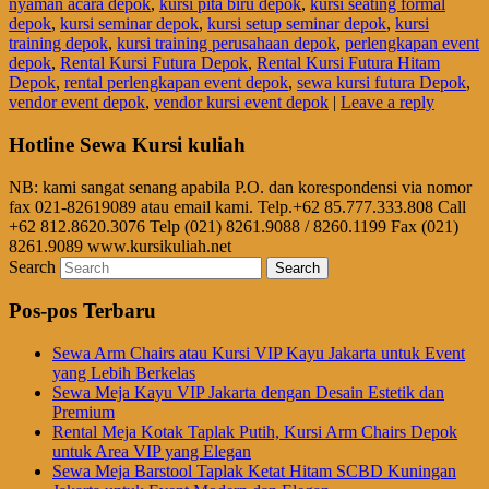
nyaman acara depok
,
kursi pita biru depok
,
kursi seating formal
depok
,
kursi seminar depok
,
kursi setup seminar depok
,
kursi
training depok
,
kursi training perusahaan depok
,
perlengkapan event
depok
,
Rental Kursi Futura Depok
,
Rental Kursi Futura Hitam
Depok
,
rental perlengkapan event depok
,
sewa kursi futura Depok
,
vendor event depok
,
vendor kursi event depok
|
Leave a reply
Hotline Sewa Kursi kuliah
NB: kami sangat senang apabila P.O. dan korespondensi via nomor
fax 021-82619089 atau email kami. Telp.+62 85.777.333.808 Call
+62 812.8620.3076 Telp (021) 8261.9088 / 8260.1199 Fax (021)
8261.9089 www.kursikuliah.net
Search
Pos-pos Terbaru
Sewa Arm Chairs atau Kursi VIP Kayu Jakarta untuk Event
yang Lebih Berkelas
Sewa Meja Kayu VIP Jakarta dengan Desain Estetik dan
Premium
Rental Meja Kotak Taplak Putih, Kursi Arm Chairs Depok
untuk Area VIP yang Elegan
Sewa Meja Barstool Taplak Ketat Hitam SCBD Kuningan