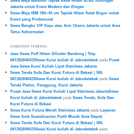
Sewa Meja Barstool Taplak Ketat Hitam SCBD Kuningan
Jakarta untuk Event Modern dan Elegan
Sewa Meja IBM 180×45 cm Taplak Hitam Ketat Bogor untuk
Event yang Profesional
Sewa Bangku VIP Kayu atau Arm Chairs Jakarta untuk Area
Tamu Kehormatan
KOMENTAR TERBARU
Jasa Sewa Puff Hitam Silinder Bandung | Telp.
081282848423Sewa Kursi kuliah di Jabodetabek
pada
Pusat
Jasa Sewa Kursi Kuliah Lipat Stainless Jakarta
Sewa Tenda Sofa Dan Kursi Futura di Bekasi | WA.
081282848423Sewa Kursi kuliah di Jabodetabek
pada
Sewa
Tenda Plafon, Panggung, Kursi Jakarta
Pusat Jasa Sewa Kursi Kuliah Lipat Stainless JakartaSewa
Kursi kuliah di Jabodetabek
pada
Sewa Tenda, Sofa Dan
Kursi Futura di Bekasi
Sewa Kursi Futura Merah Stainless Jakarta
pada
Layanan
Sewa Sofa Scandinavian Putih Murah Area Depok
Sewa Tenda Sofa Dan Kursi Futura di Bekasi | WA.
081282848423Sewa Kursi kuliah di Jabodetabek
pada