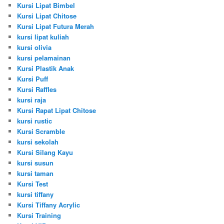
Kursi Lipat Bimbel
Kursi Lipat Chitose
Kursi Lipat Futura Merah
kursi lipat kuliah
kursi olivia
kursi pelamainan
Kursi Plastik Anak
Kursi Puff
Kursi Raffles
kursi raja
Kursi Rapat Lipat Chitose
kursi rustic
Kursi Scramble
kursi sekolah
Kursi Silang Kayu
kursi susun
kursi taman
Kursi Test
kursi tiffany
Kursi Tiffany Acrylic
Kursi Training