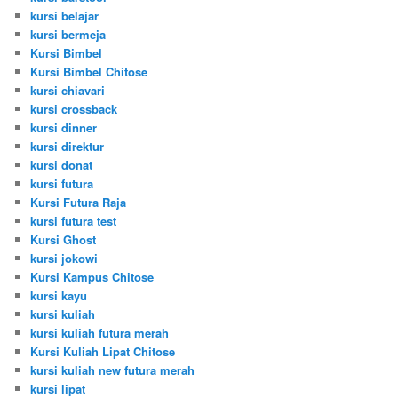
kursi belajar
kursi bermeja
Kursi Bimbel
Kursi Bimbel Chitose
kursi chiavari
kursi crossback
kursi dinner
kursi direktur
kursi donat
kursi futura
Kursi Futura Raja
kursi futura test
Kursi Ghost
kursi jokowi
Kursi Kampus Chitose
kursi kayu
kursi kuliah
kursi kuliah futura merah
Kursi Kuliah Lipat Chitose
kursi kuliah new futura merah
kursi lipat