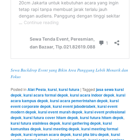
Sewa Backdrop Event yang Bikin Area Panggung Lebih Menarik dan
Fokus
Posted in
Alat Pesta
,
kursi
,
kursi futura
|
Tagged
jasa sewa kursi
depok
,
kursi acara formal depok
,
kursi acara indoor depok
,
kursi
acara kampus depok
,
kursi acara pemerintahan depok
,
kursi
event corporate depok
,
kursi event jabodetabek
,
kursi event
modern depok
,
kursi event murah depok
,
kursi event profesional
depok
,
kursi futura cover hitam depok
,
kursi futura hitam depok
,
kursi futura stainless depok
,
kursi gathering depok
,
kursi
komunitas depok
,
kursi meeting depok
,
kursi meeting formal
depok
,
kursi nyaman acara depok
,
kursi pita biru depok
,
kursi
seating formal depok
,
kursi seminar depok
,
kursi setup seminar