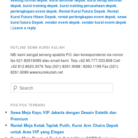
depok
,
kursi training depok
,
kursi training perusahaan depok
,
perlengkapan event depok
,
Rental Kursi Futura Depok
,
Rental
Kursi Futura Hitam Depok
,
rental perlengkapan event depok
,
sewa
kursi futura Depok
,
vendor event depok
,
vendor kursi event depok
|
Leave a reply
HOTLINE SEWA KURSI KULIAH
NB: kami sangat senang apabila P.O. dan korespondensi via nomor
fax 021-82619089 atau email kami. Telp.+62 85.777.333.808 Call
+62 812.8620.3076 Telp (021) 8261.9088 / 8260.1199 Fax (021)
8261.9089 www.kursikuliah.net
Search
POS-POS TERBARU
Sewa Meja Kayu VIP Jakarta dengan Desain Estetik dan
Premium
Rental Meja Kotak Taplak Putih, Kursi Arm Chairs Depok
untuk Area VIP yang Elegan