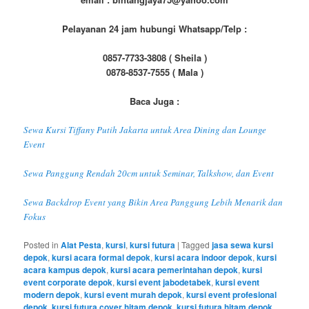
Pelayanan 24 jam hubungi Whatsapp/Telp :
0857-7733-3808 ( Sheila )
0878-8537-7555 ( Mala )
Baca Juga :
Sewa Kursi Tiffany Putih Jakarta untuk Area Dining dan Lounge
Event
Sewa Panggung Rendah 20cm untuk Seminar, Talkshow, dan Event
Sewa Backdrop Event yang Bikin Area Panggung Lebih Menarik dan
Fokus
Posted in
Alat Pesta
,
kursi
,
kursi futura
|
Tagged
jasa sewa kursi
depok
,
kursi acara formal depok
,
kursi acara indoor depok
,
kursi
acara kampus depok
,
kursi acara pemerintahan depok
,
kursi
event corporate depok
,
kursi event jabodetabek
,
kursi event
modern depok
,
kursi event murah depok
,
kursi event profesional
depok
,
kursi futura cover hitam depok
,
kursi futura hitam depok
,