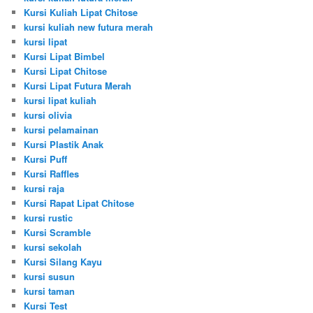
Kursi Kuliah Lipat Chitose
kursi kuliah new futura merah
kursi lipat
Kursi Lipat Bimbel
Kursi Lipat Chitose
Kursi Lipat Futura Merah
kursi lipat kuliah
kursi olivia
kursi pelamainan
Kursi Plastik Anak
Kursi Puff
Kursi Raffles
kursi raja
Kursi Rapat Lipat Chitose
kursi rustic
Kursi Scramble
kursi sekolah
Kursi Silang Kayu
kursi susun
kursi taman
Kursi Test