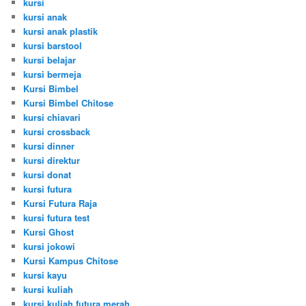
kursi
kursi anak
kursi anak plastik
kursi barstool
kursi belajar
kursi bermeja
Kursi Bimbel
Kursi Bimbel Chitose
kursi chiavari
kursi crossback
kursi dinner
kursi direktur
kursi donat
kursi futura
Kursi Futura Raja
kursi futura test
Kursi Ghost
kursi jokowi
Kursi Kampus Chitose
kursi kayu
kursi kuliah
kursi kuliah futura merah