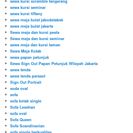
sewa kursi scramble tangerang
sewa kursi seminar
sewa kursi tiffany
sewa meja bulat jabodetabek
sewa meja bulat jakarta
Sewa meja dan kursi pesta
Sewa meja dan kursi seminar
sewa meja dan kursi taman
Sewa Meja Kotak
sewa papan petunjuk
Sewa Sign Out Papan Petunjuk Wilayah Jakarta
sewa tenda
sewa tenda parasol
Sign Out Portrait
soda oval
sofa
sofa kotak single
Sofa Lesehan
sofa oval
Sofa Queen
Sofa Scandinavian
sofa single berkualitas