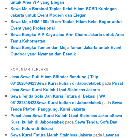
untuk Area VIP yang Elegan
Sewa Meja Barstool Taplak Ketat Hitam SCBD Kuningan
Jakarta untuk Event Modern dan Elegan
Sewa Meja IBM 180×45 cm Taplak Hitam Ketat Bogor untuk
Event yang Profesional
Sewa Bangku VIP Kayu atau Arm Chairs Jakarta untuk Area
Tamu Kehormatan
Sewa Bangku Taman dan Meja Taman Jakarta untuk Event
Outdoor yang Nyaman dan Estetik
KOMENTAR TERBARU
Jasa Sewa Puff Hitam Silinder Bandung | Telp.
081282848423Sewa Kursi kuliah di Jabodetabek
pada
Pusat
Jasa Sewa Kursi Kuliah Lipat Stainless Jakarta
Sewa Tenda Sofa Dan Kursi Futura di Bekasi | WA.
081282848423Sewa Kursi kuliah di Jabodetabek
pada
Sewa
Tenda Plafon, Panggung, Kursi Jakarta
Pusat Jasa Sewa Kursi Kuliah Lipat Stainless JakartaSewa
Kursi kuliah di Jabodetabek
pada
Sewa Tenda, Sofa Dan
Kursi Futura di Bekasi
Sewa Kursi Futura Merah Stainless Jakarta
pada
Layanan