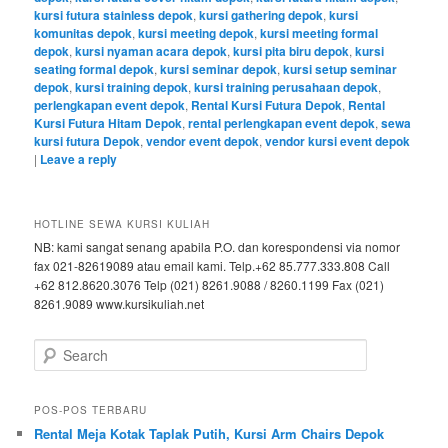
kursi futura stainless depok
,
kursi gathering depok
,
kursi
komunitas depok
,
kursi meeting depok
,
kursi meeting formal
depok
,
kursi nyaman acara depok
,
kursi pita biru depok
,
kursi
seating formal depok
,
kursi seminar depok
,
kursi setup seminar
depok
,
kursi training depok
,
kursi training perusahaan depok
,
perlengkapan event depok
,
Rental Kursi Futura Depok
,
Rental
Kursi Futura Hitam Depok
,
rental perlengkapan event depok
,
sewa
kursi futura Depok
,
vendor event depok
,
vendor kursi event depok
|
Leave a reply
HOTLINE SEWA KURSI KULIAH
NB: kami sangat senang apabila P.O. dan korespondensi via nomor
fax 021-82619089 atau email kami. Telp.+62 85.777.333.808 Call
+62 812.8620.3076 Telp (021) 8261.9088 / 8260.1199 Fax (021)
8261.9089 www.kursikuliah.net
Search
POS-POS TERBARU
Rental Meja Kotak Taplak Putih, Kursi Arm Chairs Depok