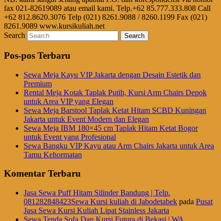
fax 021-82619089 atau email kami. Telp.+62 85.777.333.808 Call
+62 812.8620.3076 Telp (021) 8261.9088 / 8260.1199 Fax (021)
8261.9089 www.kursikuliah.net
Search
Pos-pos Terbaru
Sewa Meja Kayu VIP Jakarta dengan Desain Estetik dan
Premium
Rental Meja Kotak Taplak Putih, Kursi Arm Chairs Depok
untuk Area VIP yang Elegan
Sewa Meja Barstool Taplak Ketat Hitam SCBD Kuningan
Jakarta untuk Event Modern dan Elegan
Sewa Meja IBM 180×45 cm Taplak Hitam Ketat Bogor
untuk Event yang Profesional
Sewa Bangku VIP Kayu atau Arm Chairs Jakarta untuk Area
Tamu Kehormatan
Komentar Terbaru
Jasa Sewa Puff Hitam Silinder Bandung | Telp.
081282848423Sewa Kursi kuliah di Jabodetabek
pada
Pusat
Jasa Sewa Kursi Kuliah Lipat Stainless Jakarta
Sewa Tenda Sofa Dan Kursi Futura di Bekasi | WA.