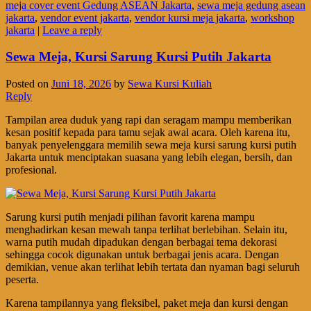
meja cover event Gedung ASEAN Jakarta
,
sewa meja gedung asean
jakarta
,
vendor event jakarta
,
vendor kursi meja jakarta
,
workshop
jakarta
|
Leave a reply
Sewa Meja, Kursi Sarung Kursi Putih Jakarta
Posted on
Juni 18, 2026
by
Sewa Kursi Kuliah
Reply
Tampilan area duduk yang rapi dan seragam mampu memberikan
kesan positif kepada para tamu sejak awal acara. Oleh karena itu,
banyak penyelenggara memilih sewa meja kursi sarung kursi putih
Jakarta untuk menciptakan suasana yang lebih elegan, bersih, dan
profesional.
Sarung kursi putih menjadi pilihan favorit karena mampu
menghadirkan kesan mewah tanpa terlihat berlebihan. Selain itu,
warna putih mudah dipadukan dengan berbagai tema dekorasi
sehingga cocok digunakan untuk berbagai jenis acara. Dengan
demikian, venue akan terlihat lebih tertata dan nyaman bagi seluruh
peserta.
Karena tampilannya yang fleksibel, paket meja dan kursi dengan