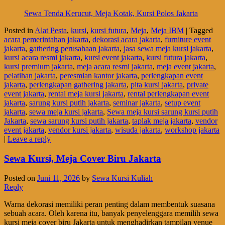
Sewa Tenda Kerucut, Meja Kotak, Kursi Polos Jakarta
Posted in
Alat Pesta
,
kursi
,
kursi futura
,
Meja
,
Meja IBM
|
Tagged
acara pemerintahan jakarta
,
dekorasi acara jakarta
,
furniture event
jakarta
,
gathering perusahaan jakarta
,
jasa sewa meja kursi jakarta
,
kursi acara resmi jakarta
,
kursi event jakarta
,
kursi futura jakarta
,
kursi premium jakarta
,
meja acara resmi jakarta
,
meja event jakarta
,
pelatihan jakarta
,
peresmian kantor jakarta
,
perlengkapan event
jakarta
,
perlengkapan gathering jakarta
,
pita kursi jakarta
,
private
event jakarta
,
rental meja kursi jakarta
,
rental perlengkapan event
jakarta
,
sarung kursi putih jakarta
,
seminar jakarta
,
setup event
jakarta
,
sewa meja kursi jakarta
,
Sewa meja kursi sarung kursi putih
Jakarta
,
sewa sarung kursi putih jakarta
,
taplak meja jakarta
,
vendor
event jakarta
,
vendor kursi jakarta
,
wisuda jakarta
,
workshop jakarta
|
Leave a reply
Sewa Kursi, Meja Cover Biru Jakarta
Posted on
Juni 11, 2026
by
Sewa Kursi Kuliah
Reply
Warna dekorasi memiliki peran penting dalam membentuk suasana
sebuah acara. Oleh karena itu, banyak penyelenggara memilih sewa
kursi meja cover biru Jakarta untuk menghadirkan tampilan venue