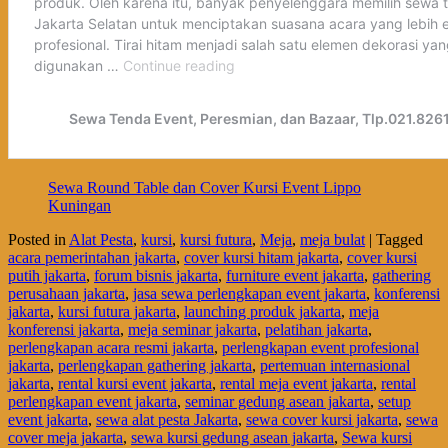
Sewa Round Table dan Cover Kursi Event Lippo
Kuningan
Posted in
Alat Pesta
,
kursi
,
kursi futura
,
Meja
,
meja bulat
|
Tagged
acara pemerintahan jakarta
,
cover kursi hitam jakarta
,
cover kursi
putih jakarta
,
forum bisnis jakarta
,
furniture event jakarta
,
gathering
perusahaan jakarta
,
jasa sewa perlengkapan event jakarta
,
konferensi
jakarta
,
kursi futura jakarta
,
launching produk jakarta
,
meja
konferensi jakarta
,
meja seminar jakarta
,
pelatihan jakarta
,
perlengkapan acara resmi jakarta
,
perlengkapan event profesional
jakarta
,
perlengkapan gathering jakarta
,
pertemuan internasional
jakarta
,
rental kursi event jakarta
,
rental meja event jakarta
,
rental
perlengkapan event jakarta
,
seminar gedung asean jakarta
,
setup
event jakarta
,
sewa alat pesta Jakarta
,
sewa cover kursi jakarta
,
sewa
cover meja jakarta
,
sewa kursi gedung asean jakarta
,
Sewa kursi