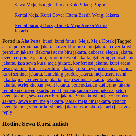
Sewa Meja, Bangku Taman Kaki Silang Bogor
Rental Meja, Kursi Cover Hitam Bersih Wangi Jakarta
Rental Sarung Kursi, Taplak Meja Aneka Warna
Jakarta
Posted in
Alat Pesta
,
kursi
,
kursi futura
,
Meja
,
Meja Kotak
|
Tagged
acara pemerintahan jakarta
,
cover biru premium jakarta
,
cover kursi
premium jakarta
,
dekorasi acara biru jakarta
,
dekorasi elegan jakarta
,
event corporate jakarta
,
furniture event jakarta
,
gathering perusahaan
jakarta
,
jasa sewa kursi meja jakarta
,
konferensi jakarta
,
kursi acara
resmi jakarta
,
kursi cover biru jakarta
,
kursi meja profesional jakarta
,
kursi seminar jakarta
,
launching produk jakarta
,
meja acara resmi
jakarta
,
meja cover biru jakarta
,
meja seminar jakarta
,
pelatihan
jakarta
,
perlengkapan event jakarta
,
perlengkapan gathering jakarta
,
rental kursi meja jakarta
,
rental perlengkapan event jakarta
,
setup
event jakarta
,
sewa cover biru jakarta
,
Sewa kursi meja cover biru
Jakarta
,
sewa kursi meja jakarta
,
taplak meja biru jakarta
,
vendor
event jakarta
,
vendor kursi meja jakarta
,
workshop jakarta
|
Leave a
reply
Hotline Sewa Kursi kuliah
NB: kami sangat senang apabila P.O. dan korespondensi via nomor