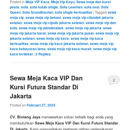
Posted in
Meja VIP Kaca
,
Meja Vip Kayu
,
Sewa meja dan kursi
pesta
,
sofa
,
sofa kotak single
,
Sofa Lesehan
,
sofa oval
,
Sofa
Queen
,
Sofa Scandinavian
,
sofa single berkualitas
|
Tagged
sewa
meja vip
,
sewa meja vip bekasi
,
sewa meja vip cilandak jakarta
selatan
,
sewa meja vip cipulir jakarta selatan
,
sewa meja vip dan
sofa
,
sewa meja vip jabodetabek
,
sewa meja vip jakarta
,
sewa
meja vip jakarta barat
,
sewa meja vip jakarta pusat
,
sewa meja vip
jakarta selatan
,
sewa meja vip kaca
,
sewa meja vip kaca
berkualitas
,
sewa meja vip kaca jakarta selatan
,
sewa meja vip
kaca kebayoran lama
,
sewa meja vip kaca murah
,
sewa meja vip
kaca terdekat
|
2
Replies
Sewa Meja Kaca VIP Dan
2
Kursi Futura Standar Di
Jakarta
Posted on
Februari 27, 2025
CV. Bintang Jaya
menawarkan solusi terbaik bagi anda yang
membutuhkan
Sewa Meja Kaca VIP Dan Kursi Futura Standar
Di Jakarta
. Kami menyediakan berbagai pilihan perlengkapan