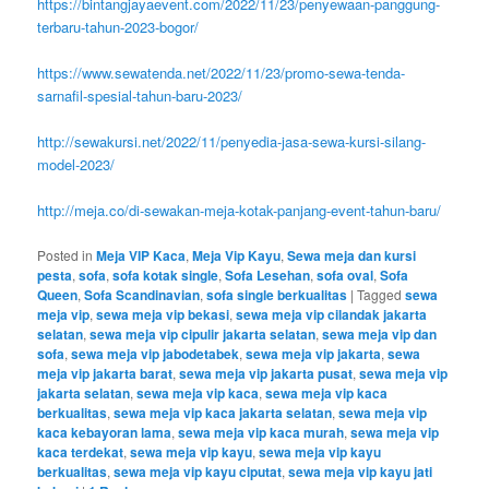
https://bintangjayaevent.com/2022/11/23/penyewaan-panggung-
terbaru-tahun-2023-bogor/
https://www.sewatenda.net/2022/11/23/promo-sewa-tenda-
sarnafil-spesial-tahun-baru-2023/
http://sewakursi.net/2022/11/penyedia-jasa-sewa-kursi-silang-
model-2023/
http://meja.co/di-sewakan-meja-kotak-panjang-event-tahun-baru/
Posted in
Meja VIP Kaca
,
Meja Vip Kayu
,
Sewa meja dan kursi
pesta
,
sofa
,
sofa kotak single
,
Sofa Lesehan
,
sofa oval
,
Sofa
Queen
,
Sofa Scandinavian
,
sofa single berkualitas
|
Tagged
sewa
meja vip
,
sewa meja vip bekasi
,
sewa meja vip cilandak jakarta
selatan
,
sewa meja vip cipulir jakarta selatan
,
sewa meja vip dan
sofa
,
sewa meja vip jabodetabek
,
sewa meja vip jakarta
,
sewa
meja vip jakarta barat
,
sewa meja vip jakarta pusat
,
sewa meja vip
jakarta selatan
,
sewa meja vip kaca
,
sewa meja vip kaca
berkualitas
,
sewa meja vip kaca jakarta selatan
,
sewa meja vip
kaca kebayoran lama
,
sewa meja vip kaca murah
,
sewa meja vip
kaca terdekat
,
sewa meja vip kayu
,
sewa meja vip kayu
berkualitas
,
sewa meja vip kayu ciputat
,
sewa meja vip kayu jati