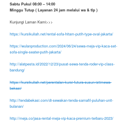
Sabtu Pukul 08:00 – 14:00
Minggu Tutup ( Layanan 24 jam melalui wa & tlp )
Kunjungi Laman Kami>>>
https://kursikuliah.net/rental-sofa-hitam-putih-type-oval-jakarta/
https://wulanproduction.com/2024/06/24/sewa-meja-vip-kaca-set-
sofa-single-seater-putih-jakarta/
http://alatpesta.id/2022/12/23/pusat-sewa-tenda-roder-vip-class-
bandung/
https://kursikuliah.net/perentalan-kursi-futura-susun-istimewa-
bekasi/
http://tendabekasi.com/di-sewakan-tenda-sarnafil-puluhan-unit-
bulanan/
http://meja.co/jasa-rental-meja-vip-kaca-premium-terbaru-2023/