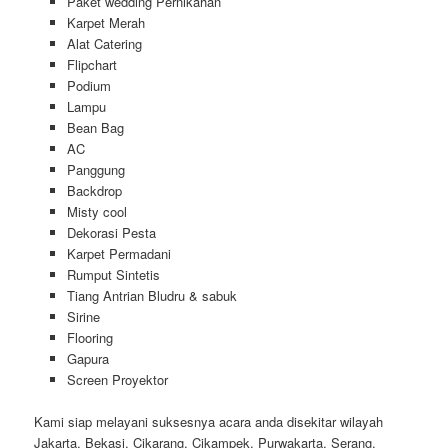
Paket wedding Pernikahan
Karpet Merah
Alat Catering
Flipchart
Podium
Lampu
Bean Bag
AC
Panggung
Backdrop
Misty cool
Dekorasi Pesta
Karpet Permadani
Rumput Sintetis
Tiang Antrian Bludru & sabuk
Sirine
Flooring
Gapura
Screen Proyektor
Kami siap melayani suksesnya acara anda disekitar wilayah
Jakarta, Bekasi, Cikarang, Cikampek, Purwakarta, Serang,