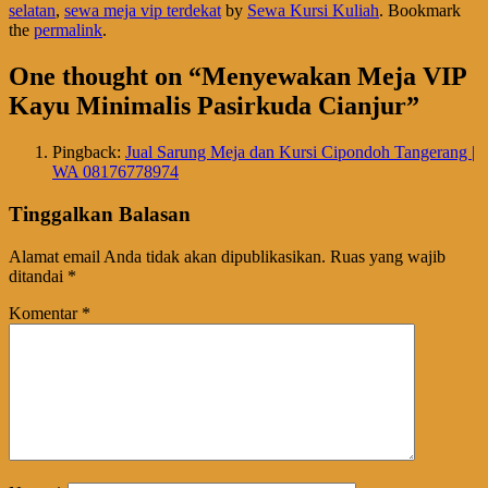
selatan
,
sewa meja vip terdekat
by
Sewa Kursi Kuliah
. Bookmark
the
permalink
.
One thought on “
Menyewakan Meja VIP
Kayu Minimalis Pasirkuda Cianjur
”
Pingback:
Jual Sarung Meja dan Kursi Cipondoh Tangerang |
WA 08176778974
Tinggalkan Balasan
Alamat email Anda tidak akan dipublikasikan.
Ruas yang wajib
ditandai
*
Komentar
*