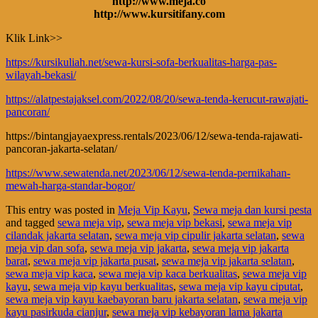
http://www.meja.co
http://www.kursitifany.com
Klik Link>>
https://kursikuliah.net/sewa-kursi-sofa-berkualitas-harga-pas-
wilayah-bekasi/
https://alatpestajaksel.com/2022/08/20/sewa-tenda-kerucut-rawajati-
pancoran/
https://bintangjayaexpress.rentals/2023/06/12/sewa-tenda-rajawati-
pancoran-jakarta-selatan/
https://www.sewatenda.net/2023/06/12/sewa-tenda-pernikahan-
mewah-harga-standar-bogor/
This entry was posted in
Meja Vip Kayu
,
Sewa meja dan kursi pesta
and tagged
sewa meja vip
,
sewa meja vip bekasi
,
sewa meja vip
cilandak jakarta selatan
,
sewa meja vip cipulir jakarta selatan
,
sewa
meja vip dan sofa
,
sewa meja vip jakarta
,
sewa meja vip jakarta
barat
,
sewa meja vip jakarta pusat
,
sewa meja vip jakarta selatan
,
sewa meja vip kaca
,
sewa meja vip kaca berkualitas
,
sewa meja vip
kayu
,
sewa meja vip kayu berkualitas
,
sewa meja vip kayu ciputat
,
sewa meja vip kayu kaebayoran baru jakarta selatan
,
sewa meja vip
kayu pasirkuda cianjur
,
sewa meja vip kebayoran lama jakarta